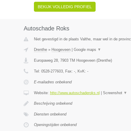
BEKIJK VOLLEDIG PROFIEL
Autoschade Roks
Niet gevestigd in de plaats Valthe, maar wel in de provinc
Drenthe
»
Hoogeveen
|
Google maps
▼
Europaweg 28
,
7903 TM
Hoogeveen
(
Drenthe
)
Tel:
0528-277603
, Fax:
-
, KvK:
-
E-mailadres onbekend
Website:
http://www.autoschaderoks.nl
|
Screenshot
▼
Beschrijving onbekend
Diensten onbekend
Openingstijden onbekend