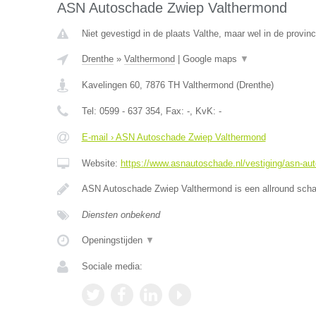
ASN Autoschade Zwiep Valthermond
Niet gevestigd in de plaats Valthe, maar wel in de provinc
Drenthe
»
Valthermond
|
Google maps
▼
Kavelingen 60
,
7876 TH
Valthermond
(
Drenthe
)
Tel:
0599 - 637 354
, Fax:
-
, KvK:
-
E-mail › ASN Autoschade Zwiep Valthermond
Website:
https://www.asnautoschade.nl/vestiging/asn-au
ASN Autoschade Zwiep Valthermond is een allround schad
Diensten onbekend
Openingstijden
▼
Sociale media: