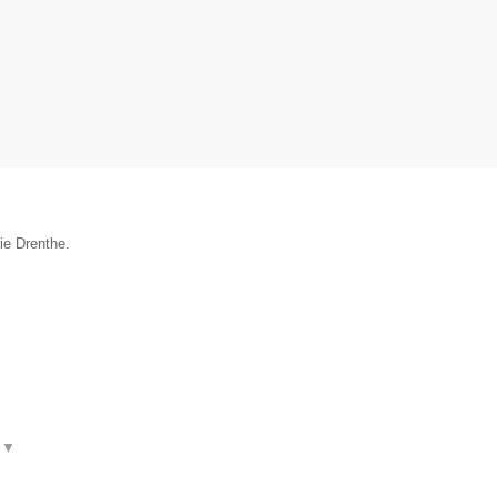
ie Drenthe.
t
▼