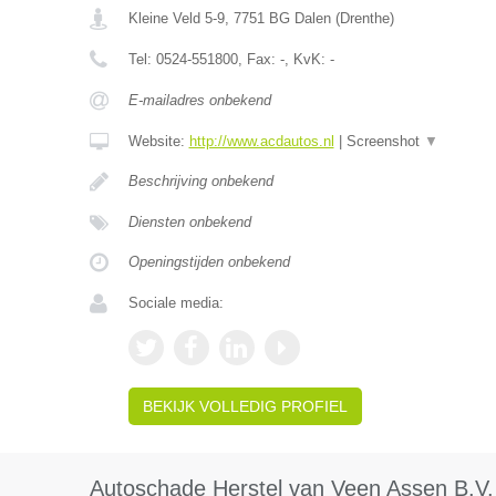
Kleine Veld 5-9
,
7751 BG
Dalen
(
Drenthe
)
Tel:
0524-551800
, Fax:
-
, KvK:
-
E-mailadres onbekend
Website:
http://www.acdautos.nl
|
Screenshot
▼
Beschrijving onbekend
Diensten onbekend
Openingstijden onbekend
Sociale media:
BEKIJK VOLLEDIG PROFIEL
Autoschade Herstel van Veen Assen B.V.