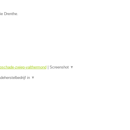
ie Drenthe.
toschade-zwiep-valthermond
|
Screenshot
▼
eherstelbedrijf in
▼