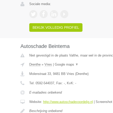
Sociale media:
BEKIJK VOLLEDIG PROFIEL
Autoschade Beintema
Niet gevestigd in de plaats Valthe, maar wel in de provinc
Drenthe
»
Vries
|
Google maps
▼
Molenstraat 33
,
9481 BB
Vries
(
Drenthe
)
Tel:
0592-544037
, Fax:
-
, KvK:
-
E-mailadres onbekend
Website:
http://www.autoschadevoordelig.nl
|
Screensho
Beschrijving onbekend