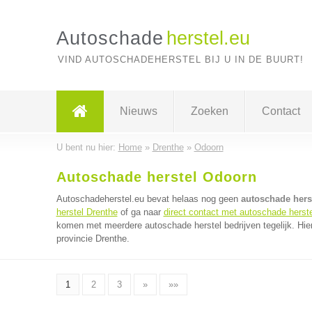
Autoschade
herstel.eu
VIND AUTOSCHADEHERSTEL BIJ U IN DE BUURT!
Nieuws
Zoeken
Contact
U bent nu hier:
Home
»
Drenthe
»
Odoorn
Autoschade herstel Odoorn
Autoschadeherstel.eu bevat helaas nog geen
autoschade hers
herstel Drenthe
of ga naar
direct contact met autoschade herste
komen met meerdere autoschade herstel bedrijven tegelijk. Hie
provincie Drenthe.
1
2
3
»
»»