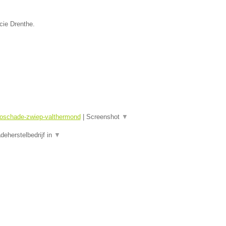
cie Drenthe.
toschade-zwiep-valthermond
|
Screenshot
▼
eherstelbedrijf in
▼