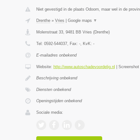
Niet gevestigd in de plaats Odoorn, maar wel in de provin
Drenthe
»
Vries
|
Google maps
▼
Molenstraat 33
,
9481 BB
Vries
(
Drenthe
)
Tel:
0592-544037
, Fax:
-
, KvK:
-
E-mailadres onbekend
Website:
http://www.autoschadevoordelig.nl
|
Screensho
Beschrijving onbekend
Diensten onbekend
Openingstijden onbekend
Sociale media: