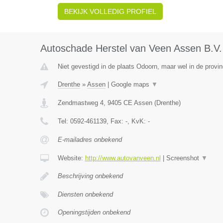
BEKIJK VOLLEDIG PROFIEL
Autoschade Herstel van Veen Assen B.V.
Niet gevestigd in de plaats Odoorn, maar wel in de provin
Drenthe
»
Assen
|
Google maps
▼
Zendmastweg 4
,
9405 CE
Assen
(
Drenthe
)
Tel:
0592-461139
, Fax:
-
, KvK:
-
E-mailadres onbekend
Website:
http://www.autovanveen.nl
|
Screenshot
▼
Beschrijving onbekend
Diensten onbekend
Openingstijden onbekend