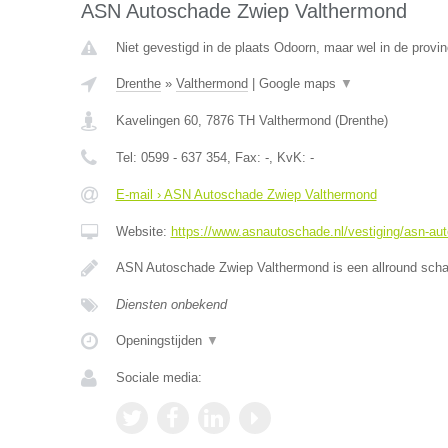
ASN Autoschade Zwiep Valthermond
Niet gevestigd in de plaats Odoorn, maar wel in de provin
Drenthe
»
Valthermond
|
Google maps
▼
Kavelingen 60
,
7876 TH
Valthermond
(
Drenthe
)
Tel:
0599 - 637 354
, Fax:
-
, KvK:
-
E-mail › ASN Autoschade Zwiep Valthermond
Website:
https://www.asnautoschade.nl/vestiging/asn-au
ASN Autoschade Zwiep Valthermond is een allround schad
Diensten onbekend
Openingstijden
▼
Sociale media: