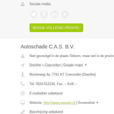
Sociale media:
BEKIJK VOLLEDIG PROFIEL
Autoschade C.A.S. B.V.
Niet gevestigd in de plaats Odoorn, maar wel in de provin
Drenthe
»
Coevorden
|
Google maps
▼
Monierweg 4a
,
7741 KT
Coevorden
(
Drenthe
)
Tel:
0524-512134
, Fax:
-
, KvK:
-
E-mailadres onbekend
Website:
http://www.casauto.nl
|
Screenshot
▼
Beschrijving onbekend