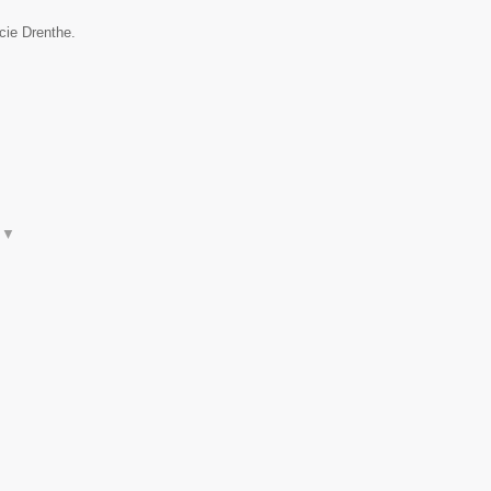
cie Drenthe.
t
▼