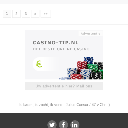
1
2
3
»
»»
Uw advertentie hier? Mail ons
Ik kwam, ik zocht, ik vond - Julius Caesar / 47 v.Chr. ;)