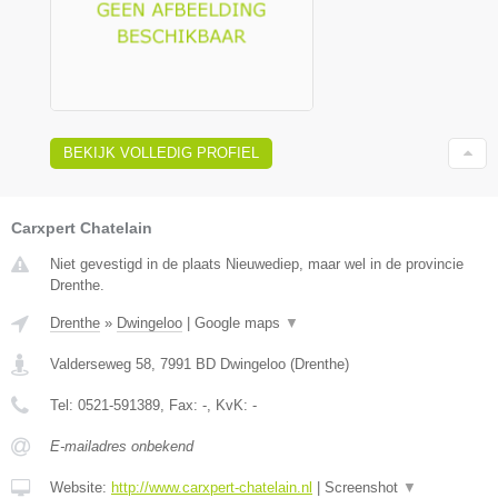
BEKIJK VOLLEDIG PROFIEL
Carxpert Chatelain
Niet gevestigd in de plaats Nieuwediep, maar wel in de provincie
Drenthe.
Drenthe
»
Dwingeloo
|
Google maps
▼
Valderseweg 58
,
7991 BD
Dwingeloo
(
Drenthe
)
Tel:
0521-591389
, Fax:
-
, KvK:
-
E-mailadres onbekend
Website:
http://www.carxpert-chatelain.nl
|
Screenshot
▼