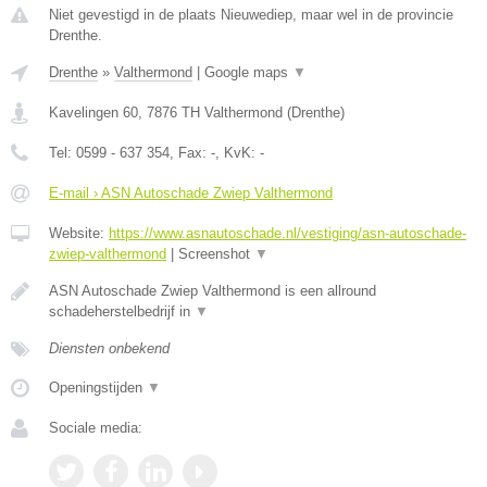
Niet gevestigd in de plaats Nieuwediep, maar wel in de provincie
Drenthe.
Drenthe
»
Valthermond
|
Google maps
▼
Kavelingen 60
,
7876 TH
Valthermond
(
Drenthe
)
Tel:
0599 - 637 354
, Fax:
-
, KvK:
-
E-mail › ASN Autoschade Zwiep Valthermond
Website:
https://www.asnautoschade.nl/vestiging/asn-autoschade-
zwiep-valthermond
|
Screenshot
▼
ASN Autoschade Zwiep Valthermond is een allround
schadeherstelbedrijf in
▼
Diensten onbekend
Openingstijden
▼
Sociale media: