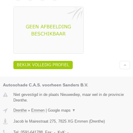
BEKIJK VOLLEDIG PROFIEL
Autoschade C.A.S. voorheen Sanders B.V.
Niet gevestigd in de plaats Nieuwediep, maar wel in de provincie
Drenthe.
Drenthe
»
Emmen
|
Google maps
▼
Jacob le Mairestraat 275
,
7825 XG
Emmen
(
Drenthe
)
Tel:
0591-641788
, Fax:
-
, KvK:
-