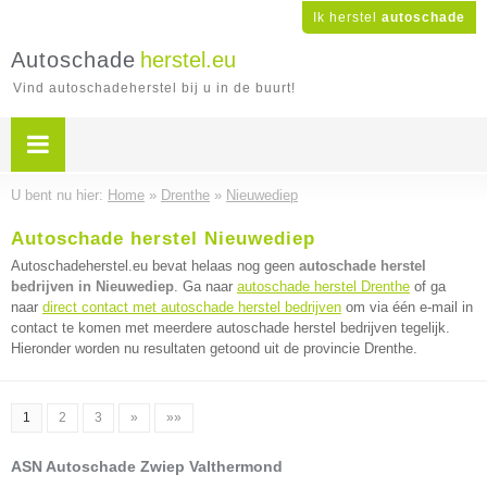
Ik herstel
autoschade
Autoschade
herstel.eu
Vind autoschadeherstel bij u in de buurt!
U bent nu hier:
Home
»
Drenthe
»
Nieuwediep
Autoschade herstel Nieuwediep
Autoschadeherstel.eu bevat helaas nog geen
autoschade herstel
bedrijven in Nieuwediep
. Ga naar
autoschade herstel Drenthe
of ga
naar
direct contact met autoschade herstel bedrijven
om via één e-mail in
contact te komen met meerdere autoschade herstel bedrijven tegelijk.
Hieronder worden nu resultaten getoond uit de provincie Drenthe.
1
2
3
»
»»
ASN Autoschade Zwiep Valthermond