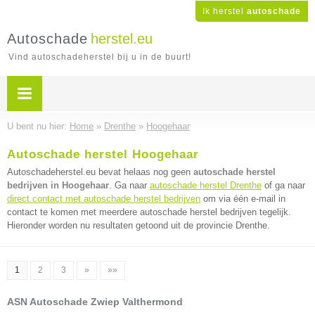
Ik herstel
autoschade
Autoschade
herstel.eu
Vind autoschadeherstel bij u in de buurt!
U bent nu hier:
Home
»
Drenthe
»
Hoogehaar
Autoschade herstel Hoogehaar
Autoschadeherstel.eu bevat helaas nog geen
autoschade herstel
bedrijven in Hoogehaar
. Ga naar
autoschade herstel Drenthe
of ga naar
direct contact met autoschade herstel bedrijven
om via één e-mail in
contact te komen met meerdere autoschade herstel bedrijven tegelijk.
Hieronder worden nu resultaten getoond uit de provincie Drenthe.
1
2
3
»
»»
ASN Autoschade Zwiep Valthermond