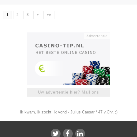
1
2
3
»
»»
Uw advertentie hier? Mail ons
Ik kwam, ik zocht, ik vond - Julius Caesar / 47 v.Chr. ;)