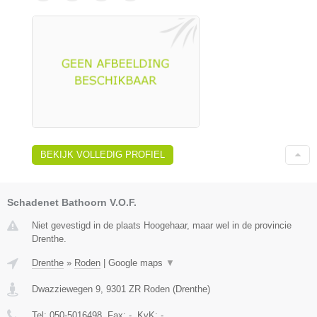
BEKIJK VOLLEDIG PROFIEL
Schadenet Bathoorn V.O.F.
Niet gevestigd in de plaats Hoogehaar, maar wel in de provincie
Drenthe.
Drenthe
»
Roden
|
Google maps
▼
Dwazziewegen 9
,
9301 ZR
Roden
(
Drenthe
)
Tel:
050-5016498
, Fax:
-
, KvK:
-