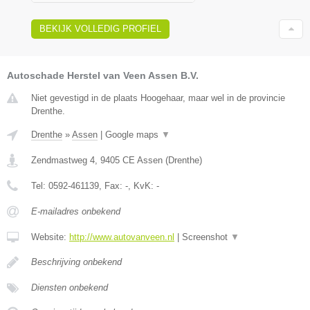
BEKIJK VOLLEDIG PROFIEL
Autoschade Herstel van Veen Assen B.V.
Niet gevestigd in de plaats Hoogehaar, maar wel in de provincie
Drenthe.
Drenthe
»
Assen
|
Google maps
▼
Zendmastweg 4
,
9405 CE
Assen
(
Drenthe
)
Tel:
0592-461139
, Fax:
-
, KvK:
-
E-mailadres onbekend
Website:
http://www.autovanveen.nl
|
Screenshot
▼
Beschrijving onbekend
Diensten onbekend