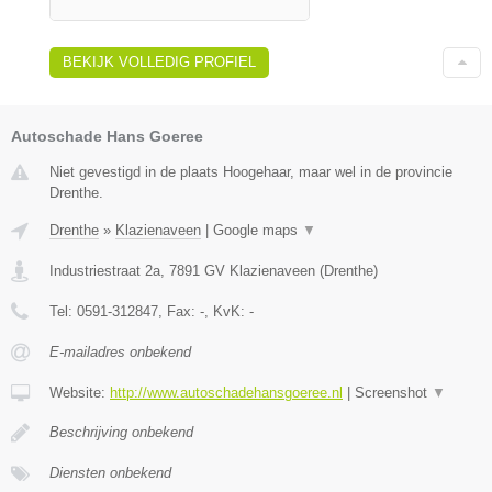
BEKIJK VOLLEDIG PROFIEL
Autoschade Hans Goeree
Niet gevestigd in de plaats Hoogehaar, maar wel in de provincie
Drenthe.
Drenthe
»
Klazienaveen
|
Google maps
▼
Industriestraat 2a
,
7891 GV
Klazienaveen
(
Drenthe
)
Tel:
0591-312847
, Fax:
-
, KvK:
-
E-mailadres onbekend
Website:
http://www.autoschadehansgoeree.nl
|
Screenshot
▼
Beschrijving onbekend
Diensten onbekend