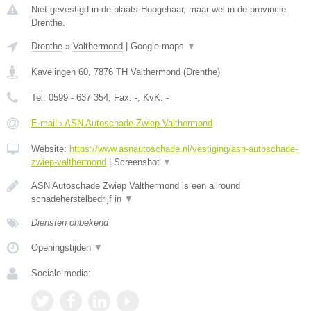
Niet gevestigd in de plaats Hoogehaar, maar wel in de provincie
Drenthe.
Drenthe
»
Valthermond
|
Google maps
▼
Kavelingen 60
,
7876 TH
Valthermond
(
Drenthe
)
Tel:
0599 - 637 354
, Fax:
-
, KvK:
-
E-mail › ASN Autoschade Zwiep Valthermond
Website:
https://www.asnautoschade.nl/vestiging/asn-autoschade-
zwiep-valthermond
|
Screenshot
▼
ASN Autoschade Zwiep Valthermond is een allround
schadeherstelbedrijf in
▼
Diensten onbekend
Openingstijden
▼
Sociale media: