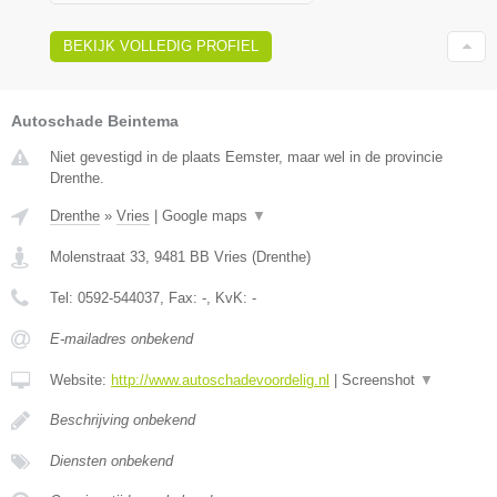
BEKIJK VOLLEDIG PROFIEL
Autoschade Beintema
Niet gevestigd in de plaats Eemster, maar wel in de provincie
Drenthe.
Drenthe
»
Vries
|
Google maps
▼
Molenstraat 33
,
9481 BB
Vries
(
Drenthe
)
Tel:
0592-544037
, Fax:
-
, KvK:
-
E-mailadres onbekend
Website:
http://www.autoschadevoordelig.nl
|
Screenshot
▼
Beschrijving onbekend
Diensten onbekend