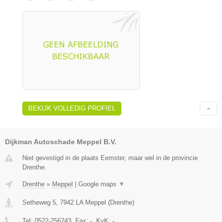
BEKIJK VOLLEDIG PROFIEL
Dijkman Autoschade Meppel B.V.
Niet gevestigd in de plaats Eemster, maar wel in de provincie
Drenthe.
Drenthe
»
Meppel
|
Google maps
▼
Setheweg 5
,
7942 LA
Meppel
(
Drenthe
)
Tel:
0522-256243
, Fax:
-
, KvK:
-