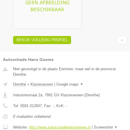
BEKIJK VOLLEDIG PROFIEL
Autoschade Hans Goeree
Niet gevestigd in de plaats Eemster, maar wel in de provincie
Drenthe.
Drenthe
»
Klazienaveen
|
Google maps
▼
Industriestraat 2a
,
7891 GV
Klazienaveen
(
Drenthe
)
Tel:
0591-312847
, Fax:
-
, KvK:
-
E-mailadres onbekend
Website:
http://www.autoschadehansgoeree.nl
|
Screenshot
▼