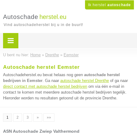
Ik herstel
autoschade
Autoschade
herstel.eu
Vind autoschadeherstel bij u in de buurt!
U bent nu hier:
Home
»
Drenthe
»
Eemster
Autoschade herstel Eemster
Autoschadeherstel.eu bevat helaas nog geen
autoschade herstel
bedrijven in Eemster
. Ga naar
autoschade herstel Drenthe
of ga naar
direct contact met autoschade herstel bedrijven
om via één e-mail in
contact te komen met meerdere autoschade herstel bedrijven tegelijk.
Hieronder worden nu resultaten getoond uit de provincie Drenthe.
1
2
3
»
»»
ASN Autoschade Zwiep Valthermond