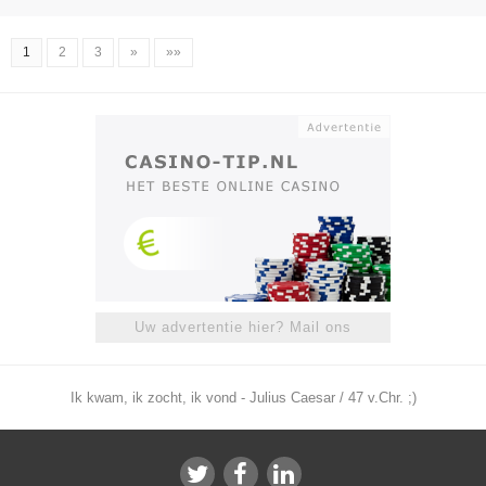
1
2
3
»
»»
Uw advertentie hier? Mail ons
Ik kwam, ik zocht, ik vond - Julius Caesar / 47 v.Chr. ;)