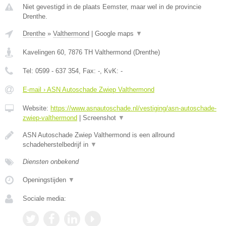
Niet gevestigd in de plaats Eemster, maar wel in de provincie
Drenthe.
Drenthe
»
Valthermond
|
Google maps
▼
Kavelingen 60
,
7876 TH
Valthermond
(
Drenthe
)
Tel:
0599 - 637 354
, Fax:
-
, KvK:
-
E-mail › ASN Autoschade Zwiep Valthermond
Website:
https://www.asnautoschade.nl/vestiging/asn-autoschade-
zwiep-valthermond
|
Screenshot
▼
ASN Autoschade Zwiep Valthermond is een allround
schadeherstelbedrijf in
▼
Diensten onbekend
Openingstijden
▼
Sociale media: