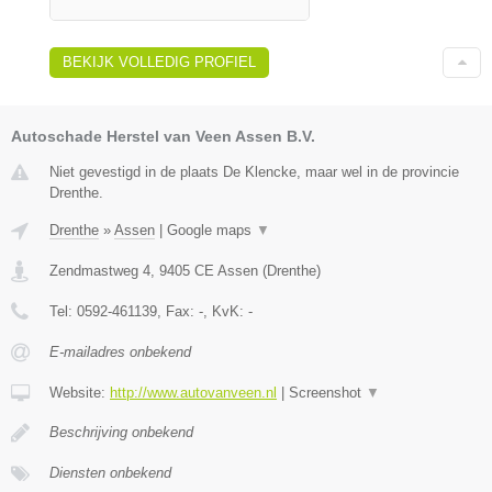
BEKIJK VOLLEDIG PROFIEL
Autoschade Herstel van Veen Assen B.V.
Niet gevestigd in de plaats De Klencke, maar wel in de provincie
Drenthe.
Drenthe
»
Assen
|
Google maps
▼
Zendmastweg 4
,
9405 CE
Assen
(
Drenthe
)
Tel:
0592-461139
, Fax:
-
, KvK:
-
E-mailadres onbekend
Website:
http://www.autovanveen.nl
|
Screenshot
▼
Beschrijving onbekend
Diensten onbekend