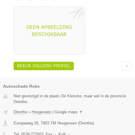
BEKIJK VOLLEDIG PROFIEL
Autoschade Roks
Niet gevestigd in de plaats De Klencke, maar wel in de provincie
Drenthe.
Drenthe
»
Hoogeveen
|
Google maps
▼
Europaweg 28
,
7903 TM
Hoogeveen
(
Drenthe
)
Tel:
0528-277603
, Fax:
-
, KvK:
-