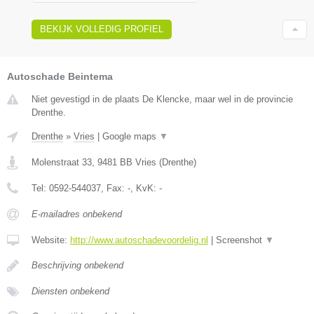
BEKIJK VOLLEDIG PROFIEL
Autoschade Beintema
Niet gevestigd in de plaats De Klencke, maar wel in de provincie
Drenthe.
Drenthe
»
Vries
|
Google maps
▼
Molenstraat 33
,
9481 BB
Vries
(
Drenthe
)
Tel:
0592-544037
, Fax:
-
, KvK:
-
E-mailadres onbekend
Website:
http://www.autoschadevoordelig.nl
|
Screenshot
▼
Beschrijving onbekend
Diensten onbekend