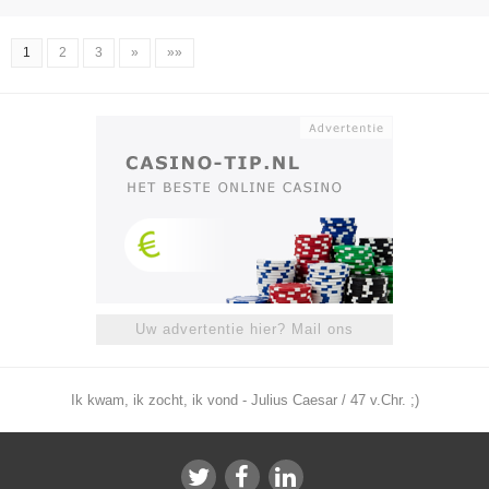
1
2
3
»
»»
Uw advertentie hier? Mail ons
Ik kwam, ik zocht, ik vond - Julius Caesar / 47 v.Chr. ;)