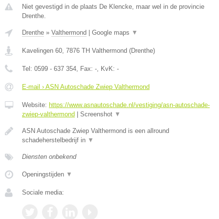
Niet gevestigd in de plaats De Klencke, maar wel in de provincie
Drenthe.
Drenthe
»
Valthermond
|
Google maps
▼
Kavelingen 60
,
7876 TH
Valthermond
(
Drenthe
)
Tel:
0599 - 637 354
, Fax:
-
, KvK:
-
E-mail › ASN Autoschade Zwiep Valthermond
Website:
https://www.asnautoschade.nl/vestiging/asn-autoschade-
zwiep-valthermond
|
Screenshot
▼
ASN Autoschade Zwiep Valthermond is een allround
schadeherstelbedrijf in
▼
Diensten onbekend
Openingstijden
▼
Sociale media: