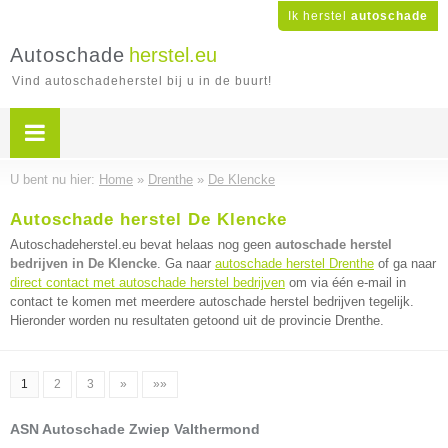
Ik herstel
autoschade
Autoschade
herstel.eu
Vind autoschadeherstel bij u in de buurt!
U bent nu hier:
Home
»
Drenthe
»
De Klencke
Autoschade herstel De Klencke
Autoschadeherstel.eu bevat helaas nog geen
autoschade herstel
bedrijven in De Klencke
. Ga naar
autoschade herstel Drenthe
of ga naar
direct contact met autoschade herstel bedrijven
om via één e-mail in
contact te komen met meerdere autoschade herstel bedrijven tegelijk.
Hieronder worden nu resultaten getoond uit de provincie Drenthe.
1
2
3
»
»»
ASN Autoschade Zwiep Valthermond