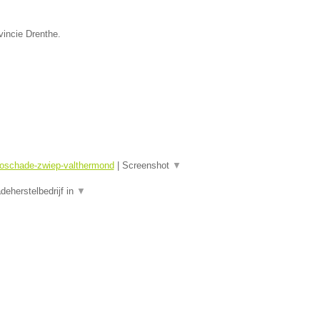
vincie Drenthe.
toschade-zwiep-valthermond
|
Screenshot
▼
eherstelbedrijf in
▼