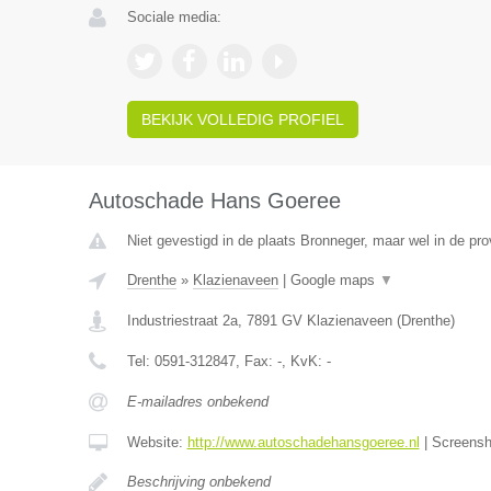
Sociale media:
BEKIJK VOLLEDIG PROFIEL
Autoschade Hans Goeree
Niet gevestigd in de plaats Bronneger, maar wel in de pro
Drenthe
»
Klazienaveen
|
Google maps
▼
Industriestraat 2a
,
7891 GV
Klazienaveen
(
Drenthe
)
Tel:
0591-312847
, Fax:
-
, KvK:
-
E-mailadres onbekend
Website:
http://www.autoschadehansgoeree.nl
|
Screens
Beschrijving onbekend