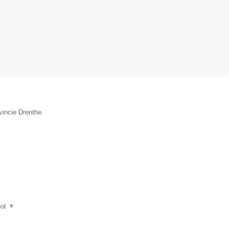
vincie Drenthe.
hot
▼