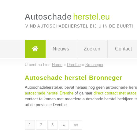
Autoschade
herstel.eu
VIND AUTOSCHADEHERSTEL BIJ U IN DE BUURT!
Nieuws
Zoeken
Contact
U bent nu hier:
Home
»
Drenthe
»
Bronneger
Autoschade herstel Bronneger
Autoschadeherstel.eu bevat helaas nog geen
autoschade hers
autoschade herstel Drenthe
of ga naar
direct contact met autos
contact te komen met meerdere autoschade herstel bedrijven te
uit de provincie Drenthe.
1
2
3
»
»»