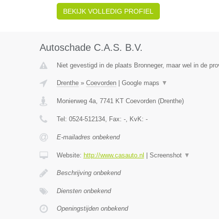
BEKIJK VOLLEDIG PROFIEL
Autoschade C.A.S. B.V.
Niet gevestigd in de plaats Bronneger, maar wel in de pro
Drenthe
»
Coevorden
|
Google maps
▼
Monierweg 4a
,
7741 KT
Coevorden
(
Drenthe
)
Tel:
0524-512134
, Fax:
-
, KvK:
-
E-mailadres onbekend
Website:
http://www.casauto.nl
|
Screenshot
▼
Beschrijving onbekend
Diensten onbekend
Openingstijden onbekend