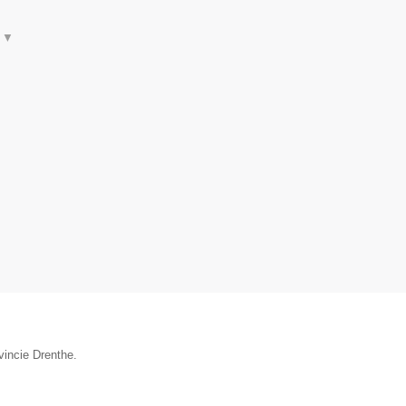
t
▼
vincie Drenthe.