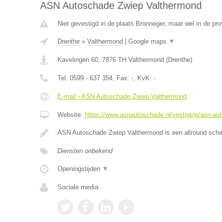
ASN Autoschade Zwiep Valthermond
Niet gevestigd in de plaats Bronneger, maar wel in de pro
Drenthe
»
Valthermond
|
Google maps
▼
Kavelingen 60
,
7876 TH
Valthermond
(
Drenthe
)
Tel:
0599 - 637 354
, Fax:
-
, KvK:
-
E-mail › ASN Autoschade Zwiep Valthermond
Website:
https://www.asnautoschade.nl/vestiging/asn-au
ASN Autoschade Zwiep Valthermond is een allround schad
Diensten onbekend
Openingstijden
▼
Sociale media: