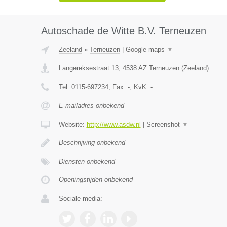
Autoschade de Witte B.V. Terneuzen
Zeeland
»
Terneuzen
|
Google maps
▼
Langereksestraat 13
,
4538 AZ
Terneuzen
(
Zeeland
)
Tel:
0115-697234
, Fax:
-
, KvK:
-
E-mailadres onbekend
Website:
http://www.asdw.nl
|
Screenshot
▼
Beschrijving onbekend
Diensten onbekend
Openingstijden onbekend
Sociale media: