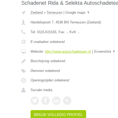
Schadenet Rida & Selekta Autoschadete
Zeeland
»
Terneuzen
|
Google maps
▼
Handelspoort 7
,
4538 BN
Terneuzen
(
Zeeland
)
Tel:
0115-615165
, Fax:
-
, KvK:
-
E-mailadres onbekend
Website:
http://www.autoschadeteam.nl
|
Screenshot
▼
Beschrijving onbekend
Diensten onbekend
Openingstijden onbekend
Sociale media:
BEKIJK VOLLEDIG PROFIEL