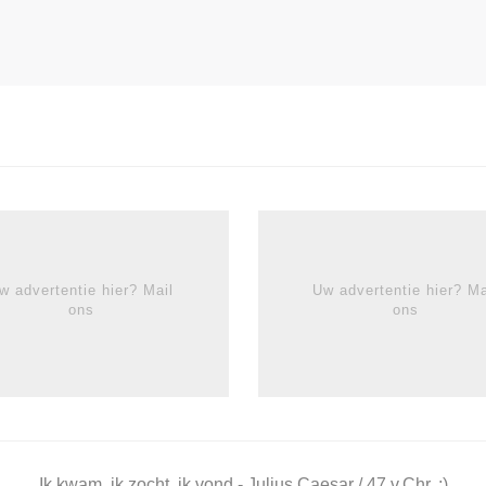
w advertentie hier? Mail
Uw advertentie hier? Ma
ons
ons
Ik kwam, ik zocht, ik vond - Julius Caesar / 47 v.Chr. ;)