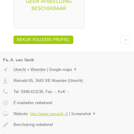
BEKIJK VOLLEDIG PROFIEL
Fa. A. van Varik
Utrecht
»
Woerden
|
Google maps
▼
Rietveld 65
,
3443 XB
Woerden
(
Utrecht
)
Tel:
0348-413136
, Fax:
-
, KvK:
-
E-mailadres onbekend
Website:
http://www.vanvarik.nl
|
Screenshot
▼
Beschrijving onbekend