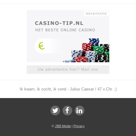
Uw advertentie hier? Mail ons
Ik kwam, ik zocht, ik vond - Julius Caesar / 47 v.Chr. ;)
©
JBB Media
|
Privacy