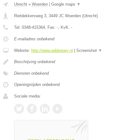
Utrecht
»
Woerden
|
Google maps
▼
Rietdekkersweg 3
,
3449 JC
Woerden
(
Utrecht
)
Tel:
0348-415364
, Fax:
-
, KvK:
-
E-mailadres onbekend
Website:
http://www.addegoey.nl
|
Screenshot
▼
Beschrijving onbekend
Diensten onbekend
Openingstijden onbekend
Sociale media: