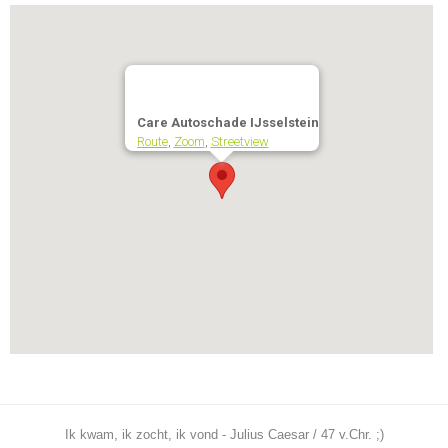
Care Autoschade IJsselstein
Route
,
Zoom
,
Streetview
Ik kwam, ik zocht, ik vond - Julius Caesar / 47 v.Chr. ;)