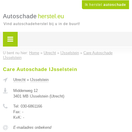
Ik herstel
autoschade
Autoschade
herstel.eu
Vind autoschadeherstel bij u in de buurt!
U bent nu hier:
Home
»
Utrecht
»
IJsselstein
»
Care Autoschade
IJsselstein
Care Autoschade IJsselstein
Utrecht
»
IJsselstein
Middenweg 12
3401 MB
IJsselstein
(
Utrecht
)
Tel:
030-6861166
Fax:
-
KvK:
-
E-mailadres onbekend