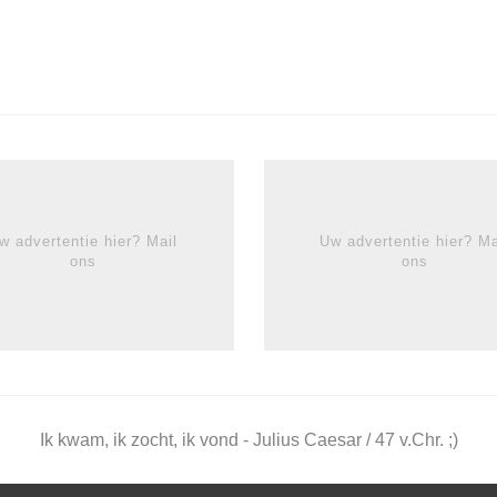
w advertentie hier? Mail
Uw advertentie hier? Ma
ons
ons
Ik kwam, ik zocht, ik vond - Julius Caesar / 47 v.Chr. ;)