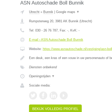
ASN Autoschade Boll Bunnik
Utrecht
»
Bunnik
|
Google maps
▼
Rumpsterweg 20
,
3981 AK
Bunnik
(
Utrecht
)
Tel:
030 - 26 76 787
, Fax:
-
, KvK:
-
E-mail › ASN Autoschade Boll Bunnik
Website:
https://www.asnautoschade.nl/vestiging/asn-bol
Een deuk, een kras of een vouw in uw personenauto of b
Diensten onbekend
Openingstijden
▼
Sociale media:
BEKIJK VOLLEDIG PROFIEL