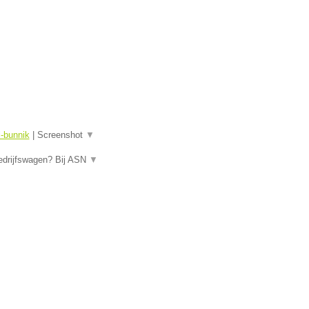
l-bunnik
|
Screenshot
▼
edrijfswagen? Bij ASN
▼