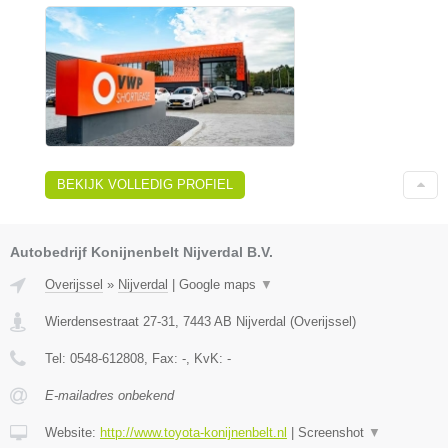
BEKIJK VOLLEDIG PROFIEL
Autobedrijf Konijnenbelt Nijverdal B.V.
Overijssel
»
Nijverdal
|
Google maps
▼
Wierdensestraat 27-31
,
7443 AB
Nijverdal
(
Overijssel
)
Tel:
0548-612808
, Fax:
-
, KvK:
-
E-mailadres onbekend
Website:
http://www.toyota-konijnenbelt.nl
|
Screenshot
▼