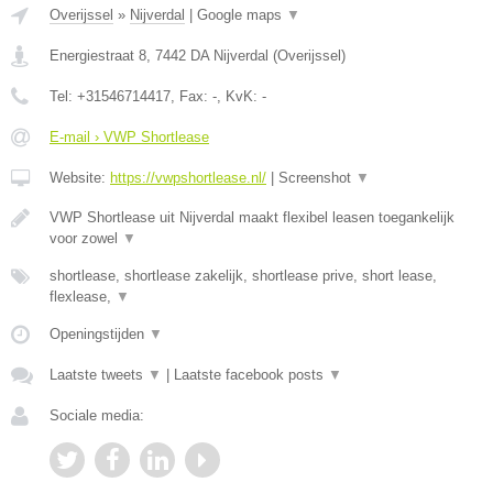
Overijssel
»
Nijverdal
|
Google maps
▼
Energiestraat 8
,
7442 DA
Nijverdal
(
Overijssel
)
Tel:
+31546714417
, Fax:
-
, KvK:
-
E-mail › VWP Shortlease
Website:
https://vwpshortlease.nl/
|
Screenshot
▼
VWP Shortlease uit Nijverdal maakt flexibel leasen toegankelijk
voor zowel
▼
shortlease, shortlease zakelijk, shortlease prive, short lease,
flexlease,
▼
Openingstijden
▼
Laatste tweets
▼
|
Laatste facebook posts
▼
Sociale media: