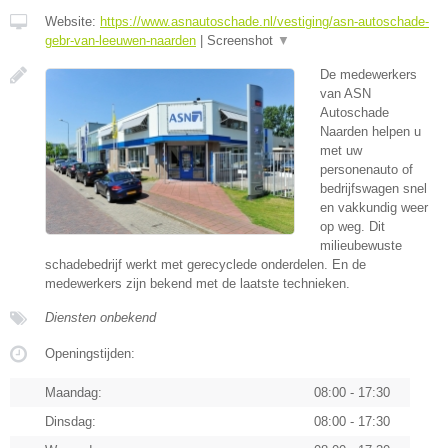
Website:
https://www.asnautoschade.nl/vestiging/asn-autoschade-
gebr-van-leeuwen-naarden
|
Screenshot
▼
De medewerkers
van ASN
Autoschade
Naarden helpen u
met uw
personenauto of
bedrijfswagen snel
en vakkundig weer
op weg. Dit
milieubewuste
schadebedrijf werkt met gerecyclede onderdelen. En de
medewerkers zijn bekend met de laatste technieken.
Diensten onbekend
Openingstijden:
Maandag:
08:00 - 17:30
Dinsdag:
08:00 - 17:30