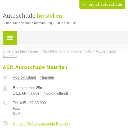
Ik herstel
autoschade
Autoschade
herstel.eu
Vind autoschadeherstel bij u in de buurt!
U bent nu hier:
Home
»
Noord-Holland
»
Naarden
»
ASN Autoschade
Naarden
ASN Autoschade Naarden
Noord-Holland
»
Naarden
Energiestraat 25a
1411 AR
Naarden
(
Noord-Holland
)
Tel:
035 - 69 50 009
Fax:
-
KvK:
-
E-mail › ASN Autoschade Naarden