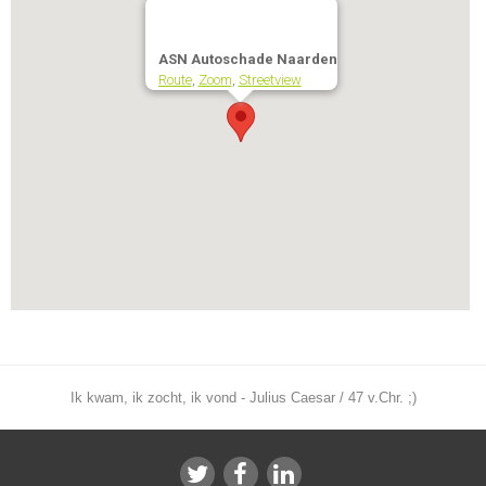
ASN Autoschade Naarden
Route
,
Zoom
,
Streetview
Ik kwam, ik zocht, ik vond - Julius Caesar / 47 v.Chr. ;)