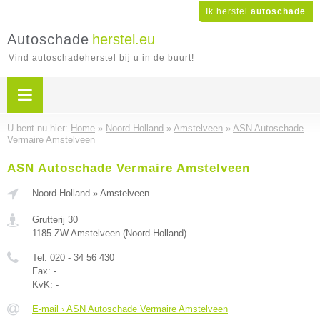
Ik herstel
autoschade
Autoschade
herstel.eu
Vind autoschadeherstel bij u in de buurt!
U bent nu hier:
Home
»
Noord-Holland
»
Amstelveen
»
ASN Autoschade
Vermaire Amstelveen
ASN Autoschade Vermaire Amstelveen
Noord-Holland
»
Amstelveen
Grutterij 30
1185 ZW
Amstelveen
(
Noord-Holland
)
Tel:
020 - 34 56 430
Fax:
-
KvK:
-
E-mail › ASN Autoschade Vermaire Amstelveen