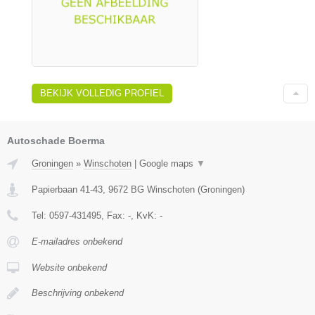
BEKIJK VOLLEDIG PROFIEL
Autoschade Boerma
Groningen
»
Winschoten
|
Google maps
▼
Papierbaan 41-43
,
9672 BG
Winschoten
(
Groningen
)
Tel:
0597-431495
, Fax:
-
, KvK:
-
E-mailadres onbekend
Website onbekend
Beschrijving onbekend