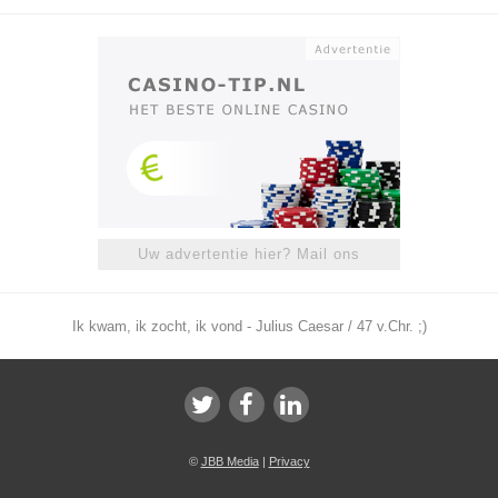
Uw advertentie hier? Mail ons
Ik kwam, ik zocht, ik vond - Julius Caesar / 47 v.Chr. ;)
©
JBB Media
|
Privacy