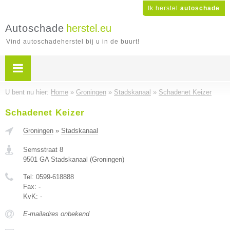
Ik herstel
autoschade
Autoschade
herstel.eu
Vind autoschadeherstel bij u in de buurt!
U bent nu hier:
Home
»
Groningen
»
Stadskanaal
»
Schadenet Keizer
Schadenet Keizer
Groningen
»
Stadskanaal
Semsstraat 8
9501 GA
Stadskanaal
(
Groningen
)
Tel:
0599-618888
Fax:
-
KvK:
-
E-mailadres onbekend