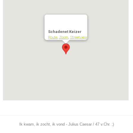
Schadenet Keizer
Route
,
Zoom
,
Streetview
Ik kwam, ik zocht, ik vond - Julius Caesar / 47 v.Chr. ;)