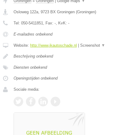
Groningen
»
Groningen
|
Google maps
▼
Osloweg 122a
,
9723 BX
Groningen
(
Groningen
)
Tel:
050-5411851
, Fax:
-
, KvK:
-
E-mailadres onbekend
Website:
http://www.jkautoschade.nl
|
Screenshot
▼
Beschrijving onbekend
Diensten onbekend
Openingstijden onbekend
Sociale media: