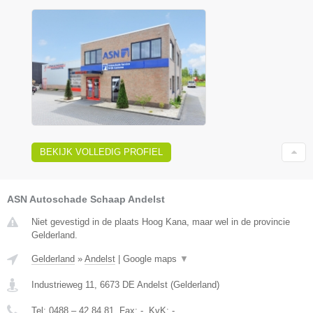
BEKIJK VOLLEDIG PROFIEL
ASN Autoschade Schaap Andelst
Niet gevestigd in de plaats Hoog Kana, maar wel in de provincie
Gelderland.
Gelderland
»
Andelst
|
Google maps
▼
Industrieweg 11
,
6673 DE
Andelst
(
Gelderland
)
Tel:
0488 – 42 84 81
, Fax:
-
, KvK:
-