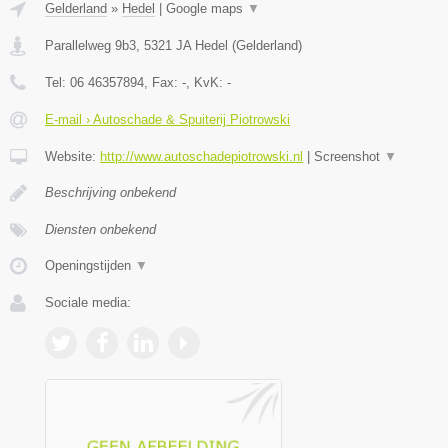
Gelderland
»
Hedel
|
Google maps
▼
Parallelweg 9b3
,
5321 JA
Hedel
(
Gelderland
)
Tel:
06 46357894
, Fax:
-
, KvK:
-
E-mail › Autoschade & Spuiterij Piotrowski
Website:
http://www.autoschadepiotrowski.nl
|
Screenshot
▼
Beschrijving onbekend
Diensten onbekend
Openingstijden
▼
Sociale media: