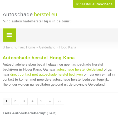
Ik herstel
autoschade
Autoschade
herstel.eu
Vind autoschadeherstel bij u in de buurt!
U bent nu hier:
Home
»
Gelderland
»
Hoog Kana
Autoschade herstel Hoog Kana
Autoschadeherstel.eu bevat helaas nog geen
autoschade herstel
bedrijven in Hoog Kana
. Ga naar
autoschade herstel Gelderland
of ga
naar
direct contact met autoschade herstel bedrijven
om via één e-mail in
contact te komen met meerdere autoschade herstel bedrijven tegelijk.
Hieronder worden nu resultaten getoond uit de provincie Gelderland.
1
2
3
4
5
»
»»
Tiels Autoschadebedrijf (TAB)