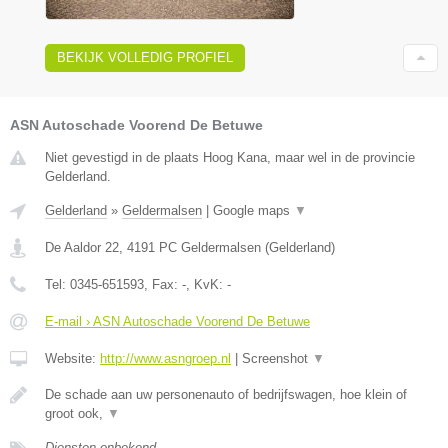
BEKIJK VOLLEDIG PROFIEL
ASN Autoschade Voorend De Betuwe
Niet gevestigd in de plaats Hoog Kana, maar wel in de provincie
Gelderland.
Gelderland
»
Geldermalsen
|
Google maps
▼
De Aaldor 22
,
4191 PC
Geldermalsen
(
Gelderland
)
Tel:
0345-651593
, Fax:
-
, KvK:
-
E-mail › ASN Autoschade Voorend De Betuwe
Website:
http://www.asngroep.nl
|
Screenshot
▼
De schade aan uw personenauto of bedrijfswagen, hoe klein of
groot ook,
▼
Diensten onbekend