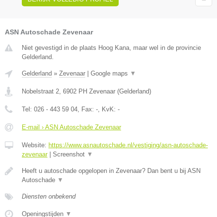
ASN Autoschade Zevenaar
Niet gevestigd in de plaats Hoog Kana, maar wel in de provincie
Gelderland.
Gelderland
»
Zevenaar
|
Google maps
▼
Nobelstraat 2
,
6902 PH
Zevenaar
(
Gelderland
)
Tel:
026 - 443 59 04
, Fax:
-
, KvK:
-
E-mail › ASN Autoschade Zevenaar
Website:
https://www.asnautoschade.nl/vestiging/asn-autoschade-
zevenaar
|
Screenshot
▼
Heeft u autoschade opgelopen in Zevenaar? Dan bent u bij ASN
Autoschade
▼
Diensten onbekend
Openingstijden
▼