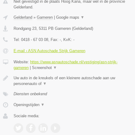
Niet gevestigd in de plaats Hoog Kana, maar wel in de provincie
Gelderland.
Gelderland
»
Gameren
|
Google maps
▼
Rondgang 23
,
5311 PB
Gameren
(
Gelderland
)
Tel:
0418 - 67 03 08
, Fax:
-
, KvK:
-
E-mail › ASN Autoschade Strijk Gameren
Website:
https://www.asnautoschade.nl/vestiging/asn-strijk-
gameren
|
Screenshot
▼
Uw auto in de kreukels of een kleinere autoschade aan uw
personenauto of
▼
Diensten onbekend
Openingstijden
▼
Sociale media: