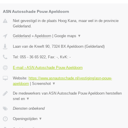
ASN Autoschade Pouw Apeldoorn
Niet gevestigd in de plaats Hoog Kana, maar wel in de provincie
Gelderland.
Gelderland
»
Apeldoorn
|
Google maps
▼
Laan van de Kreeft 90
,
7324 BX
Apeldoorn
(
Gelderland
)
Tel:
055 - 36 65 922
, Fax:
-
, KvK:
-
E-mail › ASN Autoschade Pouw Apeldoorn
Website:
https://www.asnautoschade.nl/vestiging/asn-pouw-
apeldoorn
|
Screenshot
▼
De medewerkers van ASN Autoschade Pouw Apeldoorn herstellen
snel en
▼
Diensten onbekend
Openingstijden
▼