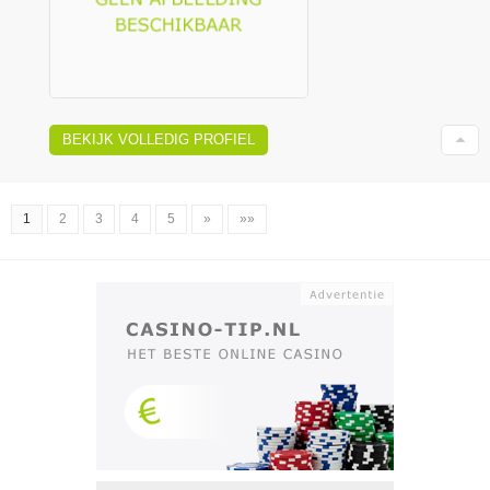
BEKIJK VOLLEDIG PROFIEL
1
2
3
4
5
»
»»