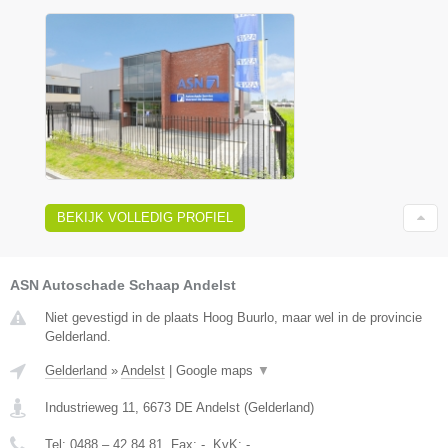
BEKIJK VOLLEDIG PROFIEL
ASN Autoschade Schaap Andelst
Niet gevestigd in de plaats Hoog Buurlo, maar wel in de provincie
Gelderland.
Gelderland
»
Andelst
|
Google maps
▼
Industrieweg 11
,
6673 DE
Andelst
(
Gelderland
)
Tel:
0488 – 42 84 81
, Fax:
-
, KvK:
-