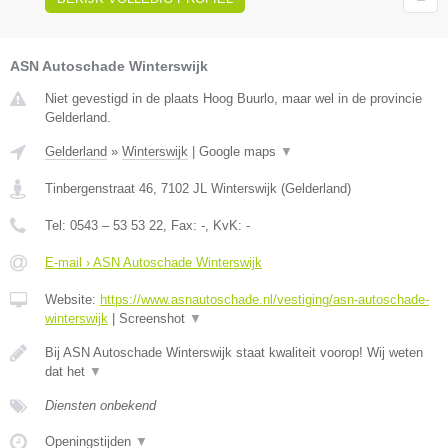
ASN Autoschade Winterswijk
Niet gevestigd in de plaats Hoog Buurlo, maar wel in de provincie
Gelderland.
Gelderland
»
Winterswijk
|
Google maps
▼
Tinbergenstraat 46
,
7102 JL
Winterswijk
(
Gelderland
)
Tel:
0543 – 53 53 22
, Fax:
-
, KvK:
-
E-mail › ASN Autoschade Winterswijk
Website:
https://www.asnautoschade.nl/vestiging/asn-autoschade-
winterswijk
|
Screenshot
▼
Bij ASN Autoschade Winterswijk staat kwaliteit voorop! Wij weten
dat het
▼
Diensten onbekend
Openingstijden
▼