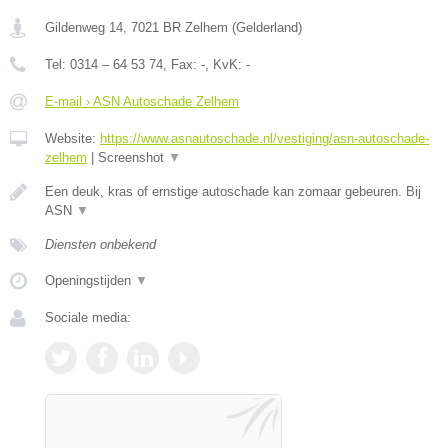
Gildenweg 14
,
7021 BR
Zelhem
(
Gelderland
)
Tel:
0314 – 64 53 74
, Fax:
-
, KvK:
-
E-mail › ASN Autoschade Zelhem
Website:
https://www.asnautoschade.nl/vestiging/asn-autoschade-
zelhem
|
Screenshot
▼
Een deuk, kras of ernstige autoschade kan zomaar gebeuren. Bij
ASN
▼
Diensten onbekend
Openingstijden
▼
Sociale media: