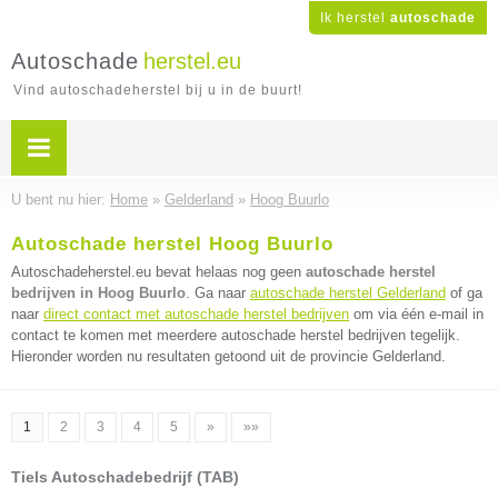
Ik herstel
autoschade
Autoschade
herstel.eu
Vind autoschadeherstel bij u in de buurt!
U bent nu hier:
Home
»
Gelderland
»
Hoog Buurlo
Autoschade herstel Hoog Buurlo
Autoschadeherstel.eu bevat helaas nog geen
autoschade herstel
bedrijven in Hoog Buurlo
. Ga naar
autoschade herstel Gelderland
of ga
naar
direct contact met autoschade herstel bedrijven
om via één e-mail in
contact te komen met meerdere autoschade herstel bedrijven tegelijk.
Hieronder worden nu resultaten getoond uit de provincie Gelderland.
1
2
3
4
5
»
»»
Tiels Autoschadebedrijf (TAB)