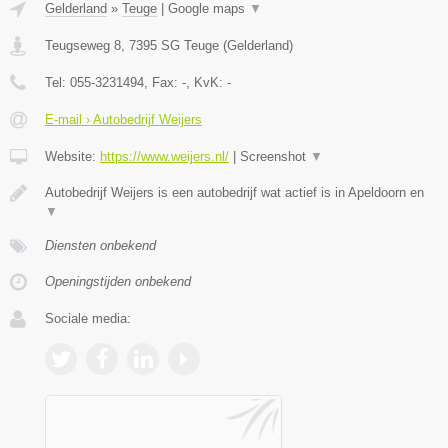
Gelderland
»
Teuge
|
Google maps
▼
Teugseweg 8
,
7395 SG
Teuge
(
Gelderland
)
Tel:
055-3231494
, Fax:
-
, KvK:
-
E-mail › Autobedrijf Weijers
Website:
https://www.weijers.nl/
|
Screenshot
▼
Autobedrijf Weijers is een autobedrijf wat actief is in Apeldoorn en
▼
Diensten onbekend
Openingstijden onbekend
Sociale media: