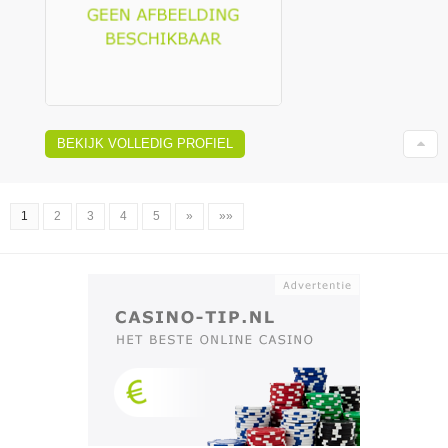
BEKIJK VOLLEDIG PROFIEL
1
2
3
4
5
»
»»