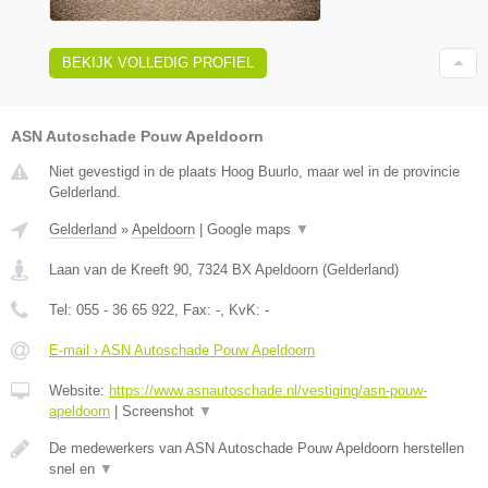
BEKIJK VOLLEDIG PROFIEL
ASN Autoschade Pouw Apeldoorn
Niet gevestigd in de plaats Hoog Buurlo, maar wel in de provincie
Gelderland.
Gelderland
»
Apeldoorn
|
Google maps
▼
Laan van de Kreeft 90
,
7324 BX
Apeldoorn
(
Gelderland
)
Tel:
055 - 36 65 922
, Fax:
-
, KvK:
-
E-mail › ASN Autoschade Pouw Apeldoorn
Website:
https://www.asnautoschade.nl/vestiging/asn-pouw-
apeldoorn
|
Screenshot
▼
De medewerkers van ASN Autoschade Pouw Apeldoorn herstellen
snel en
▼