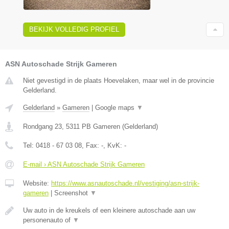
BEKIJK VOLLEDIG PROFIEL
ASN Autoschade Strijk Gameren
Niet gevestigd in de plaats Hoevelaken, maar wel in de provincie
Gelderland.
Gelderland
»
Gameren
|
Google maps
▼
Rondgang 23
,
5311 PB
Gameren
(
Gelderland
)
Tel:
0418 - 67 03 08
, Fax:
-
, KvK:
-
E-mail › ASN Autoschade Strijk Gameren
Website:
https://www.asnautoschade.nl/vestiging/asn-strijk-
gameren
|
Screenshot
▼
Uw auto in de kreukels of een kleinere autoschade aan uw
personenauto of
▼