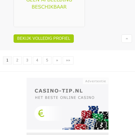
BEKIJK VOLLEDIG PROFIEL
1
2
3
4
5
»
»»