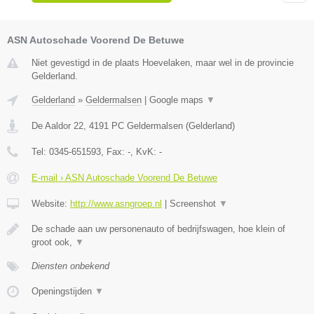
ASN Autoschade Voorend De Betuwe
Niet gevestigd in de plaats Hoevelaken, maar wel in de provincie
Gelderland.
Gelderland
»
Geldermalsen
|
Google maps
▼
De Aaldor 22
,
4191 PC
Geldermalsen
(
Gelderland
)
Tel:
0345-651593
, Fax:
-
, KvK:
-
E-mail › ASN Autoschade Voorend De Betuwe
Website:
http://www.asngroep.nl
|
Screenshot
▼
De schade aan uw personenauto of bedrijfswagen, hoe klein of
groot ook,
▼
Diensten onbekend
Openingstijden
▼