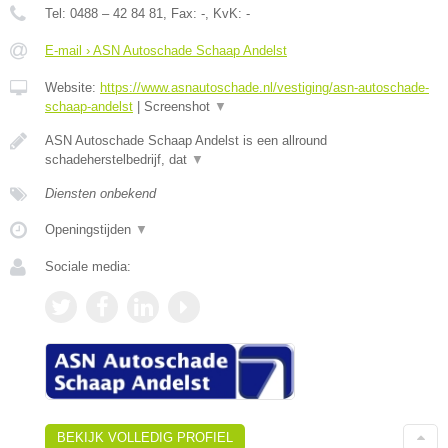
Tel:
0488 – 42 84 81
, Fax:
-
, KvK:
-
E-mail › ASN Autoschade Schaap Andelst
Website:
https://www.asnautoschade.nl/vestiging/asn-autoschade-
schaap-andelst
|
Screenshot
▼
ASN Autoschade Schaap Andelst is een allround
schadeherstelbedrijf, dat
▼
Diensten onbekend
Openingstijden
▼
Sociale media:
BEKIJK VOLLEDIG PROFIEL