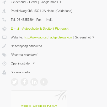
Gelderland
»
Hedel
|
Google maps
▼
Parallelweg 9b3
,
5321 JA
Hedel
(
Gelderland
)
Tel:
06 46357894
, Fax:
-
, KvK:
-
E-mail › Autoschade & Spuiterij Piotrowski
Website:
http://www.autoschadepiotrowski.nl
|
Screenshot
▼
Beschrijving onbekend
Diensten onbekend
Openingstijden
▼
Sociale media: