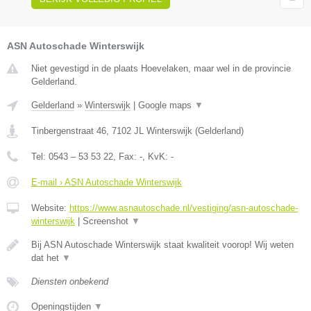
ASN Autoschade Winterswijk
Niet gevestigd in de plaats Hoevelaken, maar wel in de provincie
Gelderland.
Gelderland
»
Winterswijk
|
Google maps
▼
Tinbergenstraat 46
,
7102 JL
Winterswijk
(
Gelderland
)
Tel:
0543 – 53 53 22
, Fax:
-
, KvK:
-
E-mail › ASN Autoschade Winterswijk
Website:
https://www.asnautoschade.nl/vestiging/asn-autoschade-
winterswijk
|
Screenshot
▼
Bij ASN Autoschade Winterswijk staat kwaliteit voorop! Wij weten
dat het
▼
Diensten onbekend
Openingstijden
▼