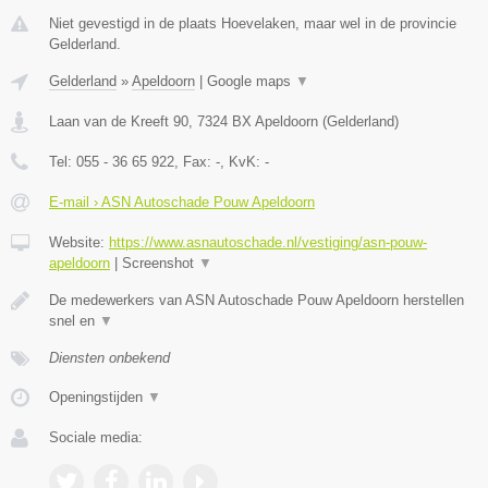
Niet gevestigd in de plaats Hoevelaken, maar wel in de provincie
Gelderland.
Gelderland
»
Apeldoorn
|
Google maps
▼
Laan van de Kreeft 90
,
7324 BX
Apeldoorn
(
Gelderland
)
Tel:
055 - 36 65 922
, Fax:
-
, KvK:
-
E-mail › ASN Autoschade Pouw Apeldoorn
Website:
https://www.asnautoschade.nl/vestiging/asn-pouw-
apeldoorn
|
Screenshot
▼
De medewerkers van ASN Autoschade Pouw Apeldoorn herstellen
snel en
▼
Diensten onbekend
Openingstijden
▼
Sociale media: