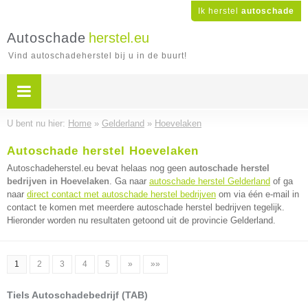
Ik herstel
autoschade
Autoschade
herstel.eu
Vind autoschadeherstel bij u in de buurt!
U bent nu hier:
Home
»
Gelderland
»
Hoevelaken
Autoschade herstel Hoevelaken
Autoschadeherstel.eu bevat helaas nog geen
autoschade herstel
bedrijven in Hoevelaken
. Ga naar
autoschade herstel Gelderland
of ga
naar
direct contact met autoschade herstel bedrijven
om via één e-mail in
contact te komen met meerdere autoschade herstel bedrijven tegelijk.
Hieronder worden nu resultaten getoond uit de provincie Gelderland.
1
2
3
4
5
»
»»
Tiels Autoschadebedrijf (TAB)