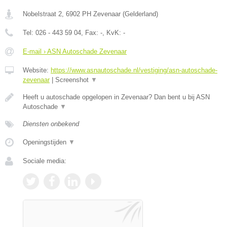
Nobelstraat 2
,
6902 PH
Zevenaar
(
Gelderland
)
Tel:
026 - 443 59 04
, Fax:
-
, KvK:
-
E-mail › ASN Autoschade Zevenaar
Website:
https://www.asnautoschade.nl/vestiging/asn-autoschade-
zevenaar
|
Screenshot
▼
Heeft u autoschade opgelopen in Zevenaar? Dan bent u bij ASN
Autoschade
▼
Diensten onbekend
Openingstijden
▼
Sociale media: