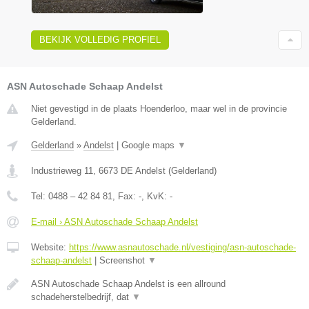
BEKIJK VOLLEDIG PROFIEL
ASN Autoschade Schaap Andelst
Niet gevestigd in de plaats Hoenderloo, maar wel in de provincie
Gelderland.
Gelderland
»
Andelst
|
Google maps
▼
Industrieweg 11
,
6673 DE
Andelst
(
Gelderland
)
Tel:
0488 – 42 84 81
, Fax:
-
, KvK:
-
E-mail › ASN Autoschade Schaap Andelst
Website:
https://www.asnautoschade.nl/vestiging/asn-autoschade-
schaap-andelst
|
Screenshot
▼
ASN Autoschade Schaap Andelst is een allround
schadeherstelbedrijf, dat
▼