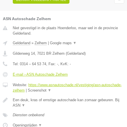
ASN Autoschade Zelhem
Niet gevestigd in de plaats Hoenderloo, maar wel in de provincie
Gelderland.
Gelderland
»
Zelhem
|
Google maps
▼
Gildenweg 14
,
7021 BR
Zelhem
(
Gelderland
)
Tel:
0314 – 64 53 74
, Fax:
-
, KvK:
-
E-mail › ASN Autoschade Zelhem
Website:
https://www.asnautoschade.nl/vestiging/asn-autoschade-
zelhem
|
Screenshot
▼
Een deuk, kras of ernstige autoschade kan zomaar gebeuren. Bij
ASN
▼
Diensten onbekend
Openingstijden
▼