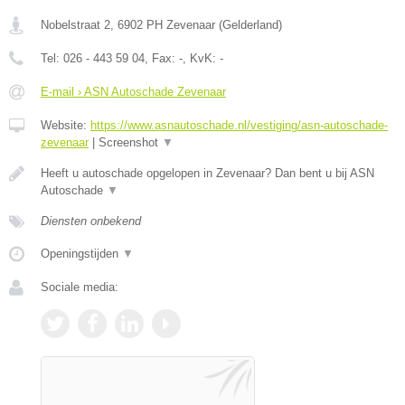
Nobelstraat 2
,
6902 PH
Zevenaar
(
Gelderland
)
Tel:
026 - 443 59 04
, Fax:
-
, KvK:
-
E-mail › ASN Autoschade Zevenaar
Website:
https://www.asnautoschade.nl/vestiging/asn-autoschade-
zevenaar
|
Screenshot
▼
Heeft u autoschade opgelopen in Zevenaar? Dan bent u bij ASN
Autoschade
▼
Diensten onbekend
Openingstijden
▼
Sociale media: