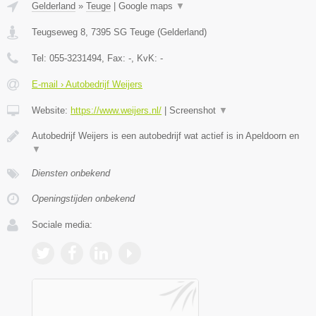
Gelderland
»
Teuge
|
Google maps
▼
Teugseweg 8
,
7395 SG
Teuge
(
Gelderland
)
Tel:
055-3231494
, Fax:
-
, KvK:
-
E-mail › Autobedrijf Weijers
Website:
https://www.weijers.nl/
|
Screenshot
▼
Autobedrijf Weijers is een autobedrijf wat actief is in Apeldoorn en
▼
Diensten onbekend
Openingstijden onbekend
Sociale media: