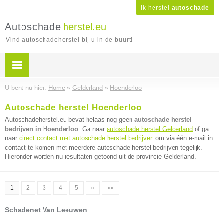
Ik herstel
autoschade
Autoschade
herstel.eu
Vind autoschadeherstel bij u in de buurt!
U bent nu hier:
Home
»
Gelderland
»
Hoenderloo
Autoschade herstel Hoenderloo
Autoschadeherstel.eu bevat helaas nog geen
autoschade herstel
bedrijven in Hoenderloo
. Ga naar
autoschade herstel Gelderland
of ga
naar
direct contact met autoschade herstel bedrijven
om via één e-mail in
contact te komen met meerdere autoschade herstel bedrijven tegelijk.
Hieronder worden nu resultaten getoond uit de provincie Gelderland.
1
2
3
4
5
»
»»
Schadenet Van Leeuwen