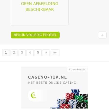
BEKIJK VOLLEDIG PROFIEL
1
2
3
4
5
»
»»