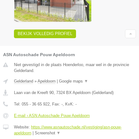
BEKIJK VOLLEDIG PROFIEL
ASN Autoschade Pouw Apeldoorn
Niet gevestigd in de plaats Hoenderloo, maar wel in de provincie
Gelderland.
Gelderland
»
Apeldoorn
|
Google maps
▼
Laan van de Kreeft 90
,
7324 BX
Apeldoorn
(
Gelderland
)
Tel:
055 - 36 65 922
, Fax:
-
, KvK:
-
E-mail › ASN Autoschade Pouw Apeldoorn
Website:
https://www.asnautoschade.nl/vestiging/asn-pouw-
apeldoorn
|
Screenshot
▼