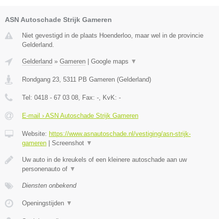
ASN Autoschade Strijk Gameren
Niet gevestigd in de plaats Hoenderloo, maar wel in de provincie
Gelderland.
Gelderland
»
Gameren
|
Google maps
▼
Rondgang 23
,
5311 PB
Gameren
(
Gelderland
)
Tel:
0418 - 67 03 08
, Fax:
-
, KvK:
-
E-mail › ASN Autoschade Strijk Gameren
Website:
https://www.asnautoschade.nl/vestiging/asn-strijk-
gameren
|
Screenshot
▼
Uw auto in de kreukels of een kleinere autoschade aan uw
personenauto of
▼
Diensten onbekend
Openingstijden
▼