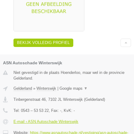
BEKIJK VOLLEDIG PROFIEL
ASN Autoschade Winterswijk
Niet gevestigd in de plaats Hoenderloo, maar wel in de provincie
Gelderland.
Gelderland
»
Winterswijk
|
Google maps
▼
Tinbergenstraat 46
,
7102 JL
Winterswijk
(
Gelderland
)
Tel:
0543 – 53 53 22
, Fax:
-
, KvK:
-
E-mail › ASN Autoschade Winterswijk
Website:
https://www.asnautoschade.nl/vestiging/asn-autoschade-