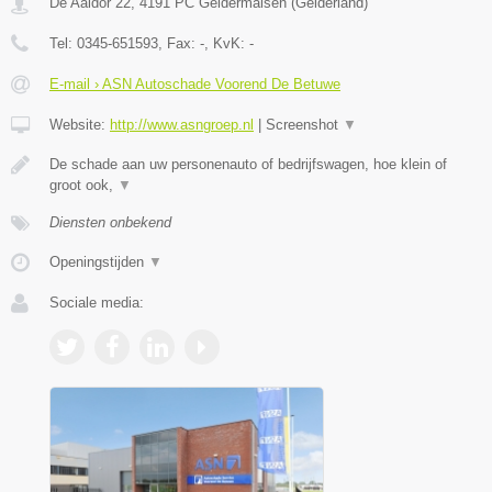
De Aaldor 22
,
4191 PC
Geldermalsen
(
Gelderland
)
Tel:
0345-651593
, Fax:
-
, KvK:
-
E-mail › ASN Autoschade Voorend De Betuwe
Website:
http://www.asngroep.nl
|
Screenshot
▼
De schade aan uw personenauto of bedrijfswagen, hoe klein of
groot ook,
▼
Diensten onbekend
Openingstijden
▼
Sociale media: