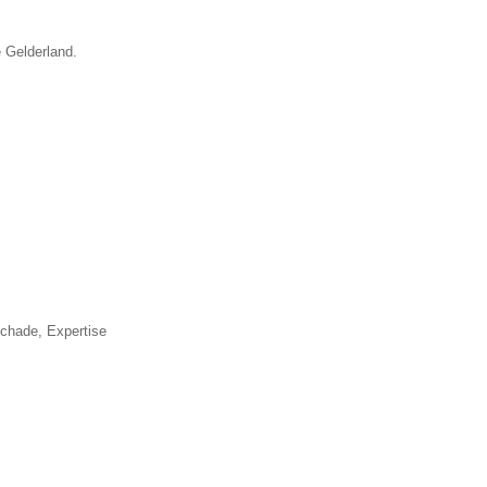
e Gelderland.
▼
schade, Expertise