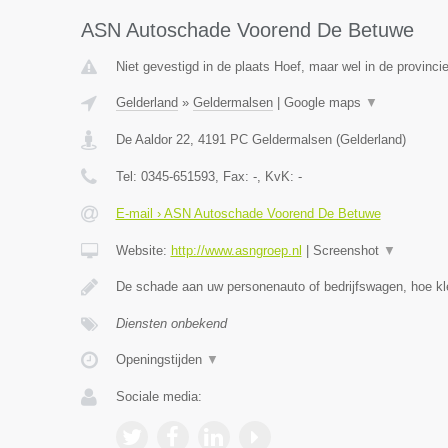
ASN Autoschade Voorend De Betuwe
Niet gevestigd in de plaats Hoef, maar wel in de provinci
Gelderland
»
Geldermalsen
|
Google maps
▼
De Aaldor 22
,
4191 PC
Geldermalsen
(
Gelderland
)
Tel:
0345-651593
, Fax:
-
, KvK:
-
E-mail › ASN Autoschade Voorend De Betuwe
Website:
http://www.asngroep.nl
|
Screenshot
▼
De schade aan uw personenauto of bedrijfswagen, hoe kle
Diensten onbekend
Openingstijden
▼
Sociale media: