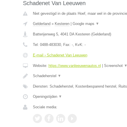
Schadenet Van Leeuwen
Niet gevestigd in de plaats Hoef, maar wel in de provinci
Gelderland
»
Kesteren
|
Google maps
▼
Batterijenweg 5
,
4041 DA
Kesteren
(
Gelderland
)
Tel:
0488-483030
, Fax:
-
, KvK:
-
E-mail › Schadenet Van Leeuwen
Website:
https://www.vanleeuwenautos.nl
|
Screenshot
Schadeherstel
▼
Diensten: Schadeherstel, Kostenbesparend herstel, Ruit
Openingstijden
▼
Sociale media: