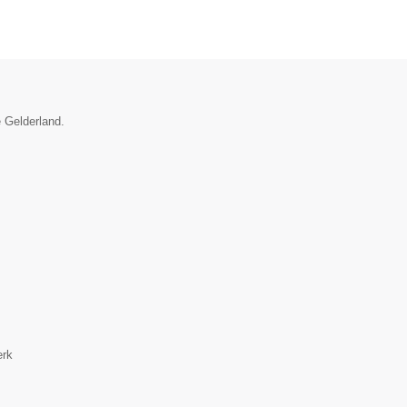
e Gelderland.
erk