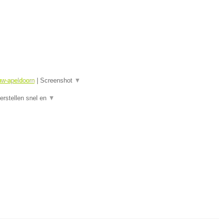
uw-apeldoorn
|
Screenshot
▼
rstellen snel en
▼