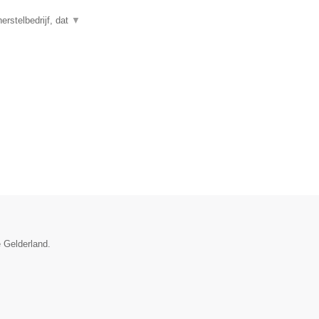
rstelbedrijf, dat
▼
e Gelderland.