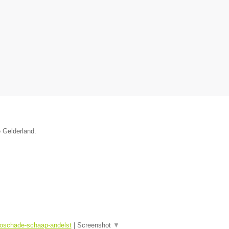
e Gelderland.
toschade-schaap-andelst
|
Screenshot
▼