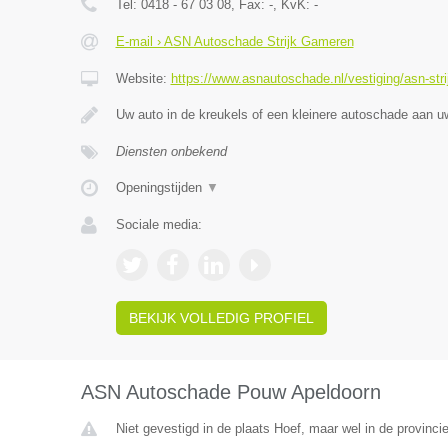
Tel:
0418 - 67 03 08
, Fax:
-
, KvK:
-
E-mail › ASN Autoschade Strijk Gameren
Website:
https://www.asnautoschade.nl/vestiging/asn-str
Uw auto in de kreukels of een kleinere autoschade aan 
Diensten onbekend
Openingstijden
▼
Sociale media:
BEKIJK VOLLEDIG PROFIEL
ASN Autoschade Pouw Apeldoorn
Niet gevestigd in de plaats Hoef, maar wel in de provinci