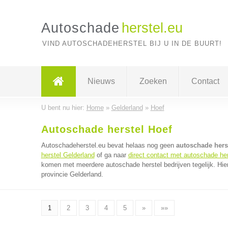
Autoschade
herstel.eu
VIND AUTOSCHADEHERSTEL BIJ U IN DE BUURT!
Nieuws
Zoeken
Contact
U bent nu hier:
Home
»
Gelderland
»
Hoef
Autoschade herstel Hoef
Autoschadeherstel.eu bevat helaas nog geen
autoschade herst
herstel Gelderland
of ga naar
direct contact met autoschade her
komen met meerdere autoschade herstel bedrijven tegelijk. Hie
provincie Gelderland.
1
2
3
4
5
»
»»