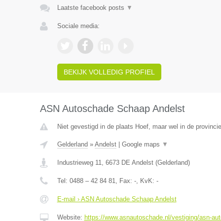
Laatste facebook posts
▼
Sociale media:
BEKIJK VOLLEDIG PROFIEL
ASN Autoschade Schaap Andelst
Niet gevestigd in de plaats Hoef, maar wel in de provinci
Gelderland
»
Andelst
|
Google maps
▼
Industrieweg 11
,
6673 DE
Andelst
(
Gelderland
)
Tel:
0488 – 42 84 81
, Fax:
-
, KvK:
-
E-mail › ASN Autoschade Schaap Andelst
Website:
https://www.asnautoschade.nl/vestiging/asn-au