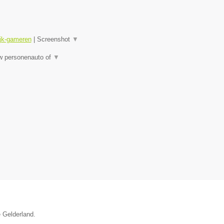
ijk-gameren
|
Screenshot
▼
uw personenauto of
▼
e Gelderland.