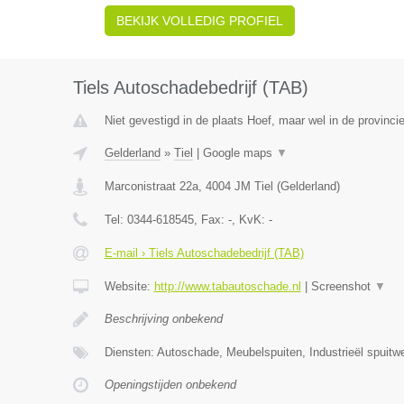
BEKIJK VOLLEDIG PROFIEL
Tiels Autoschadebedrijf (TAB)
Niet gevestigd in de plaats Hoef, maar wel in de provinci
Gelderland
»
Tiel
|
Google maps
▼
Marconistraat 22a
,
4004 JM
Tiel
(
Gelderland
)
Tel:
0344-618545
, Fax:
-
, KvK:
-
E-mail › Tiels Autoschadebedrijf (TAB)
Website:
http://www.tabautoschade.nl
|
Screenshot
▼
Beschrijving onbekend
Diensten: Autoschade, Meubelspuiten, Industrieël spuitw
Openingstijden onbekend