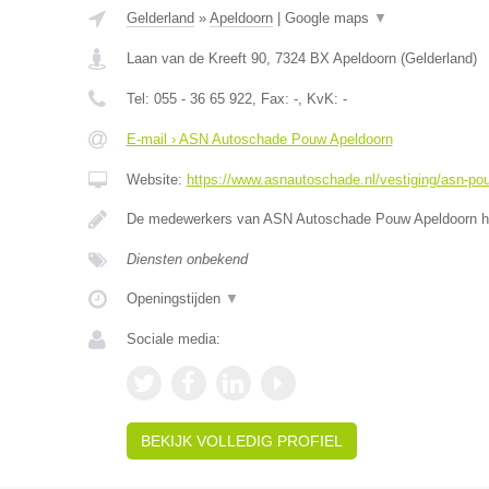
Gelderland
»
Apeldoorn
|
Google maps
▼
Laan van de Kreeft 90
,
7324 BX
Apeldoorn
(
Gelderland
)
Tel:
055 - 36 65 922
, Fax:
-
, KvK:
-
E-mail › ASN Autoschade Pouw Apeldoorn
Website:
https://www.asnautoschade.nl/vestiging/asn-po
De medewerkers van ASN Autoschade Pouw Apeldoorn he
Diensten onbekend
Openingstijden
▼
Sociale media:
BEKIJK VOLLEDIG PROFIEL