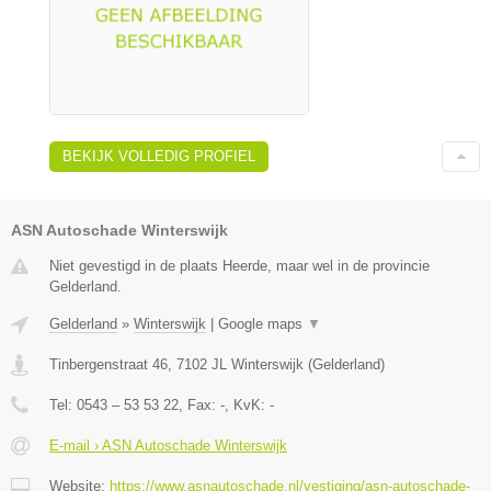
BEKIJK VOLLEDIG PROFIEL
ASN Autoschade Winterswijk
Niet gevestigd in de plaats Heerde, maar wel in de provincie
Gelderland.
Gelderland
»
Winterswijk
|
Google maps
▼
Tinbergenstraat 46
,
7102 JL
Winterswijk
(
Gelderland
)
Tel:
0543 – 53 53 22
, Fax:
-
, KvK:
-
E-mail › ASN Autoschade Winterswijk
Website:
https://www.asnautoschade.nl/vestiging/asn-autoschade-