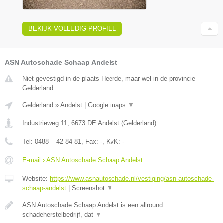
BEKIJK VOLLEDIG PROFIEL
ASN Autoschade Schaap Andelst
Niet gevestigd in de plaats Heerde, maar wel in de provincie
Gelderland.
Gelderland
»
Andelst
|
Google maps
▼
Industrieweg 11
,
6673 DE
Andelst
(
Gelderland
)
Tel:
0488 – 42 84 81
, Fax:
-
, KvK:
-
E-mail › ASN Autoschade Schaap Andelst
Website:
https://www.asnautoschade.nl/vestiging/asn-autoschade-
schaap-andelst
|
Screenshot
▼
ASN Autoschade Schaap Andelst is een allround
schadeherstelbedrijf, dat
▼