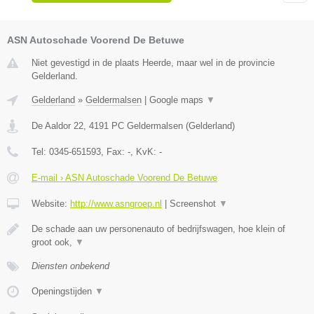
ASN Autoschade Voorend De Betuwe
Niet gevestigd in de plaats Heerde, maar wel in de provincie
Gelderland.
Gelderland
»
Geldermalsen
|
Google maps
▼
De Aaldor 22
,
4191 PC
Geldermalsen
(
Gelderland
)
Tel:
0345-651593
, Fax:
-
, KvK:
-
E-mail › ASN Autoschade Voorend De Betuwe
Website:
http://www.asngroep.nl
|
Screenshot
▼
De schade aan uw personenauto of bedrijfswagen, hoe klein of
groot ook,
▼
Diensten onbekend
Openingstijden
▼