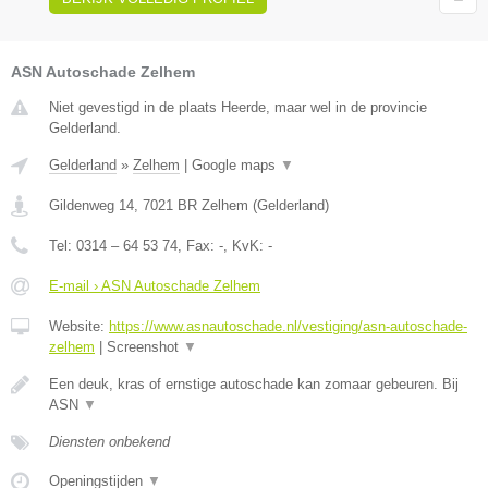
ASN Autoschade Zelhem
Niet gevestigd in de plaats Heerde, maar wel in de provincie
Gelderland.
Gelderland
»
Zelhem
|
Google maps
▼
Gildenweg 14
,
7021 BR
Zelhem
(
Gelderland
)
Tel:
0314 – 64 53 74
, Fax:
-
, KvK:
-
E-mail › ASN Autoschade Zelhem
Website:
https://www.asnautoschade.nl/vestiging/asn-autoschade-
zelhem
|
Screenshot
▼
Een deuk, kras of ernstige autoschade kan zomaar gebeuren. Bij
ASN
▼
Diensten onbekend
Openingstijden
▼