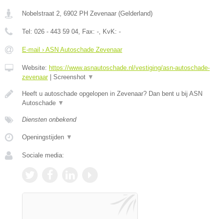
Nobelstraat 2
,
6902 PH
Zevenaar
(
Gelderland
)
Tel:
026 - 443 59 04
, Fax:
-
, KvK:
-
E-mail › ASN Autoschade Zevenaar
Website:
https://www.asnautoschade.nl/vestiging/asn-autoschade-
zevenaar
|
Screenshot
▼
Heeft u autoschade opgelopen in Zevenaar? Dan bent u bij ASN
Autoschade
▼
Diensten onbekend
Openingstijden
▼
Sociale media: