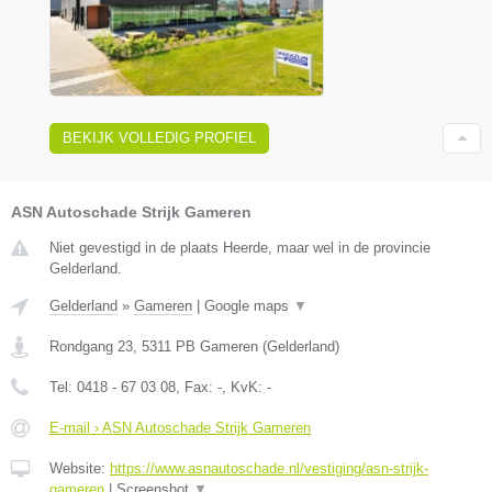
BEKIJK VOLLEDIG PROFIEL
ASN Autoschade Strijk Gameren
Niet gevestigd in de plaats Heerde, maar wel in de provincie
Gelderland.
Gelderland
»
Gameren
|
Google maps
▼
Rondgang 23
,
5311 PB
Gameren
(
Gelderland
)
Tel:
0418 - 67 03 08
, Fax:
-
, KvK:
-
E-mail › ASN Autoschade Strijk Gameren
Website:
https://www.asnautoschade.nl/vestiging/asn-strijk-
gameren
|
Screenshot
▼