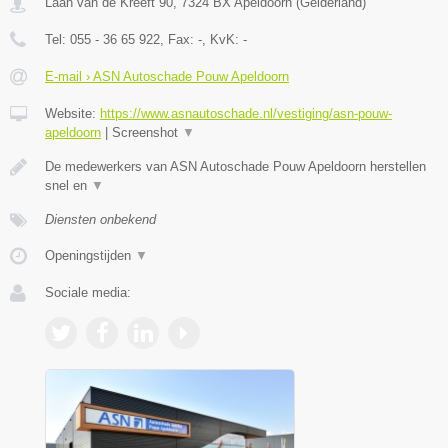
Laan van de Kreeft 90
,
7324 BX
Apeldoorn
(
Gelderland
)
Tel:
055 - 36 65 922
, Fax:
-
, KvK:
-
E-mail › ASN Autoschade Pouw Apeldoorn
Website:
https://www.asnautoschade.nl/vestiging/asn-pouw-
apeldoorn
|
Screenshot
▼
De medewerkers van ASN Autoschade Pouw Apeldoorn herstellen
snel en
▼
Diensten onbekend
Openingstijden
▼
Sociale media: