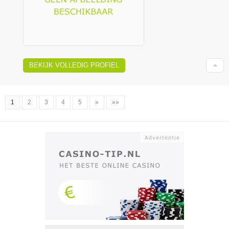
BEKIJK VOLLEDIG PROFIEL
1
2
3
4
5
»
»»