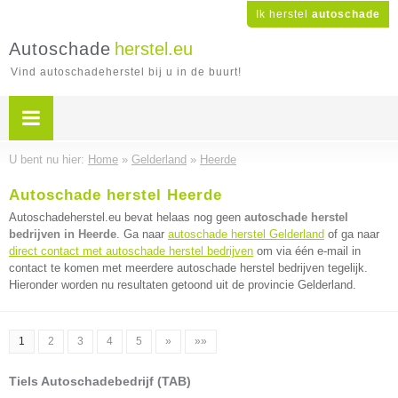
Ik herstel
autoschade
Autoschade
herstel.eu
Vind autoschadeherstel bij u in de buurt!
U bent nu hier:
Home
»
Gelderland
»
Heerde
Autoschade herstel Heerde
Autoschadeherstel.eu bevat helaas nog geen
autoschade herstel
bedrijven in Heerde
. Ga naar
autoschade herstel Gelderland
of ga naar
direct contact met autoschade herstel bedrijven
om via één e-mail in
contact te komen met meerdere autoschade herstel bedrijven tegelijk.
Hieronder worden nu resultaten getoond uit de provincie Gelderland.
1
2
3
4
5
»
»»
Tiels Autoschadebedrijf (TAB)