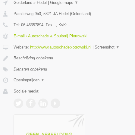
Gelderland
»
Hedel
|
Google maps
▼
Parallelweg 9b3
,
5321 JA
Hedel
(
Gelderland
)
Tel:
06 46357894
, Fax:
-
, KvK:
-
E-mail › Autoschade & Spuiterij Piotrowski
Website:
http://www.autoschadepiotrowski.nl
|
Screenshot
▼
Beschrijving onbekend
Diensten onbekend
Openingstijden
▼
Sociale media: