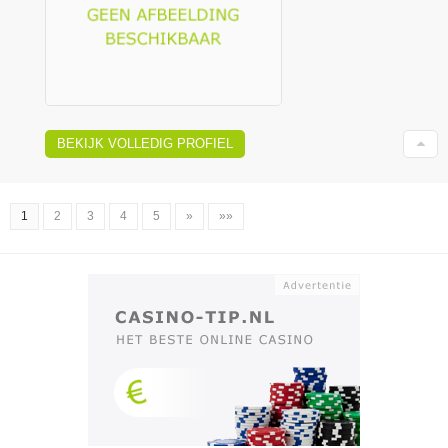
BEKIJK VOLLEDIG PROFIEL
1
2
3
4
5
»
»»