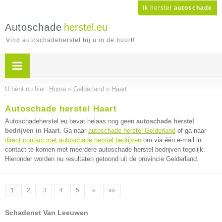
Ik herstel
autoschade
Autoschade
herstel.eu
Vind autoschadeherstel bij u in de buurt!
U bent nu hier:
Home
»
Gelderland
»
Haart
Autoschade herstel Haart
Autoschadeherstel.eu bevat helaas nog geen
autoschade herstel
bedrijven in Haart
. Ga naar
autoschade herstel Gelderland
of ga naar
direct contact met autoschade herstel bedrijven
om via één e-mail in
contact te komen met meerdere autoschade herstel bedrijven tegelijk.
Hieronder worden nu resultaten getoond uit de provincie Gelderland.
1
2
3
4
5
»
»»
Schadenet Van Leeuwen