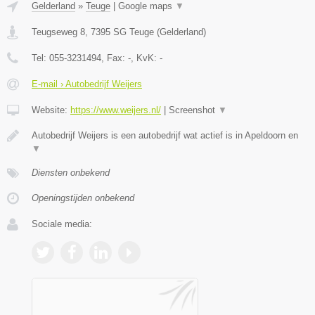
Gelderland
»
Teuge
|
Google maps
▼
Teugseweg 8
,
7395 SG
Teuge
(
Gelderland
)
Tel:
055-3231494
, Fax:
-
, KvK:
-
E-mail › Autobedrijf Weijers
Website:
https://www.weijers.nl/
|
Screenshot
▼
Autobedrijf Weijers is een autobedrijf wat actief is in Apeldoorn en
▼
Diensten onbekend
Openingstijden onbekend
Sociale media: