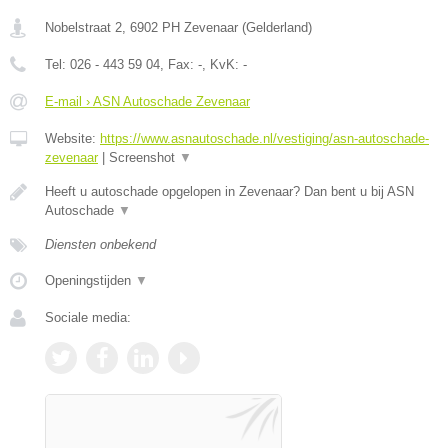
Nobelstraat 2
,
6902 PH
Zevenaar
(
Gelderland
)
Tel:
026 - 443 59 04
, Fax:
-
, KvK:
-
E-mail › ASN Autoschade Zevenaar
Website:
https://www.asnautoschade.nl/vestiging/asn-autoschade-
zevenaar
|
Screenshot
▼
Heeft u autoschade opgelopen in Zevenaar? Dan bent u bij ASN
Autoschade
▼
Diensten onbekend
Openingstijden
▼
Sociale media: