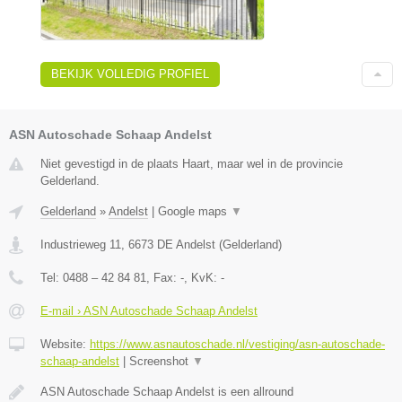
BEKIJK VOLLEDIG PROFIEL
ASN Autoschade Schaap Andelst
Niet gevestigd in de plaats Haart, maar wel in de provincie
Gelderland.
Gelderland
»
Andelst
|
Google maps
▼
Industrieweg 11
,
6673 DE
Andelst
(
Gelderland
)
Tel:
0488 – 42 84 81
, Fax:
-
, KvK:
-
E-mail › ASN Autoschade Schaap Andelst
Website:
https://www.asnautoschade.nl/vestiging/asn-autoschade-
schaap-andelst
|
Screenshot
▼
ASN Autoschade Schaap Andelst is een allround