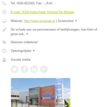
Tel:
0345-651593
, Fax:
-
, KvK:
-
E-mail › ASN Autoschade Voorend De Betuwe
Website:
http://www.asngroep.nl
|
Screenshot
▼
De schade aan uw personenauto of bedrijfswagen, hoe klein of
groot ook,
▼
Diensten onbekend
Openingstijden
▼
Sociale media: