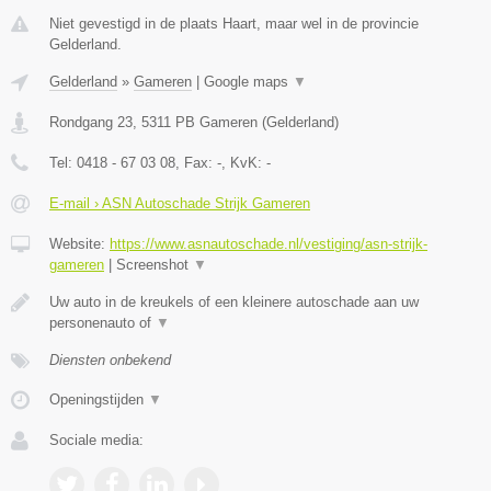
Niet gevestigd in de plaats Haart, maar wel in de provincie
Gelderland.
Gelderland
»
Gameren
|
Google maps
▼
Rondgang 23
,
5311 PB
Gameren
(
Gelderland
)
Tel:
0418 - 67 03 08
, Fax:
-
, KvK:
-
E-mail › ASN Autoschade Strijk Gameren
Website:
https://www.asnautoschade.nl/vestiging/asn-strijk-
gameren
|
Screenshot
▼
Uw auto in de kreukels of een kleinere autoschade aan uw
personenauto of
▼
Diensten onbekend
Openingstijden
▼
Sociale media: