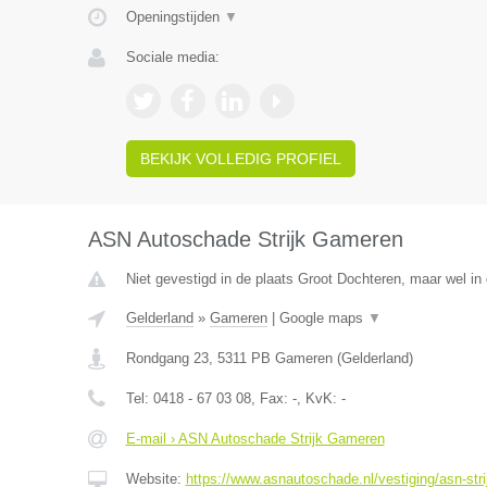
Openingstijden
▼
Sociale media:
BEKIJK VOLLEDIG PROFIEL
ASN Autoschade Strijk Gameren
Niet gevestigd in de plaats Groot Dochteren, maar wel in 
Gelderland
»
Gameren
|
Google maps
▼
Rondgang 23
,
5311 PB
Gameren
(
Gelderland
)
Tel:
0418 - 67 03 08
, Fax:
-
, KvK:
-
E-mail › ASN Autoschade Strijk Gameren
Website:
https://www.asnautoschade.nl/vestiging/asn-str