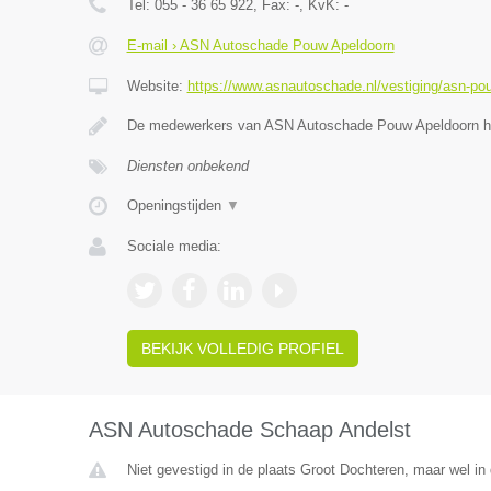
Tel:
055 - 36 65 922
, Fax:
-
, KvK:
-
E-mail › ASN Autoschade Pouw Apeldoorn
Website:
https://www.asnautoschade.nl/vestiging/asn-po
De medewerkers van ASN Autoschade Pouw Apeldoorn he
Diensten onbekend
Openingstijden
▼
Sociale media:
BEKIJK VOLLEDIG PROFIEL
ASN Autoschade Schaap Andelst
Niet gevestigd in de plaats Groot Dochteren, maar wel in 