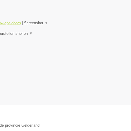
uw-apeldoorn
|
Screenshot
▼
rstellen snel en
▼
de provincie Gelderland.