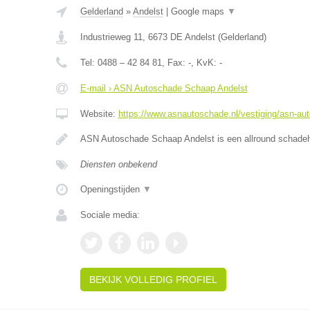
Gelderland
»
Andelst
|
Google maps
▼
Industrieweg 11
,
6673 DE
Andelst
(
Gelderland
)
Tel:
0488 – 42 84 81
, Fax:
-
, KvK:
-
E-mail › ASN Autoschade Schaap Andelst
Website:
https://www.asnautoschade.nl/vestiging/asn-au
ASN Autoschade Schaap Andelst is een allround schadehe
Diensten onbekend
Openingstijden
▼
Sociale media:
BEKIJK VOLLEDIG PROFIEL