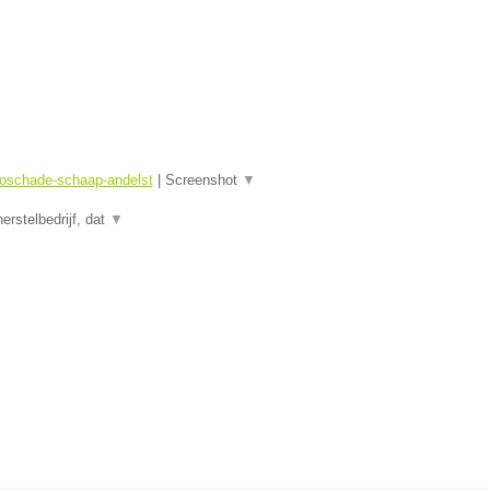
toschade-schaap-andelst
|
Screenshot
▼
rstelbedrijf, dat
▼