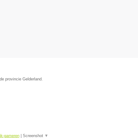
de provincie Gelderland.
ijk-gameren
|
Screenshot
▼