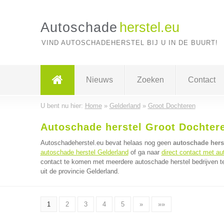
Autoschade
herstel.eu
VIND AUTOSCHADEHERSTEL BIJ U IN DE BUURT!
Nieuws
Zoeken
Contact
U bent nu hier:
Home
»
Gelderland
»
Groot Dochteren
Autoschade herstel Groot Dochter
Autoschadeherstel.eu bevat helaas nog geen
autoschade herst
autoschade herstel Gelderland
of ga naar
direct contact met au
contact te komen met meerdere autoschade herstel bedrijven te
uit de provincie Gelderland.
1
2
3
4
5
»
»»