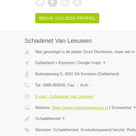
BEKIJK VOLLEDIG PROFIEL
Schadenet Van Leeuwen
Niet gevestigd in de plaats Groot Dochteren, maar wel in 
Gelderland
»
Kesteren
|
Google maps
▼
Batterijenweg 5
,
4041 DA
Kesteren
(
Gelderland
)
Tel:
0488-483030
, Fax:
-
, KvK:
-
E-mail › Schadenet Van Leeuwen
Website:
https://www.vanleeuwenautos.nl
|
Screenshot
Schadeherstel
▼
Diensten: Schadeherstel, Kostenbesparend herstel, Ruit