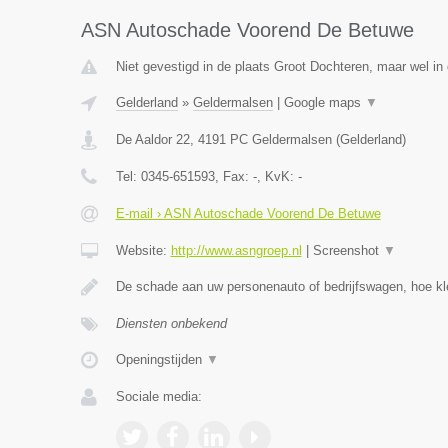
ASN Autoschade Voorend De Betuwe
Niet gevestigd in de plaats Groot Dochteren, maar wel in 
Gelderland
»
Geldermalsen
|
Google maps
▼
De Aaldor 22
,
4191 PC
Geldermalsen
(
Gelderland
)
Tel:
0345-651593
, Fax:
-
, KvK:
-
E-mail › ASN Autoschade Voorend De Betuwe
Website:
http://www.asngroep.nl
|
Screenshot
▼
De schade aan uw personenauto of bedrijfswagen, hoe kle
Diensten onbekend
Openingstijden
▼
Sociale media: