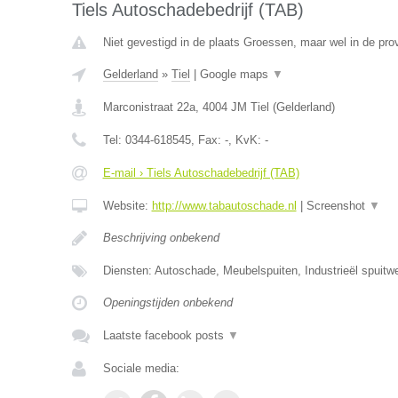
Tiels Autoschadebedrijf (TAB)
Niet gevestigd in de plaats Groessen, maar wel in de pro
Gelderland
»
Tiel
|
Google maps
▼
Marconistraat 22a
,
4004 JM
Tiel
(
Gelderland
)
Tel:
0344-618545
, Fax:
-
, KvK:
-
E-mail › Tiels Autoschadebedrijf (TAB)
Website:
http://www.tabautoschade.nl
|
Screenshot
▼
Beschrijving onbekend
Diensten: Autoschade, Meubelspuiten, Industrieël spuitw
Openingstijden onbekend
Laatste facebook posts
▼
Sociale media: