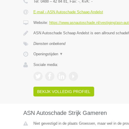
Tel:
0488 – 42 84 81
, Fax:
-
, KvK:
-
E-mail › ASN Autoschade Schaap Andelst
Website:
https://www.asnautoschade.nl/vestiging/asn-au
ASN Autoschade Schaap Andelst is een allround schadehe
Diensten onbekend
Openingstijden
▼
Sociale media:
BEKIJK VOLLEDIG PROFIEL
ASN Autoschade Strijk Gameren
Niet gevestigd in de plaats Groessen, maar wel in de pro