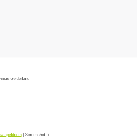
vincie Gelderland.
uw-apeldoorn
|
Screenshot
▼