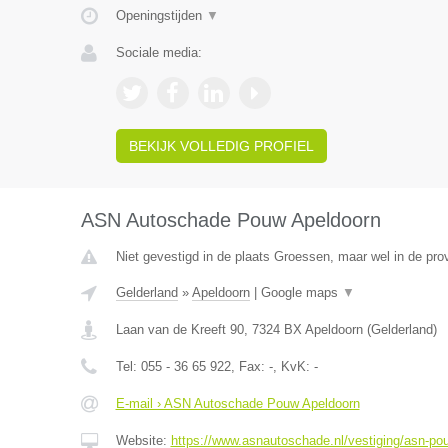
Openingstijden
▼
Sociale media:
BEKIJK VOLLEDIG PROFIEL
ASN Autoschade Pouw Apeldoorn
Niet gevestigd in de plaats Groessen, maar wel in de pro
Gelderland
»
Apeldoorn
|
Google maps
▼
Laan van de Kreeft 90
,
7324 BX
Apeldoorn
(
Gelderland
)
Tel:
055 - 36 65 922
, Fax:
-
, KvK:
-
E-mail › ASN Autoschade Pouw Apeldoorn
Website:
https://www.asnautoschade.nl/vestiging/asn-po