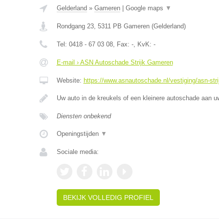
Gelderland
»
Gameren
|
Google maps
▼
Rondgang 23
,
5311 PB
Gameren
(
Gelderland
)
Tel:
0418 - 67 03 08
, Fax:
-
, KvK:
-
E-mail › ASN Autoschade Strijk Gameren
Website:
https://www.asnautoschade.nl/vestiging/asn-str
Uw auto in de kreukels of een kleinere autoschade aan 
Diensten onbekend
Openingstijden
▼
Sociale media:
BEKIJK VOLLEDIG PROFIEL