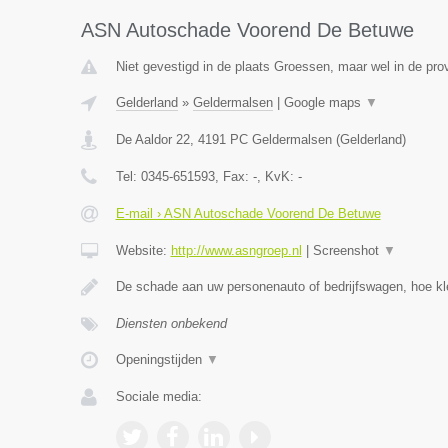
ASN Autoschade Voorend De Betuwe
Niet gevestigd in de plaats Groessen, maar wel in de pro
Gelderland
»
Geldermalsen
|
Google maps
▼
De Aaldor 22
,
4191 PC
Geldermalsen
(
Gelderland
)
Tel:
0345-651593
, Fax:
-
, KvK:
-
E-mail › ASN Autoschade Voorend De Betuwe
Website:
http://www.asngroep.nl
|
Screenshot
▼
De schade aan uw personenauto of bedrijfswagen, hoe kle
Diensten onbekend
Openingstijden
▼
Sociale media: