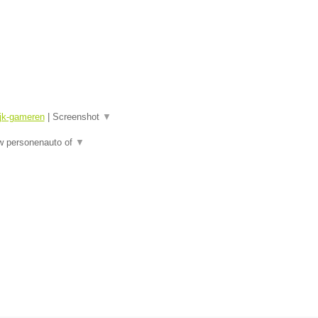
ijk-gameren
|
Screenshot
▼
uw personenauto of
▼