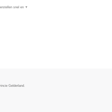
rstellen snel en
▼
vincie Gelderland.