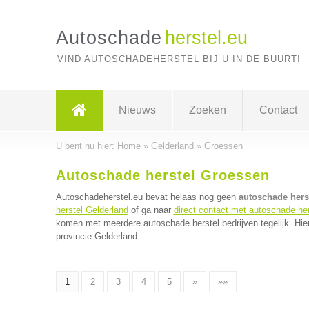
Autoschade
herstel.eu
VIND AUTOSCHADEHERSTEL BIJ U IN DE BUURT!
Nieuws
Zoeken
Contact
U bent nu hier:
Home
»
Gelderland
»
Groessen
Autoschade herstel Groessen
Autoschadeherstel.eu bevat helaas nog geen
autoschade hers
herstel Gelderland
of ga naar
direct contact met autoschade her
komen met meerdere autoschade herstel bedrijven tegelijk. Hie
provincie Gelderland.
1
2
3
4
5
»
»»