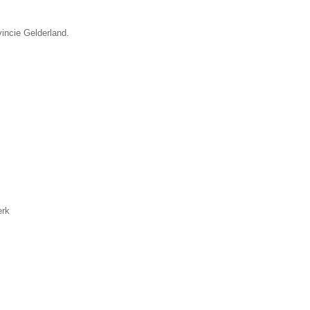
vincie Gelderland.
erk