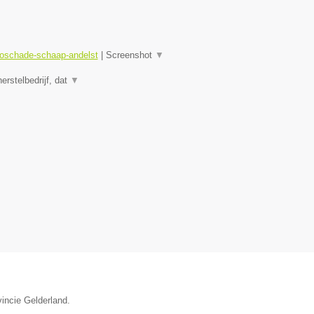
toschade-schaap-andelst
|
Screenshot
▼
rstelbedrijf, dat
▼
vincie Gelderland.