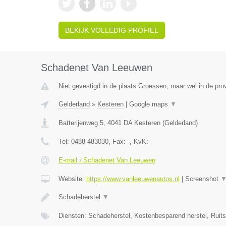
BEKIJK VOLLEDIG PROFIEL
Schadenet Van Leeuwen
Niet gevestigd in de plaats Groessen, maar wel in de pro
Gelderland
»
Kesteren
|
Google maps
▼
Batterijenweg 5
,
4041 DA
Kesteren
(
Gelderland
)
Tel:
0488-483030
, Fax:
-
, KvK:
-
E-mail › Schadenet Van Leeuwen
Website:
https://www.vanleeuwenautos.nl
|
Screenshot
Schadeherstel
▼
Diensten: Schadeherstel, Kostenbesparend herstel, Ruit