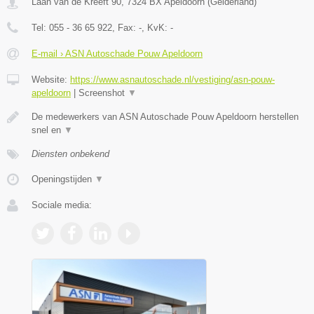
Laan van de Kreeft 90
,
7324 BX
Apeldoorn
(
Gelderland
)
Tel:
055 - 36 65 922
, Fax:
-
, KvK:
-
E-mail › ASN Autoschade Pouw Apeldoorn
Website:
https://www.asnautoschade.nl/vestiging/asn-pouw-
apeldoorn
|
Screenshot
▼
De medewerkers van ASN Autoschade Pouw Apeldoorn herstellen
snel en
▼
Diensten onbekend
Openingstijden
▼
Sociale media: