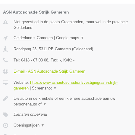
ASN Autoschade Strijk Gameren
Niet gevestigd in de plaats Groenlanden, maar wel in de provincie
Gelderland.
Gelderland
»
Gameren
|
Google maps
▼
Rondgang 23
,
5311 PB
Gameren
(
Gelderland
)
Tel:
0418 - 67 03 08
, Fax:
-
, KvK:
-
E-mail › ASN Autoschade Strijk Gameren
Website:
https://www.asnautoschade.nl/vestiging/asn-strijk-
gameren
|
Screenshot
▼
Uw auto in de kreukels of een kleinere autoschade aan uw
personenauto of
▼
Diensten onbekend
Openingstijden
▼