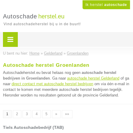
Ik herstel
autoschade
Autoschade
herstel.eu
Vind autoschadeherstel bij u in de buurt!
U bent nu hier:
Home
»
Gelderland
»
Groenlanden
Autoschade herstel Groenlanden
Autoschadeherstel.eu bevat helaas nog geen
autoschade herstel
bedrijven in Groenlanden
. Ga naar
autoschade herstel Gelderland
of ga
naar
direct contact met autoschade herstel bedrijven
om via één e-mail in
contact te komen met meerdere autoschade herstel bedrijven tegelijk.
Hieronder worden nu resultaten getoond uit de provincie Gelderland.
1
2
3
4
5
»
»»
Tiels Autoschadebedrijf (TAB)