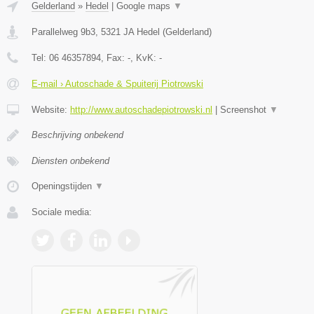
Gelderland
»
Hedel
|
Google maps
▼
Parallelweg 9b3
,
5321 JA
Hedel
(
Gelderland
)
Tel:
06 46357894
, Fax:
-
, KvK:
-
E-mail › Autoschade & Spuiterij Piotrowski
Website:
http://www.autoschadepiotrowski.nl
|
Screenshot
▼
Beschrijving onbekend
Diensten onbekend
Openingstijden
▼
Sociale media: