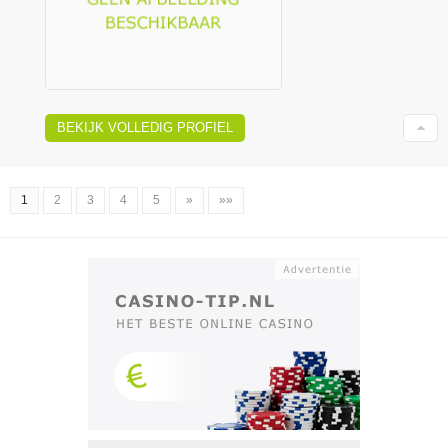
BEKIJK VOLLEDIG PROFIEL
1
2
3
4
5
»
»»