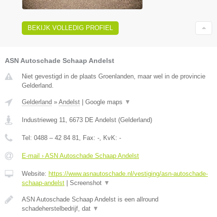
BEKIJK VOLLEDIG PROFIEL
ASN Autoschade Schaap Andelst
Niet gevestigd in de plaats Groenlanden, maar wel in de provincie
Gelderland.
Gelderland
»
Andelst
|
Google maps
▼
Industrieweg 11
,
6673 DE
Andelst
(
Gelderland
)
Tel:
0488 – 42 84 81
, Fax:
-
, KvK:
-
E-mail › ASN Autoschade Schaap Andelst
Website:
https://www.asnautoschade.nl/vestiging/asn-autoschade-
schaap-andelst
|
Screenshot
▼
ASN Autoschade Schaap Andelst is een allround
schadeherstelbedrijf, dat
▼