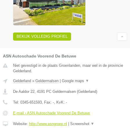
BEKIJK VOLLEDIG PROFIEL
ASN Autoschade Voorend De Betuwe
Niet gevestigd in de plaats Groenlanden, maar wel in de provincie
Gelderland.
Gelderland
»
Geldermalsen
|
Google maps
▼
De Aaldor 22
,
4191 PC
Geldermalsen
(
Gelderland
)
Tel:
0345-651593
, Fax:
-
, KvK:
-
E-mail › ASN Autoschade Voorend De Betuwe
Website:
http://www.asngroep.nl
|
Screenshot
▼