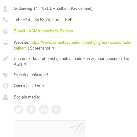
Gildenweg 14
,
7021 BR
Zelhem
(
Gelderland
)
Tel:
0314 – 64 53 74
, Fax:
-
, KvK:
-
E-mail › ASN Autoschade Zelhem
Website:
https://www.asnautoschade.nl/vestiging/asn-autoschade-
zelhem
|
Screenshot
▼
Een deuk, kras of ernstige autoschade kan zomaar gebeuren. Bij
ASN
▼
Diensten onbekend
Openingstijden
▼
Sociale media: