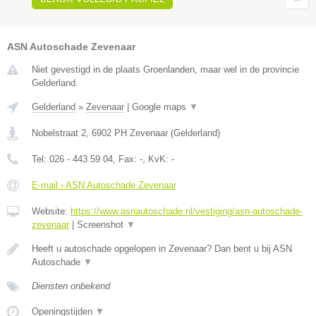
ASN Autoschade Zevenaar
Niet gevestigd in de plaats Groenlanden, maar wel in de provincie
Gelderland.
Gelderland
»
Zevenaar
|
Google maps
▼
Nobelstraat 2
,
6902 PH
Zevenaar
(
Gelderland
)
Tel:
026 - 443 59 04
, Fax:
-
, KvK:
-
E-mail › ASN Autoschade Zevenaar
Website:
https://www.asnautoschade.nl/vestiging/asn-autoschade-
zevenaar
|
Screenshot
▼
Heeft u autoschade opgelopen in Zevenaar? Dan bent u bij ASN
Autoschade
▼
Diensten onbekend
Openingstijden
▼