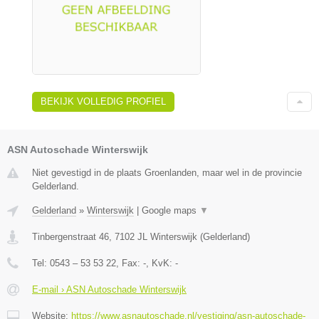
BEKIJK VOLLEDIG PROFIEL
ASN Autoschade Winterswijk
Niet gevestigd in de plaats Groenlanden, maar wel in de provincie
Gelderland.
Gelderland
»
Winterswijk
|
Google maps
▼
Tinbergenstraat 46
,
7102 JL
Winterswijk
(
Gelderland
)
Tel:
0543 – 53 53 22
, Fax:
-
, KvK:
-
E-mail › ASN Autoschade Winterswijk
Website:
https://www.asnautoschade.nl/vestiging/asn-autoschade-