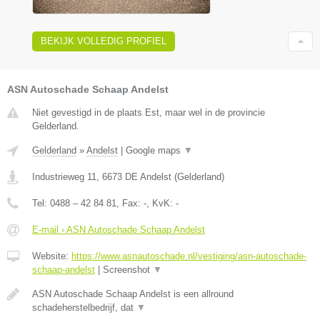
BEKIJK VOLLEDIG PROFIEL
ASN Autoschade Schaap Andelst
Niet gevestigd in de plaats Est, maar wel in de provincie
Gelderland.
Gelderland
»
Andelst
|
Google maps
▼
Industrieweg 11
,
6673 DE
Andelst
(
Gelderland
)
Tel:
0488 – 42 84 81
, Fax:
-
, KvK:
-
E-mail › ASN Autoschade Schaap Andelst
Website:
https://www.asnautoschade.nl/vestiging/asn-autoschade-
schaap-andelst
|
Screenshot
▼
ASN Autoschade Schaap Andelst is een allround
schadeherstelbedrijf, dat
▼