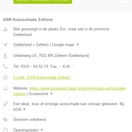
ASN Autoschade Zelhem
Niet gevestigd in de plaats Est, maar wel in de provincie
Gelderland.
Gelderland
»
Zelhem
|
Google maps
▼
Gildenweg 14
,
7021 BR
Zelhem
(
Gelderland
)
Tel:
0314 – 64 53 74
, Fax:
-
, KvK:
-
E-mail › ASN Autoschade Zelhem
Website:
https://www.asnautoschade.nl/vestiging/asn-autoschade-
zelhem
|
Screenshot
▼
Een deuk, kras of ernstige autoschade kan zomaar gebeuren. Bij
ASN
▼
Diensten onbekend
Openingstijden
▼