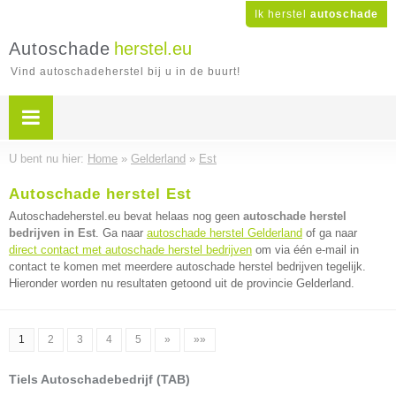
Ik herstel
autoschade
Autoschade
herstel.eu
Vind autoschadeherstel bij u in de buurt!
U bent nu hier:
Home
»
Gelderland
»
Est
Autoschade herstel Est
Autoschadeherstel.eu bevat helaas nog geen
autoschade herstel
bedrijven in Est
. Ga naar
autoschade herstel Gelderland
of ga naar
direct contact met autoschade herstel bedrijven
om via één e-mail in
contact te komen met meerdere autoschade herstel bedrijven tegelijk.
Hieronder worden nu resultaten getoond uit de provincie Gelderland.
1
2
3
4
5
»
»»
Tiels Autoschadebedrijf (TAB)