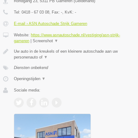
Rondgang 23
,
5311 PB
Gameren
(
Gelderland
)
Tel:
0418 - 67 03 08
, Fax:
-
, KvK:
-
E-mail › ASN Autoschade Strijk Gameren
Website:
https://www.asnautoschade.nl/vestiging/asn-strijk-
gameren
|
Screenshot
▼
Uw auto in de kreukels of een kleinere autoschade aan uw
personenauto of
▼
Diensten onbekend
Openingstijden
▼
Sociale media: