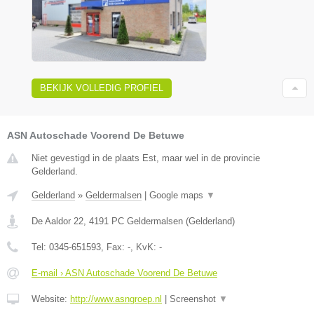
BEKIJK VOLLEDIG PROFIEL
ASN Autoschade Voorend De Betuwe
Niet gevestigd in de plaats Est, maar wel in de provincie
Gelderland.
Gelderland
»
Geldermalsen
|
Google maps
▼
De Aaldor 22
,
4191 PC
Geldermalsen
(
Gelderland
)
Tel:
0345-651593
, Fax:
-
, KvK:
-
E-mail › ASN Autoschade Voorend De Betuwe
Website:
http://www.asngroep.nl
|
Screenshot
▼