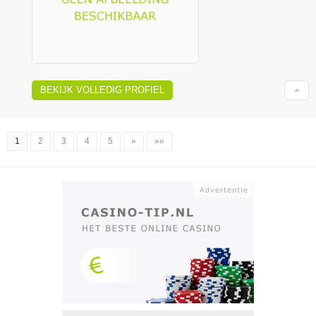
BEKIJK VOLLEDIG PROFIEL
1
2
3
4
5
»
»»