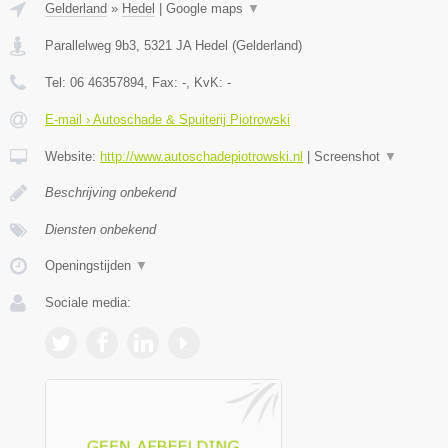
Gelderland
»
Hedel
|
Google maps
▼
Parallelweg 9b3
,
5321 JA
Hedel
(
Gelderland
)
Tel:
06 46357894
, Fax:
-
, KvK:
-
E-mail › Autoschade & Spuiterij Piotrowski
Website:
http://www.autoschadepiotrowski.nl
|
Screenshot
▼
Beschrijving onbekend
Diensten onbekend
Openingstijden
▼
Sociale media: