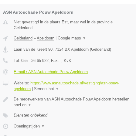
ASN Autoschade Pouw Apeldoorn
Niet gevestigd in de plaats Est, maar wel in de provincie
Gelderland.
Gelderland
»
Apeldoorn
|
Google maps
▼
Laan van de Kreeft 90
,
7324 BX
Apeldoorn
(
Gelderland
)
Tel:
055 - 36 65 922
, Fax:
-
, KvK:
-
E-mail › ASN Autoschade Pouw Apeldoorn
Website:
https://www.asnautoschade.nl/vestiging/asn-pouw-
apeldoorn
|
Screenshot
▼
De medewerkers van ASN Autoschade Pouw Apeldoorn herstellen
snel en
▼
Diensten onbekend
Openingstijden
▼