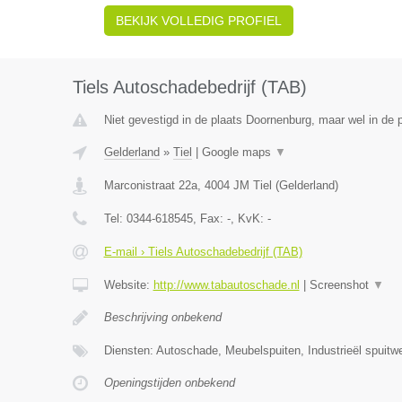
BEKIJK VOLLEDIG PROFIEL
Tiels Autoschadebedrijf (TAB)
Niet gevestigd in de plaats Doornenburg, maar wel in de p
Gelderland
»
Tiel
|
Google maps
▼
Marconistraat 22a
,
4004 JM
Tiel
(
Gelderland
)
Tel:
0344-618545
, Fax:
-
, KvK:
-
E-mail › Tiels Autoschadebedrijf (TAB)
Website:
http://www.tabautoschade.nl
|
Screenshot
▼
Beschrijving onbekend
Diensten: Autoschade, Meubelspuiten, Industrieël spuitw
Openingstijden onbekend