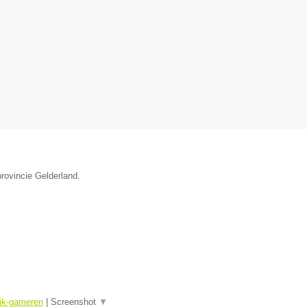
rovincie Gelderland.
ijk-gameren
|
Screenshot
▼