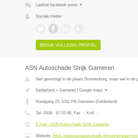
Laatste facebook posts
▼
Sociale media:
BEKIJK VOLLEDIG PROFIEL
ASN Autoschade Strijk Gameren
Niet gevestigd in de plaats Doornenburg, maar wel in de p
Gelderland
»
Gameren
|
Google maps
▼
Rondgang 23
,
5311 PB
Gameren
(
Gelderland
)
Tel:
0418 - 67 03 08
, Fax:
-
, KvK:
-
E-mail › ASN Autoschade Strijk Gameren
Website:
https://www.asnautoschade.nl/vestiging/asn-str