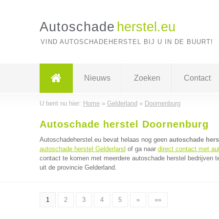
Autoschade
herstel.eu
VIND AUTOSCHADEHERSTEL BIJ U IN DE BUURT!
Nieuws
Zoeken
Contact
U bent nu hier:
Home
»
Gelderland
»
Doornenburg
Autoschade herstel Doornenburg
Autoschadeherstel.eu bevat helaas nog geen
autoschade hers
autoschade herstel Gelderland
of ga naar
direct contact met au
contact te komen met meerdere autoschade herstel bedrijven te
uit de provincie Gelderland.
1
2
3
4
5
»
»»