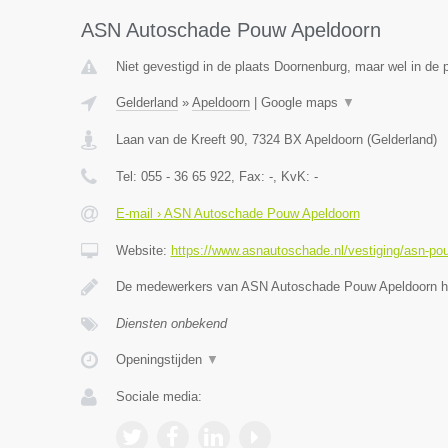
ASN Autoschade Pouw Apeldoorn
Niet gevestigd in de plaats Doornenburg, maar wel in de p
Gelderland
»
Apeldoorn
|
Google maps
▼
Laan van de Kreeft 90
,
7324 BX
Apeldoorn
(
Gelderland
)
Tel:
055 - 36 65 922
, Fax:
-
, KvK:
-
E-mail › ASN Autoschade Pouw Apeldoorn
Website:
https://www.asnautoschade.nl/vestiging/asn-po
De medewerkers van ASN Autoschade Pouw Apeldoorn he
Diensten onbekend
Openingstijden
▼
Sociale media: