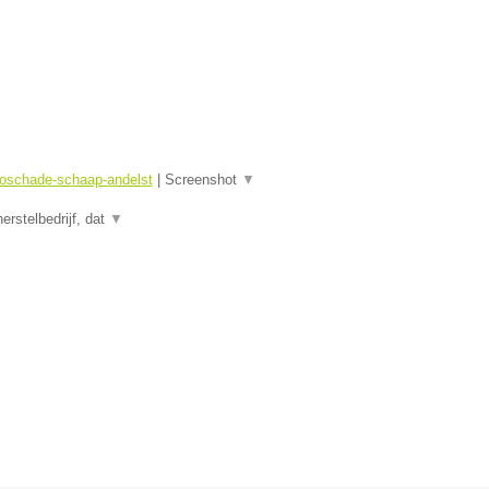
toschade-schaap-andelst
|
Screenshot
▼
rstelbedrijf, dat
▼