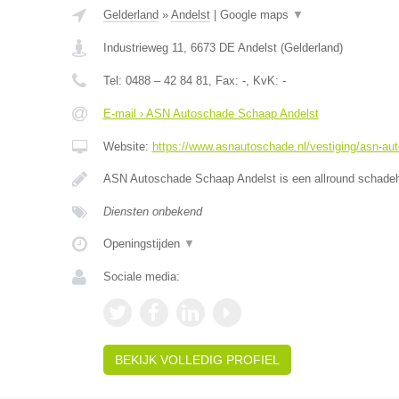
Gelderland
»
Andelst
|
Google maps
▼
Industrieweg 11
,
6673 DE
Andelst
(
Gelderland
)
Tel:
0488 – 42 84 81
, Fax:
-
, KvK:
-
E-mail › ASN Autoschade Schaap Andelst
Website:
https://www.asnautoschade.nl/vestiging/asn-au
ASN Autoschade Schaap Andelst is een allround schadehe
Diensten onbekend
Openingstijden
▼
Sociale media:
BEKIJK VOLLEDIG PROFIEL