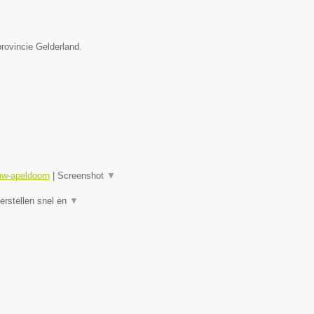
rovincie Gelderland.
uw-apeldoorn
|
Screenshot
▼
rstellen snel en
▼