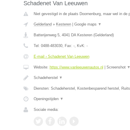
Schadenet Van Leeuwen
Niet gevestigd in de plaats Doornenburg, maar wel in de p
Gelderland
»
Kesteren
|
Google maps
▼
Batterijenweg 5
,
4041 DA
Kesteren
(
Gelderland
)
Tel:
0488-483030
, Fax:
-
, KvK:
-
E-mail › Schadenet Van Leeuwen
Website:
https://www.vanleeuwenautos.nl
|
Screenshot
Schadeherstel
▼
Diensten: Schadeherstel, Kostenbesparend herstel, Ruit
Openingstijden
▼
Sociale media: