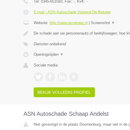
Tel:
0345-651593
, Fax:
-
, KvK:
-
E-mail › ASN Autoschade Voorend De Betuwe
Website:
http://www.asngroep.nl
|
Screenshot
▼
De schade aan uw personenauto of bedrijfswagen, hoe kle
Diensten onbekend
Openingstijden
▼
Sociale media:
BEKIJK VOLLEDIG PROFIEL
ASN Autoschade Schaap Andelst
Niet gevestigd in de plaats Doornenburg, maar wel in de p