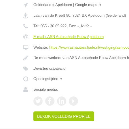
Gelderland
»
Apeldoorn
|
Google maps
▼
Laan van de Kreeft 90
,
7324 BX
Apeldoorn
(
Gelderland
)
Tel:
055 - 36 65 922
, Fax:
-
, KvK:
-
E-mail › ASN Autoschade Pouw Apeldoorn
Website:
https://www.asnautoschade.nl/vestiging/asn-po
De medewerkers van ASN Autoschade Pouw Apeldoorn he
Diensten onbekend
Openingstijden
▼
Sociale media:
BEKIJK VOLLEDIG PROFIEL