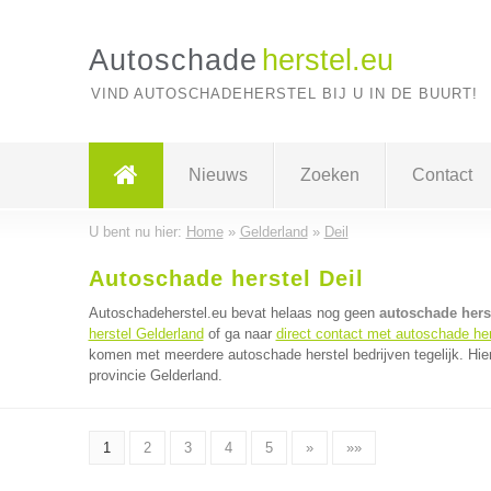
Autoschade
herstel.eu
VIND AUTOSCHADEHERSTEL BIJ U IN DE BUURT!
Nieuws
Zoeken
Contact
U bent nu hier:
Home
»
Gelderland
»
Deil
Autoschade herstel Deil
Autoschadeherstel.eu bevat helaas nog geen
autoschade herst
herstel Gelderland
of ga naar
direct contact met autoschade her
komen met meerdere autoschade herstel bedrijven tegelijk. Hie
provincie Gelderland.
1
2
3
4
5
»
»»