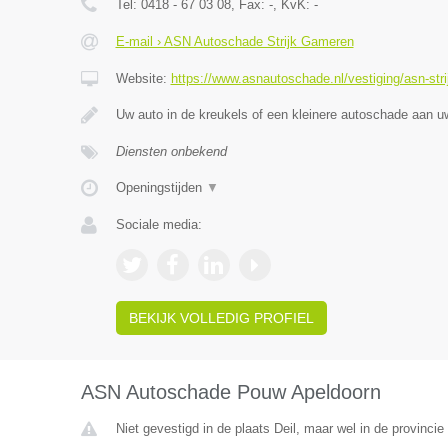
Tel:
0418 - 67 03 08
, Fax:
-
, KvK:
-
E-mail › ASN Autoschade Strijk Gameren
Website:
https://www.asnautoschade.nl/vestiging/asn-str
Uw auto in de kreukels of een kleinere autoschade aan 
Diensten onbekend
Openingstijden
▼
Sociale media:
BEKIJK VOLLEDIG PROFIEL
ASN Autoschade Pouw Apeldoorn
Niet gevestigd in de plaats Deil, maar wel in de provincie