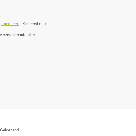
ijk-gameren
|
Screenshot
▼
uw personenauto of
▼
 Gelderland.