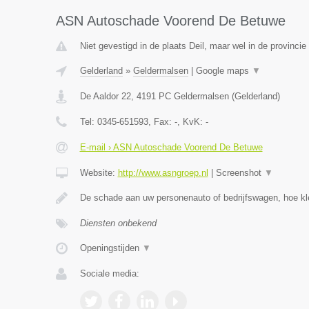
ASN Autoschade Voorend De Betuwe
Niet gevestigd in de plaats Deil, maar wel in de provincie
Gelderland
»
Geldermalsen
|
Google maps
▼
De Aaldor 22
,
4191 PC
Geldermalsen
(
Gelderland
)
Tel:
0345-651593
, Fax:
-
, KvK:
-
E-mail › ASN Autoschade Voorend De Betuwe
Website:
http://www.asngroep.nl
|
Screenshot
▼
De schade aan uw personenauto of bedrijfswagen, hoe kle
Diensten onbekend
Openingstijden
▼
Sociale media: