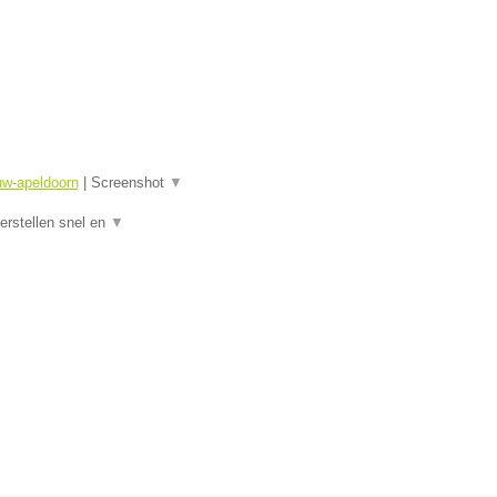
uw-apeldoorn
|
Screenshot
▼
rstellen snel en
▼