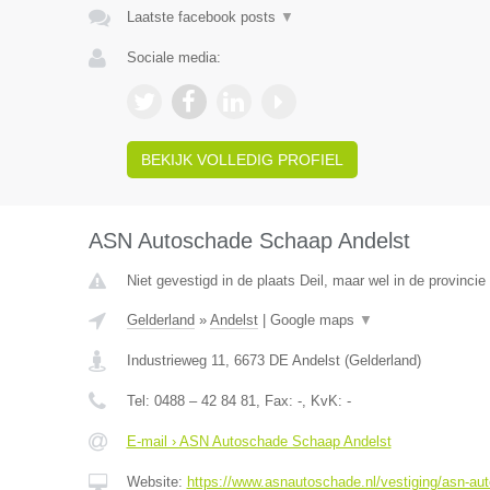
Laatste facebook posts
▼
Sociale media:
BEKIJK VOLLEDIG PROFIEL
ASN Autoschade Schaap Andelst
Niet gevestigd in de plaats Deil, maar wel in de provincie
Gelderland
»
Andelst
|
Google maps
▼
Industrieweg 11
,
6673 DE
Andelst
(
Gelderland
)
Tel:
0488 – 42 84 81
, Fax:
-
, KvK:
-
E-mail › ASN Autoschade Schaap Andelst
Website:
https://www.asnautoschade.nl/vestiging/asn-au