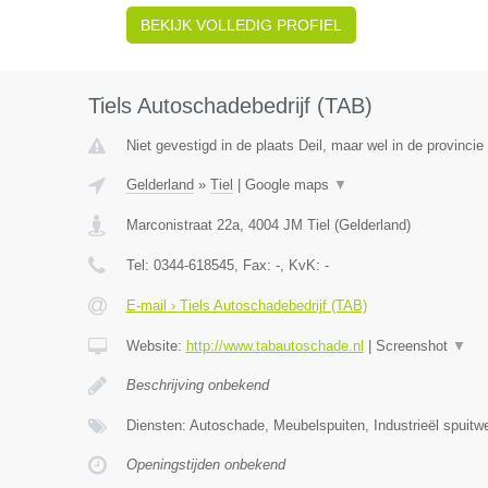
BEKIJK VOLLEDIG PROFIEL
Tiels Autoschadebedrijf (TAB)
Niet gevestigd in de plaats Deil, maar wel in de provincie
Gelderland
»
Tiel
|
Google maps
▼
Marconistraat 22a
,
4004 JM
Tiel
(
Gelderland
)
Tel:
0344-618545
, Fax:
-
, KvK:
-
E-mail › Tiels Autoschadebedrijf (TAB)
Website:
http://www.tabautoschade.nl
|
Screenshot
▼
Beschrijving onbekend
Diensten: Autoschade, Meubelspuiten, Industrieël spuitw
Openingstijden onbekend