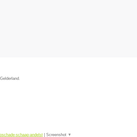
 Gelderland.
toschade-schaap-andelst
|
Screenshot
▼