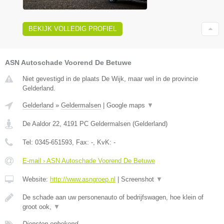
BEKIJK VOLLEDIG PROFIEL
ASN Autoschade Voorend De Betuwe
Niet gevestigd in de plaats De Wijk, maar wel in de provincie
Gelderland.
Gelderland
»
Geldermalsen
|
Google maps
▼
De Aaldor 22
,
4191 PC
Geldermalsen
(
Gelderland
)
Tel:
0345-651593
, Fax:
-
, KvK:
-
E-mail › ASN Autoschade Voorend De Betuwe
Website:
http://www.asngroep.nl
|
Screenshot
▼
De schade aan uw personenauto of bedrijfswagen, hoe klein of
groot ook,
▼
Diensten onbekend