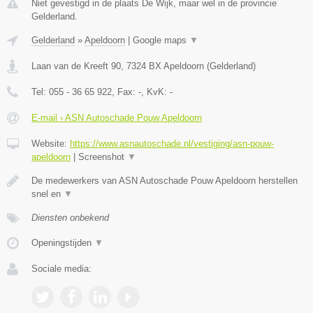
Niet gevestigd in de plaats De Wijk, maar wel in de provincie
Gelderland.
Gelderland
»
Apeldoorn
|
Google maps
▼
Laan van de Kreeft 90
,
7324 BX
Apeldoorn
(
Gelderland
)
Tel:
055 - 36 65 922
, Fax:
-
, KvK:
-
E-mail › ASN Autoschade Pouw Apeldoorn
Website:
https://www.asnautoschade.nl/vestiging/asn-pouw-
apeldoorn
|
Screenshot
▼
De medewerkers van ASN Autoschade Pouw Apeldoorn herstellen
snel en
▼
Diensten onbekend
Openingstijden
▼
Sociale media: