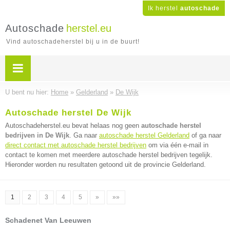
Ik herstel
autoschade
Autoschade
herstel.eu
Vind autoschadeherstel bij u in de buurt!
U bent nu hier:
Home
»
Gelderland
»
De Wijk
Autoschade herstel De Wijk
Autoschadeherstel.eu bevat helaas nog geen
autoschade herstel
bedrijven in De Wijk
. Ga naar
autoschade herstel Gelderland
of ga naar
direct contact met autoschade herstel bedrijven
om via één e-mail in
contact te komen met meerdere autoschade herstel bedrijven tegelijk.
Hieronder worden nu resultaten getoond uit de provincie Gelderland.
1
2
3
4
5
»
»»
Schadenet Van Leeuwen