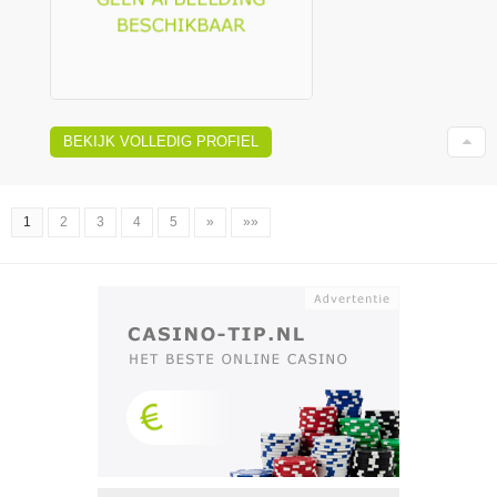
BEKIJK VOLLEDIG PROFIEL
1
2
3
4
5
»
»»