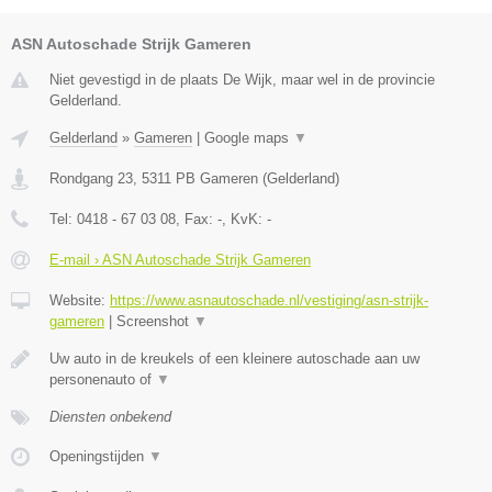
ASN Autoschade Strijk Gameren
Niet gevestigd in de plaats De Wijk, maar wel in de provincie
Gelderland.
Gelderland
»
Gameren
|
Google maps
▼
Rondgang 23
,
5311 PB
Gameren
(
Gelderland
)
Tel:
0418 - 67 03 08
, Fax:
-
, KvK:
-
E-mail › ASN Autoschade Strijk Gameren
Website:
https://www.asnautoschade.nl/vestiging/asn-strijk-
gameren
|
Screenshot
▼
Uw auto in de kreukels of een kleinere autoschade aan uw
personenauto of
▼
Diensten onbekend
Openingstijden
▼