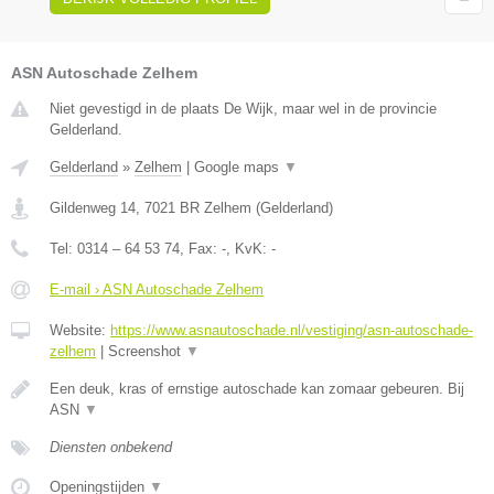
ASN Autoschade Zelhem
Niet gevestigd in de plaats De Wijk, maar wel in de provincie
Gelderland.
Gelderland
»
Zelhem
|
Google maps
▼
Gildenweg 14
,
7021 BR
Zelhem
(
Gelderland
)
Tel:
0314 – 64 53 74
, Fax:
-
, KvK:
-
E-mail › ASN Autoschade Zelhem
Website:
https://www.asnautoschade.nl/vestiging/asn-autoschade-
zelhem
|
Screenshot
▼
Een deuk, kras of ernstige autoschade kan zomaar gebeuren. Bij
ASN
▼
Diensten onbekend
Openingstijden
▼