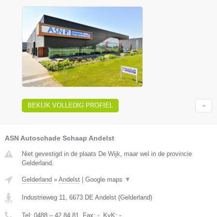
BEKIJK VOLLEDIG PROFIEL
ASN Autoschade Schaap Andelst
Niet gevestigd in de plaats De Wijk, maar wel in de provincie
Gelderland.
Gelderland
»
Andelst
|
Google maps
▼
Industrieweg 11
,
6673 DE
Andelst
(
Gelderland
)
Tel:
0488 – 42 84 81
, Fax:
-
, KvK:
-