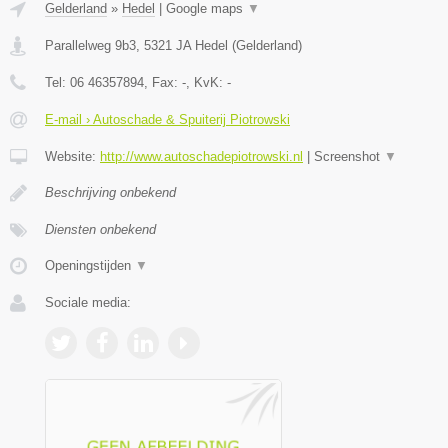
Gelderland
»
Hedel
|
Google maps
▼
Parallelweg 9b3
,
5321 JA
Hedel
(
Gelderland
)
Tel:
06 46357894
, Fax:
-
, KvK:
-
E-mail › Autoschade & Spuiterij Piotrowski
Website:
http://www.autoschadepiotrowski.nl
|
Screenshot
▼
Beschrijving onbekend
Diensten onbekend
Openingstijden
▼
Sociale media: