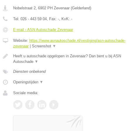
Nobelstraat 2
,
6902 PH
Zevenaar
(
Gelderland
)
Tel:
026 - 443 59 04
, Fax:
-
, KvK:
-
E-mail › ASN Autoschade Zevenaar
Website:
https://www.asnautoschade.nl/vestiging/asn-autoschade-
zevenaar
|
Screenshot
▼
Heeft u autoschade opgelopen in Zevenaar? Dan bent u bij ASN
Autoschade
▼
Diensten onbekend
Openingstijden
▼
Sociale media: