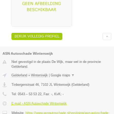
BEKIJK VOLLEDIG PROFIEL
ASN Autoschade Winterswijk
Niet gevestigd in de plaats De Wijk, maar wel in de provincie
Gelderland.
Gelderland
»
Winterswijk
|
Google maps
▼
Tinbergenstraat 46
,
7102 JL
Winterswijk
(
Gelderland
)
Tel:
0543 – 53 53 22
, Fax:
-
, KvK:
-
E-mail › ASN Autoschade Winterswijk
Website:
https://www.asnautoschade.nl/vestiging/asn-autoschade-