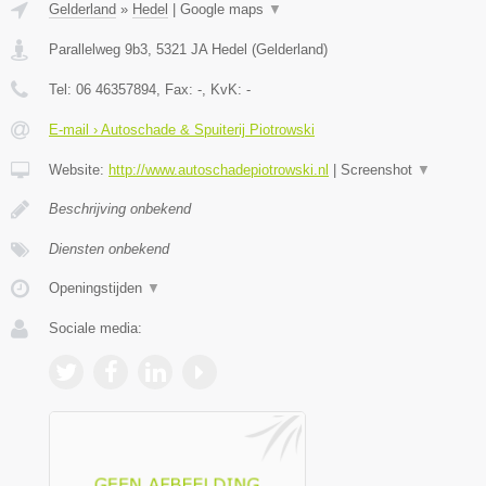
Gelderland
»
Hedel
|
Google maps
▼
Parallelweg 9b3
,
5321 JA
Hedel
(
Gelderland
)
Tel:
06 46357894
, Fax:
-
, KvK:
-
E-mail › Autoschade & Spuiterij Piotrowski
Website:
http://www.autoschadepiotrowski.nl
|
Screenshot
▼
Beschrijving onbekend
Diensten onbekend
Openingstijden
▼
Sociale media: