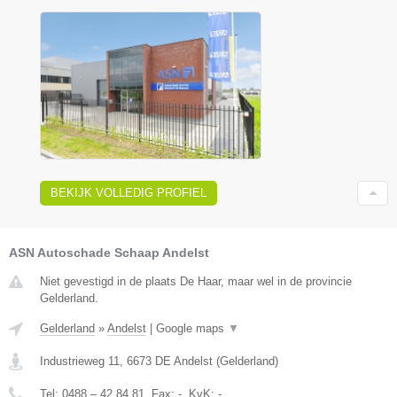
BEKIJK VOLLEDIG PROFIEL
ASN Autoschade Schaap Andelst
Niet gevestigd in de plaats De Haar, maar wel in de provincie
Gelderland.
Gelderland
»
Andelst
|
Google maps
▼
Industrieweg 11
,
6673 DE
Andelst
(
Gelderland
)
Tel:
0488 – 42 84 81
, Fax:
-
, KvK:
-