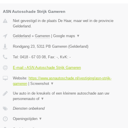
ASN Autoschade Strijk Gameren
Niet gevestigd in de plaats De Haar, maar wel in de provincie
Gelderland.
Gelderland
»
Gameren
|
Google maps
▼
Rondgang 23
,
5311 PB
Gameren
(
Gelderland
)
Tel:
0418 - 67 03 08
, Fax:
-
, KvK:
-
E-mail › ASN Autoschade Strijk Gameren
Website:
https://www.asnautoschade.nl/vestiging/asn-strijk-
gameren
|
Screenshot
▼
Uw auto in de kreukels of een kleinere autoschade aan uw
personenauto of
▼
Diensten onbekend
Openingstijden
▼