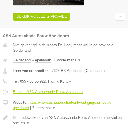
BEKIJK VOLLEDIG PROFIEL
ASN Autoschade Pouw Apeldoorn
Niet gevestigd in de plaats De Haar, maar wel in de provincie
Gelderland.
Gelderland
»
Apeldoorn
|
Google maps
▼
Laan van de Kreeft 90
,
7324 BX
Apeldoorn
(
Gelderland
)
Tel:
055 - 36 65 922
, Fax:
-
, KvK:
-
E-mail › ASN Autoschade Pouw Apeldoorn
Website:
https://www.asnautoschade.nl/vestiging/asn-pouw-
apeldoorn
|
Screenshot
▼
De medewerkers van ASN Autoschade Pouw Apeldoorn herstellen
snel en
▼