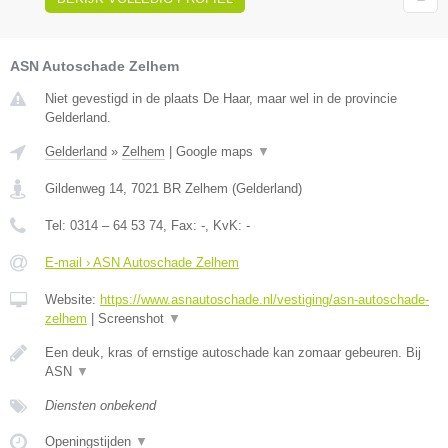
ASN Autoschade Zelhem
Niet gevestigd in de plaats De Haar, maar wel in de provincie
Gelderland.
Gelderland
»
Zelhem
|
Google maps
▼
Gildenweg 14
,
7021 BR
Zelhem
(
Gelderland
)
Tel:
0314 – 64 53 74
, Fax:
-
, KvK:
-
E-mail › ASN Autoschade Zelhem
Website:
https://www.asnautoschade.nl/vestiging/asn-autoschade-
zelhem
|
Screenshot
▼
Een deuk, kras of ernstige autoschade kan zomaar gebeuren. Bij
ASN
▼
Diensten onbekend
Openingstijden
▼