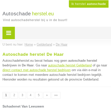
Ik herstel
autoschade
Autoschade
herstel.eu
Vind autoschadeherstel bij u in de buurt!
U bent nu hier:
Home
»
Gelderland
»
De Haar
Autoschade herstel De Haar
Autoschadeherstel.eu bevat helaas nog geen
autoschade herstel
bedrijven in De Haar
. Ga naar
autoschade herstel Gelderland
of ga naar
direct contact met autoschade herstel bedrijven
om via één e-mail in
contact te komen met meerdere autoschade herstel bedrijven tegelijk.
Hieronder worden nu resultaten getoond uit de provincie Gelderland.
1
2
3
4
5
»
»»
Schadenet Van Leeuwen