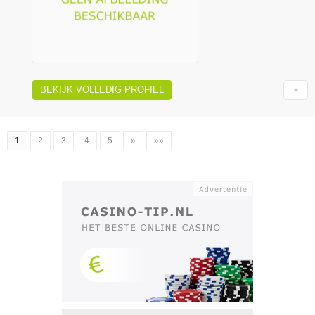
BEKIJK VOLLEDIG PROFIEL
1
2
3
4
5
»
»»