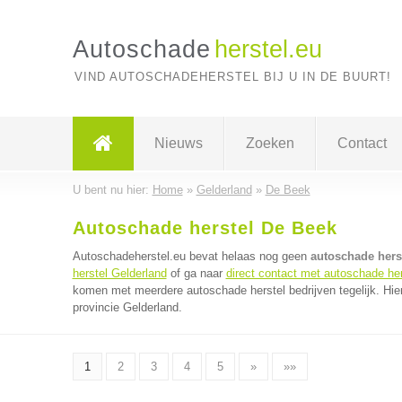
Autoschade
herstel.eu
VIND AUTOSCHADEHERSTEL BIJ U IN DE BUURT!
Nieuws
Zoeken
Contact
U bent nu hier:
Home
»
Gelderland
»
De Beek
Autoschade herstel De Beek
Autoschadeherstel.eu bevat helaas nog geen
autoschade herst
herstel Gelderland
of ga naar
direct contact met autoschade her
komen met meerdere autoschade herstel bedrijven tegelijk. Hie
provincie Gelderland.
1
2
3
4
5
»
»»