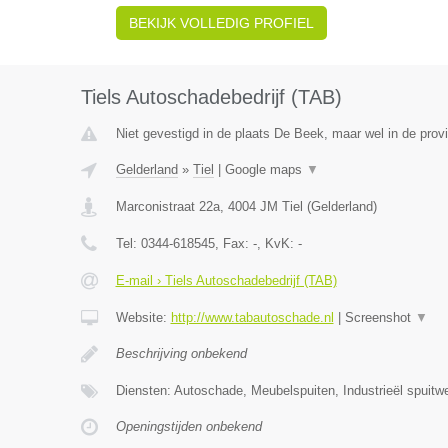
BEKIJK VOLLEDIG PROFIEL
Tiels Autoschadebedrijf (TAB)
Niet gevestigd in de plaats De Beek, maar wel in de prov
Gelderland
»
Tiel
|
Google maps
▼
Marconistraat 22a
,
4004 JM
Tiel
(
Gelderland
)
Tel:
0344-618545
, Fax:
-
, KvK:
-
E-mail › Tiels Autoschadebedrijf (TAB)
Website:
http://www.tabautoschade.nl
|
Screenshot
▼
Beschrijving onbekend
Diensten: Autoschade, Meubelspuiten, Industrieël spuitw
Openingstijden onbekend