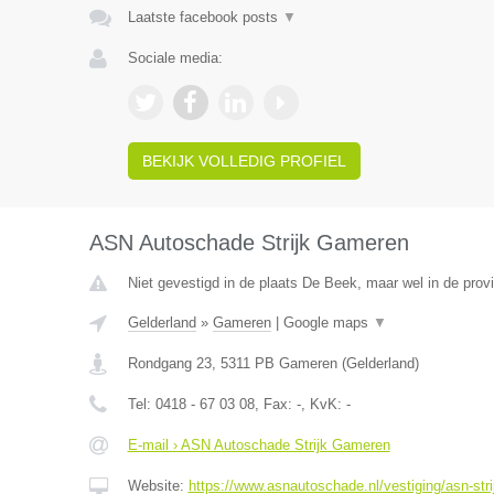
Laatste facebook posts
▼
Sociale media:
BEKIJK VOLLEDIG PROFIEL
ASN Autoschade Strijk Gameren
Niet gevestigd in de plaats De Beek, maar wel in de prov
Gelderland
»
Gameren
|
Google maps
▼
Rondgang 23
,
5311 PB
Gameren
(
Gelderland
)
Tel:
0418 - 67 03 08
, Fax:
-
, KvK:
-
E-mail › ASN Autoschade Strijk Gameren
Website:
https://www.asnautoschade.nl/vestiging/asn-str