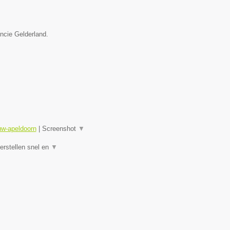
incie Gelderland.
uw-apeldoorn
|
Screenshot
▼
rstellen snel en
▼