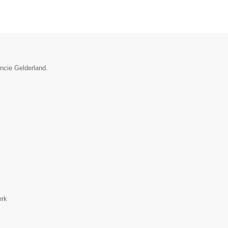
incie Gelderland.
erk