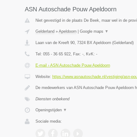
ASN Autoschade Pouw Apeldoorn
Niet gevestigd in de plaats De Beek, maar wel in de prov
Gelderland
»
Apeldoorn
|
Google maps
▼
Laan van de Kreeft 90
,
7324 BX
Apeldoorn
(
Gelderland
)
Tel:
055 - 36 65 922
, Fax:
-
, KvK:
-
E-mail › ASN Autoschade Pouw Apeldoorn
Website:
https://www.asnautoschade.nl/vestiging/asn-po
De medewerkers van ASN Autoschade Pouw Apeldoorn he
Diensten onbekend
Openingstijden
▼
Sociale media: