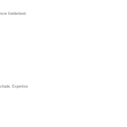
incie Gelderland.
▼
schade, Expertise