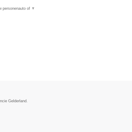
uw personenauto of
▼
incie Gelderland.