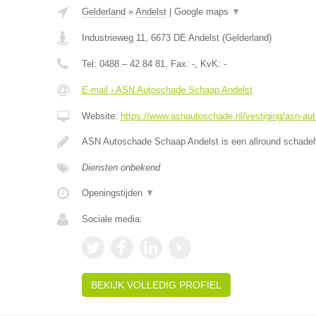
Gelderland
»
Andelst
|
Google maps
▼
Industrieweg 11
,
6673 DE
Andelst
(
Gelderland
)
Tel:
0488 – 42 84 81
, Fax:
-
, KvK:
-
E-mail › ASN Autoschade Schaap Andelst
Website:
https://www.asnautoschade.nl/vestiging/asn-au
ASN Autoschade Schaap Andelst is een allround schadehe
Diensten onbekend
Openingstijden
▼
Sociale media:
BEKIJK VOLLEDIG PROFIEL