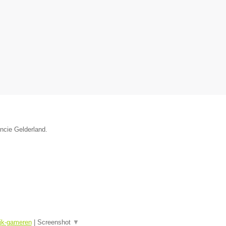
incie Gelderland.
ijk-gameren
|
Screenshot
▼