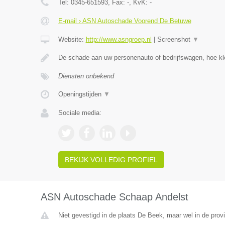
Tel:
0345-651593
, Fax:
-
, KvK:
-
E-mail › ASN Autoschade Voorend De Betuwe
Website:
http://www.asngroep.nl
|
Screenshot
▼
De schade aan uw personenauto of bedrijfswagen, hoe kle
Diensten onbekend
Openingstijden
▼
Sociale media:
BEKIJK VOLLEDIG PROFIEL
ASN Autoschade Schaap Andelst
Niet gevestigd in de plaats De Beek, maar wel in de prov