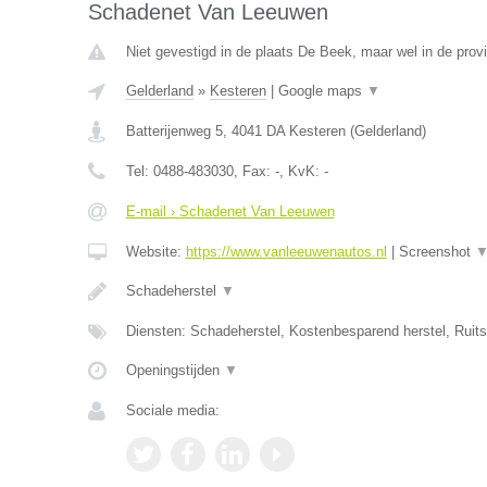
Schadenet Van Leeuwen
Niet gevestigd in de plaats De Beek, maar wel in de prov
Gelderland
»
Kesteren
|
Google maps
▼
Batterijenweg 5
,
4041 DA
Kesteren
(
Gelderland
)
Tel:
0488-483030
, Fax:
-
, KvK:
-
E-mail › Schadenet Van Leeuwen
Website:
https://www.vanleeuwenautos.nl
|
Screenshot
Schadeherstel
▼
Diensten: Schadeherstel, Kostenbesparend herstel, Ruit
Openingstijden
▼
Sociale media: