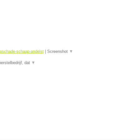
toschade-schaap-andelst
|
Screenshot
▼
rstelbedrijf, dat
▼