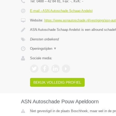
Tel:
0488 – 42 84 81
, Fax:
-
, KvK:
-
E-mail › ASN Autoschade Schaap Andelst
Website:
https://www.asnautoschade.nl/vestiging/asn-au
ASN Autoschade Schaap Andelst is een allround schadehe
Diensten onbekend
Openingstijden
▼
Sociale media:
BEKIJK VOLLEDIG PROFIEL
ASN Autoschade Pouw Apeldoorn
Niet gevestigd in de plaats Boschhoek, maar wel in de pr