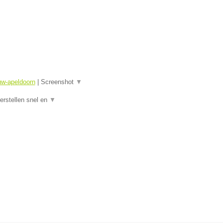
uw-apeldoorn
|
Screenshot
▼
rstellen snel en
▼