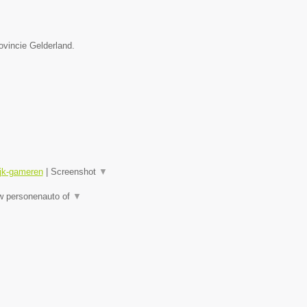
ovincie Gelderland.
ijk-gameren
|
Screenshot
▼
uw personenauto of
▼