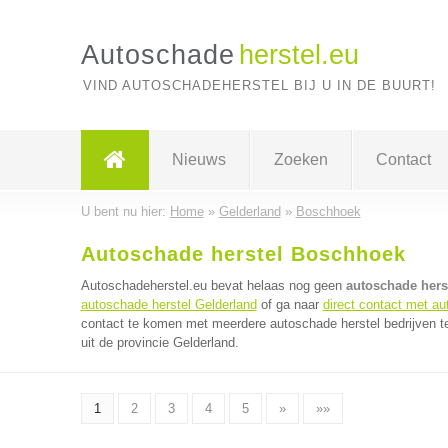
Autoschade
herstel.eu
VIND AUTOSCHADEHERSTEL BIJ U IN DE BUURT!
Nieuws
Zoeken
Contact
U bent nu hier:
Home
»
Gelderland
»
Boschhoek
Autoschade herstel Boschhoek
Autoschadeherstel.eu bevat helaas nog geen
autoschade hers
autoschade herstel Gelderland
of ga naar
direct contact met au
contact te komen met meerdere autoschade herstel bedrijven te
uit de provincie Gelderland.
1
2
3
4
5
»
»»