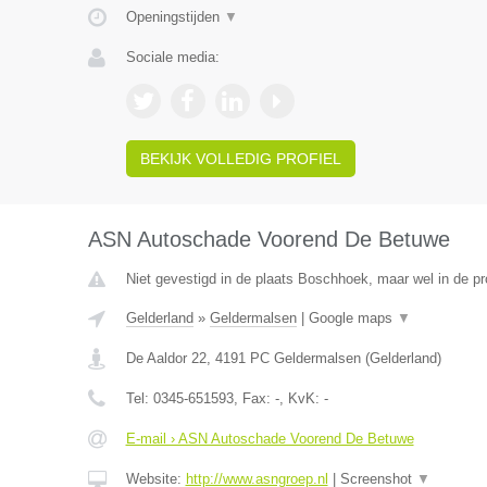
Openingstijden
▼
Sociale media:
BEKIJK VOLLEDIG PROFIEL
ASN Autoschade Voorend De Betuwe
Niet gevestigd in de plaats Boschhoek, maar wel in de pr
Gelderland
»
Geldermalsen
|
Google maps
▼
De Aaldor 22
,
4191 PC
Geldermalsen
(
Gelderland
)
Tel:
0345-651593
, Fax:
-
, KvK:
-
E-mail › ASN Autoschade Voorend De Betuwe
Website:
http://www.asngroep.nl
|
Screenshot
▼