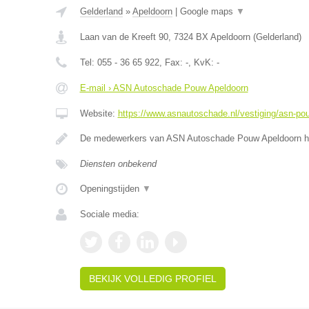
Gelderland
»
Apeldoorn
|
Google maps
▼
Laan van de Kreeft 90
,
7324 BX
Apeldoorn
(
Gelderland
)
Tel:
055 - 36 65 922
, Fax:
-
, KvK:
-
E-mail › ASN Autoschade Pouw Apeldoorn
Website:
https://www.asnautoschade.nl/vestiging/asn-po
De medewerkers van ASN Autoschade Pouw Apeldoorn he
Diensten onbekend
Openingstijden
▼
Sociale media:
BEKIJK VOLLEDIG PROFIEL