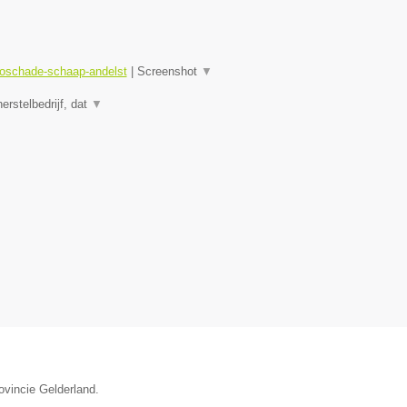
toschade-schaap-andelst
|
Screenshot
▼
rstelbedrijf, dat
▼
ovincie Gelderland.