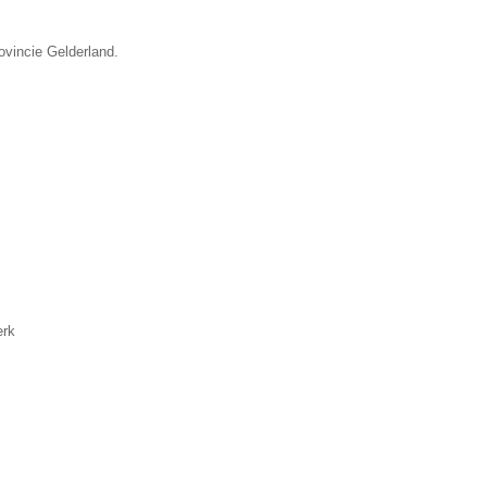
ovincie Gelderland.
erk