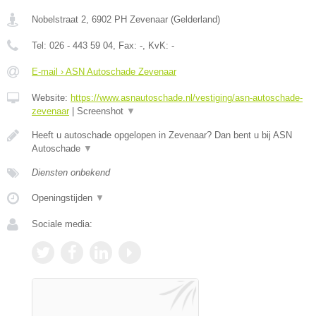
Nobelstraat 2
,
6902 PH
Zevenaar
(
Gelderland
)
Tel:
026 - 443 59 04
, Fax:
-
, KvK:
-
E-mail › ASN Autoschade Zevenaar
Website:
https://www.asnautoschade.nl/vestiging/asn-autoschade-
zevenaar
|
Screenshot
▼
Heeft u autoschade opgelopen in Zevenaar? Dan bent u bij ASN
Autoschade
▼
Diensten onbekend
Openingstijden
▼
Sociale media: