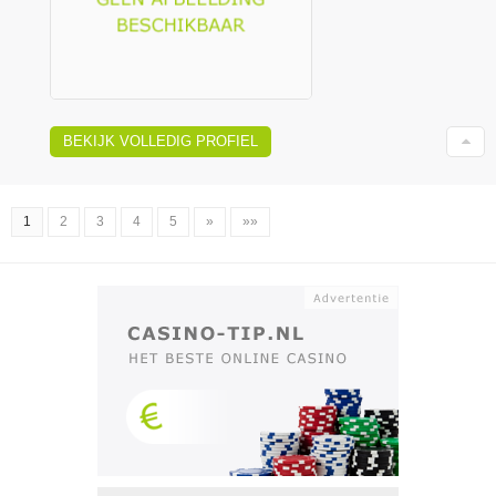
BEKIJK VOLLEDIG PROFIEL
1
2
3
4
5
»
»»