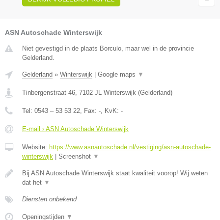
ASN Autoschade Winterswijk
Niet gevestigd in de plaats Borculo, maar wel in de provincie
Gelderland.
Gelderland
»
Winterswijk
|
Google maps
▼
Tinbergenstraat 46
,
7102 JL
Winterswijk
(
Gelderland
)
Tel:
0543 – 53 53 22
, Fax:
-
, KvK:
-
E-mail › ASN Autoschade Winterswijk
Website:
https://www.asnautoschade.nl/vestiging/asn-autoschade-
winterswijk
|
Screenshot
▼
Bij ASN Autoschade Winterswijk staat kwaliteit voorop! Wij weten
dat het
▼
Diensten onbekend
Openingstijden
▼