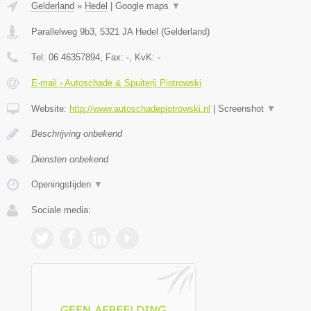
Gelderland
»
Hedel
|
Google maps
▼
Parallelweg 9b3
,
5321 JA
Hedel
(
Gelderland
)
Tel:
06 46357894
, Fax:
-
, KvK:
-
E-mail › Autoschade & Spuiterij Piotrowski
Website:
http://www.autoschadepiotrowski.nl
|
Screenshot
▼
Beschrijving onbekend
Diensten onbekend
Openingstijden
▼
Sociale media: