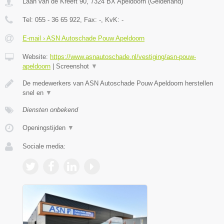
Laan van de Kreeft 90
,
7324 BX
Apeldoorn
(
Gelderland
)
Tel:
055 - 36 65 922
, Fax:
-
, KvK:
-
E-mail › ASN Autoschade Pouw Apeldoorn
Website:
https://www.asnautoschade.nl/vestiging/asn-pouw-
apeldoorn
|
Screenshot
▼
De medewerkers van ASN Autoschade Pouw Apeldoorn herstellen
snel en
▼
Diensten onbekend
Openingstijden
▼
Sociale media: