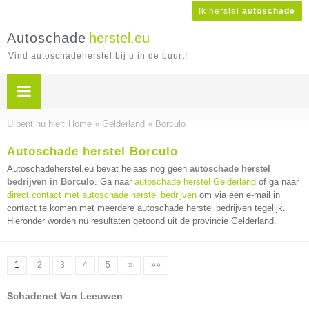
Ik herstel
autoschade
Autoschade
herstel.eu
Vind autoschadeherstel bij u in de buurt!
U bent nu hier:
Home
»
Gelderland
»
Borculo
Autoschade herstel Borculo
Autoschadeherstel.eu bevat helaas nog geen
autoschade herstel
bedrijven in Borculo
. Ga naar
autoschade herstel Gelderland
of ga naar
direct contact met autoschade herstel bedrijven
om via één e-mail in
contact te komen met meerdere autoschade herstel bedrijven tegelijk.
Hieronder worden nu resultaten getoond uit de provincie Gelderland.
1
2
3
4
5
»
»»
Schadenet Van Leeuwen