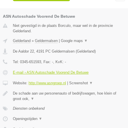
ASN Autoschade Voorend De Betuwe
Niet gevestigd in de plaats Borculo, maar wel in de provincie
Gelderland.
Gelderland
»
Geldermalsen
|
Google maps
▼
De Aaldor 22
,
4191 PC
Geldermalsen
(
Gelderland
)
Tel:
0345-651593
, Fax:
-
, KvK:
-
E-mail › ASN Autoschade Voorend De Betuwe
Website:
http://www.asngroep.nl
|
Screenshot
▼
De schade aan uw personenauto of bedrijfswagen, hoe klein of
groot ook,
▼
Diensten onbekend
Openingstijden
▼