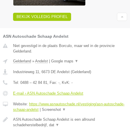
BEKIJK VOLLEDIG PROFIEL
ASN Autoschade Schaap Andelst
Niet gevestigd in de plaats Borculo, maar wel in de provincie
Gelderland.
Gelderland
»
Andelst
|
Google maps
▼
Industrieweg 11
,
6673 DE
Andelst
(
Gelderland
)
Tel:
0488 – 42 84 81
, Fax:
-
, KvK:
-
E-mail › ASN Autoschade Schaap Andelst
Website:
https://www.asnautoschade.nl/vestiging/asn-autoschade-
schaap-andelst
|
Screenshot
▼
ASN Autoschade Schaap Andelst is een allround
schadeherstelbedrijf, dat
▼