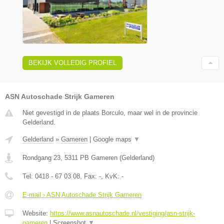
BEKIJK VOLLEDIG PROFIEL
ASN Autoschade Strijk Gameren
Niet gevestigd in de plaats Borculo, maar wel in de provincie
Gelderland.
Gelderland
»
Gameren
|
Google maps
▼
Rondgang 23
,
5311 PB
Gameren
(
Gelderland
)
Tel:
0418 - 67 03 08
, Fax:
-
, KvK:
-
E-mail › ASN Autoschade Strijk Gameren
Website:
https://www.asnautoschade.nl/vestiging/asn-strijk-
gameren
|
Screenshot
▼