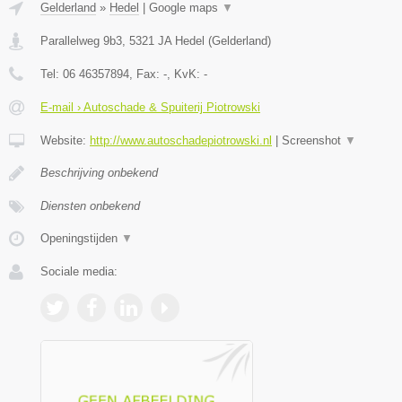
Gelderland
»
Hedel
|
Google maps
▼
Parallelweg 9b3
,
5321 JA
Hedel
(
Gelderland
)
Tel:
06 46357894
, Fax:
-
, KvK:
-
E-mail › Autoschade & Spuiterij Piotrowski
Website:
http://www.autoschadepiotrowski.nl
|
Screenshot
▼
Beschrijving onbekend
Diensten onbekend
Openingstijden
▼
Sociale media: