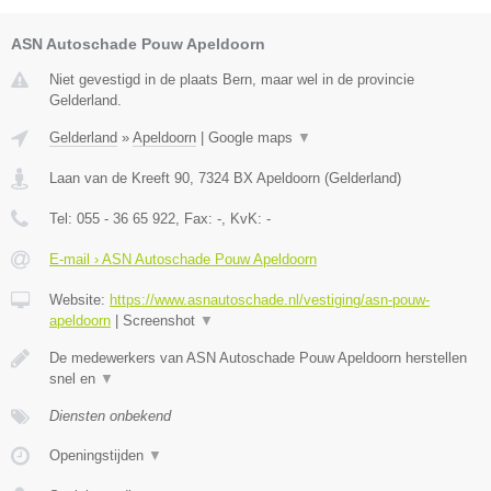
ASN Autoschade Pouw Apeldoorn
Niet gevestigd in de plaats Bern, maar wel in de provincie
Gelderland.
Gelderland
»
Apeldoorn
|
Google maps
▼
Laan van de Kreeft 90
,
7324 BX
Apeldoorn
(
Gelderland
)
Tel:
055 - 36 65 922
, Fax:
-
, KvK:
-
E-mail › ASN Autoschade Pouw Apeldoorn
Website:
https://www.asnautoschade.nl/vestiging/asn-pouw-
apeldoorn
|
Screenshot
▼
De medewerkers van ASN Autoschade Pouw Apeldoorn herstellen
snel en
▼
Diensten onbekend
Openingstijden
▼