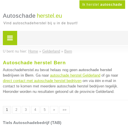
Ik herstel
autoschade
Autoschade
herstel.eu
Vind autoschadeherstel bij u in de buurt!
U bent nu hier:
Home
»
Gelderland
»
Bern
Autoschade herstel Bern
Autoschadeherstel.eu bevat helaas nog geen
autoschade herstel
bedrijven in Bern
. Ga naar
autoschade herstel Gelderland
of ga naar
direct contact met autoschade herstel bedrijven
om via één e-mail in
contact te komen met meerdere autoschade herstel bedrijven tegelijk.
Hieronder worden nu resultaten getoond uit de provincie Gelderland.
1
2
3
4
5
»
»»
Tiels Autoschadebedrijf (TAB)