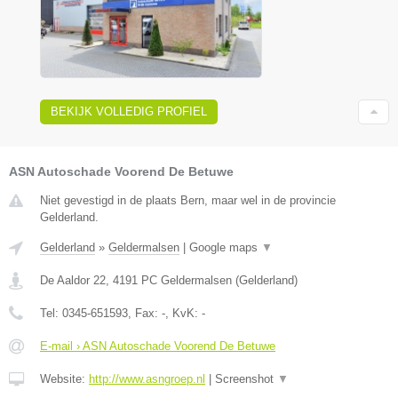
BEKIJK VOLLEDIG PROFIEL
ASN Autoschade Voorend De Betuwe
Niet gevestigd in de plaats Bern, maar wel in de provincie
Gelderland.
Gelderland
»
Geldermalsen
|
Google maps
▼
De Aaldor 22
,
4191 PC
Geldermalsen
(
Gelderland
)
Tel:
0345-651593
, Fax:
-
, KvK:
-
E-mail › ASN Autoschade Voorend De Betuwe
Website:
http://www.asngroep.nl
|
Screenshot
▼