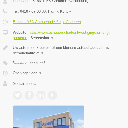
Rondgang 23
,
5311 PB
Gameren
(
Gelderland
)
Tel:
0418 - 67 03 08
, Fax:
-
, KvK:
-
E-mail › ASN Autoschade Strijk Gameren
Website:
https://www.asnautoschade.nl/vestiging/asn-strijk-
gameren
|
Screenshot
▼
Uw auto in de kreukels of een kleinere autoschade aan uw
personenauto of
▼
Diensten onbekend
Openingstijden
▼
Sociale media: