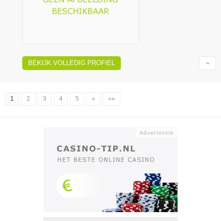
BEKIJK VOLLEDIG PROFIEL
1
2
3
4
5
»
»»