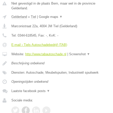
Niet gevestigd in de plaats Bern, maar wel in de provincie
Gelderland.
Gelderland
»
Tiel
|
Google maps
▼
Marconistraat 22a
,
4004 JM
Tiel
(
Gelderland
)
Tel:
0344-618545
, Fax:
-
, KvK:
-
E-mail › Tiels Autoschadebedrijf (TAB)
Website:
http://www.tabautoschade.nl
|
Screenshot
▼
Beschrijving onbekend
Diensten: Autoschade, Meubelspuiten, Industrieël spuitwerk
Openingstijden onbekend
Laatste facebook posts
▼
Sociale media: