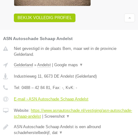
BEKIJK VOLLEDIG PROFIEL
ASN Autoschade Schaap Andelst
Niet gevestigd in de plaats Bern, maar wel in de provincie
Gelderland.
Gelderland
»
Andelst
|
Google maps
▼
Industrieweg 11
,
6673 DE
Andelst
(
Gelderland
)
Tel:
0488 – 42 84 81
, Fax:
-
, KvK:
-
E-mail › ASN Autoschade Schaap Andelst
Website:
https://www.asnautoschade.nl/vestiging/asn-autoschade-
schaap-andelst
|
Screenshot
▼
ASN Autoschade Schaap Andelst is een allround
schadeherstelbedrijf, dat
▼