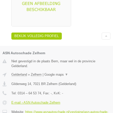
BEKIJK VOLLEDIG PROFIEL
ASN Autoschade Zelhem
Niet gevestigd in de plaats Bern, maar wel in de provincie
Gelderland.
Gelderland
»
Zelhem
|
Google maps
▼
Gildenweg 14
,
7021 BR
Zelhem
(
Gelderland
)
Tel:
0314 – 64 53 74
, Fax:
-
, KvK:
-
E-mail › ASN Autoschade Zelhem
Website:
https://www.asnautoschade.nl/vestiging/asn-autoschade-