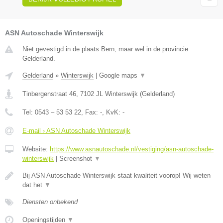
ASN Autoschade Winterswijk
Niet gevestigd in de plaats Bern, maar wel in de provincie
Gelderland.
Gelderland
»
Winterswijk
|
Google maps
▼
Tinbergenstraat 46
,
7102 JL
Winterswijk
(
Gelderland
)
Tel:
0543 – 53 53 22
, Fax:
-
, KvK:
-
E-mail › ASN Autoschade Winterswijk
Website:
https://www.asnautoschade.nl/vestiging/asn-autoschade-
winterswijk
|
Screenshot
▼
Bij ASN Autoschade Winterswijk staat kwaliteit voorop! Wij weten
dat het
▼
Diensten onbekend
Openingstijden
▼