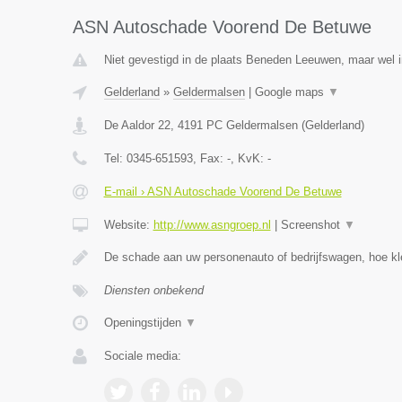
ASN Autoschade Voorend De Betuwe
Niet gevestigd in de plaats Beneden Leeuwen, maar wel i
Gelderland
»
Geldermalsen
|
Google maps
▼
De Aaldor 22
,
4191 PC
Geldermalsen
(
Gelderland
)
Tel:
0345-651593
, Fax:
-
, KvK:
-
E-mail › ASN Autoschade Voorend De Betuwe
Website:
http://www.asngroep.nl
|
Screenshot
▼
De schade aan uw personenauto of bedrijfswagen, hoe kle
Diensten onbekend
Openingstijden
▼
Sociale media: