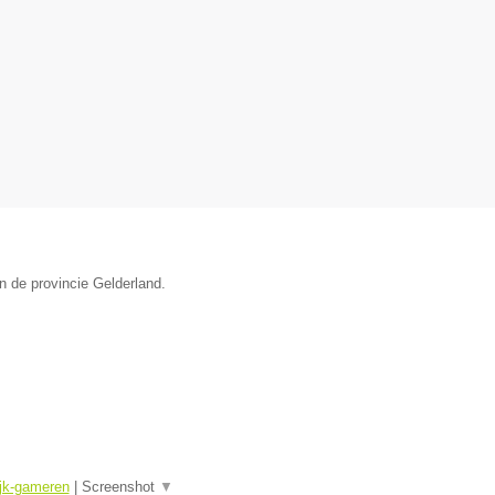
n de provincie Gelderland.
ijk-gameren
|
Screenshot
▼