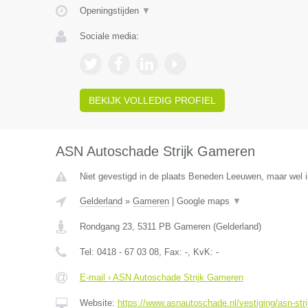
Openingstijden
▼
Sociale media:
BEKIJK VOLLEDIG PROFIEL
ASN Autoschade Strijk Gameren
Niet gevestigd in de plaats Beneden Leeuwen, maar wel i
Gelderland
»
Gameren
|
Google maps
▼
Rondgang 23
,
5311 PB
Gameren
(
Gelderland
)
Tel:
0418 - 67 03 08
, Fax:
-
, KvK:
-
E-mail › ASN Autoschade Strijk Gameren
Website:
https://www.asnautoschade.nl/vestiging/asn-str