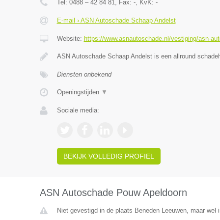
Tel:
0488 – 42 84 81
, Fax:
-
, KvK:
-
E-mail › ASN Autoschade Schaap Andelst
Website:
https://www.asnautoschade.nl/vestiging/asn-au
ASN Autoschade Schaap Andelst is een allround schadehe
Diensten onbekend
Openingstijden
▼
Sociale media:
BEKIJK VOLLEDIG PROFIEL
ASN Autoschade Pouw Apeldoorn
Niet gevestigd in de plaats Beneden Leeuwen, maar wel i