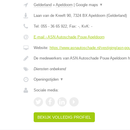
Gelderland
»
Apeldoorn
|
Google maps
▼
Laan van de Kreeft 90
,
7324 BX
Apeldoorn
(
Gelderland
)
Tel:
055 - 36 65 922
, Fax:
-
, KvK:
-
E-mail › ASN Autoschade Pouw Apeldoorn
Website:
https://www.asnautoschade.nl/vestiging/asn-po
De medewerkers van ASN Autoschade Pouw Apeldoorn he
Diensten onbekend
Openingstijden
▼
Sociale media:
BEKIJK VOLLEDIG PROFIEL