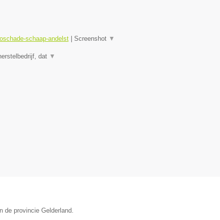
toschade-schaap-andelst
|
Screenshot
▼
rstelbedrijf, dat
▼
n de provincie Gelderland.