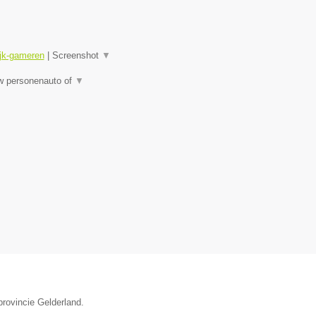
ijk-gameren
|
Screenshot
▼
uw personenauto of
▼
provincie Gelderland.