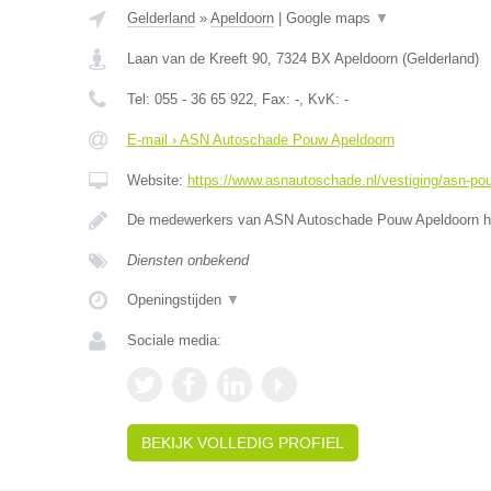
Gelderland
»
Apeldoorn
|
Google maps
▼
Laan van de Kreeft 90
,
7324 BX
Apeldoorn
(
Gelderland
)
Tel:
055 - 36 65 922
, Fax:
-
, KvK:
-
E-mail › ASN Autoschade Pouw Apeldoorn
Website:
https://www.asnautoschade.nl/vestiging/asn-po
De medewerkers van ASN Autoschade Pouw Apeldoorn he
Diensten onbekend
Openingstijden
▼
Sociale media:
BEKIJK VOLLEDIG PROFIEL