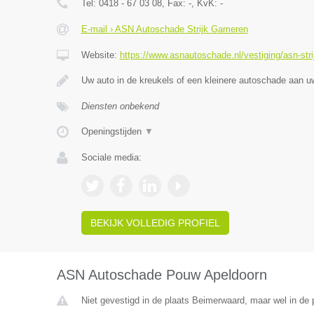
Tel:
0418 - 67 03 08
, Fax:
-
, KvK:
-
E-mail › ASN Autoschade Strijk Gameren
Website:
https://www.asnautoschade.nl/vestiging/asn-str
Uw auto in de kreukels of een kleinere autoschade aan 
Diensten onbekend
Openingstijden
▼
Sociale media:
BEKIJK VOLLEDIG PROFIEL
ASN Autoschade Pouw Apeldoorn
Niet gevestigd in de plaats Beimerwaard, maar wel in de 