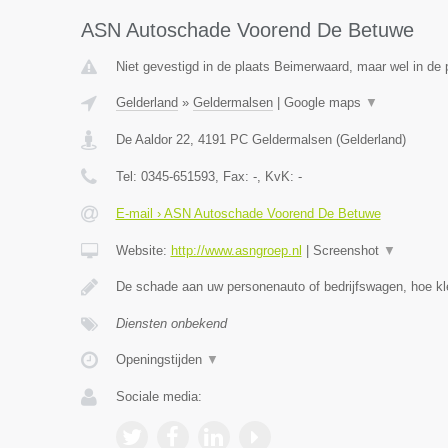
ASN Autoschade Voorend De Betuwe
Niet gevestigd in de plaats Beimerwaard, maar wel in de 
Gelderland
»
Geldermalsen
|
Google maps
▼
De Aaldor 22
,
4191 PC
Geldermalsen
(
Gelderland
)
Tel:
0345-651593
, Fax:
-
, KvK:
-
E-mail › ASN Autoschade Voorend De Betuwe
Website:
http://www.asngroep.nl
|
Screenshot
▼
De schade aan uw personenauto of bedrijfswagen, hoe kle
Diensten onbekend
Openingstijden
▼
Sociale media: