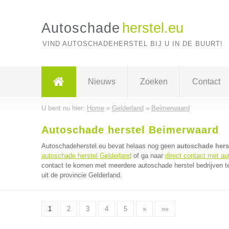
Autoschade
herstel.eu
VIND AUTOSCHADEHERSTEL BIJ U IN DE BUURT!
Nieuws
Zoeken
Contact
U bent nu hier:
Home
»
Gelderland
»
Beimerwaard
Autoschade herstel Beimerwaard
Autoschadeherstel.eu bevat helaas nog geen
autoschade hers
autoschade herstel Gelderland
of ga naar
direct contact met au
contact te komen met meerdere autoschade herstel bedrijven te
uit de provincie Gelderland.
1
2
3
4
5
»
»»