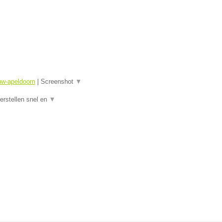
uw-apeldoorn
|
Screenshot
▼
rstellen snel en
▼