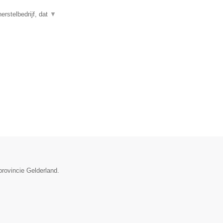
rstelbedrijf, dat
▼
provincie Gelderland.