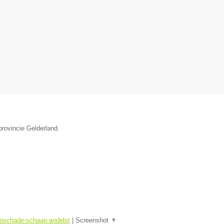
provincie Gelderland.
toschade-schaap-andelst
|
Screenshot
▼