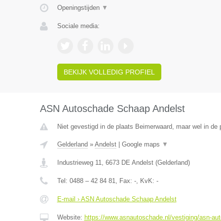
Openingstijden
▼
Sociale media:
BEKIJK VOLLEDIG PROFIEL
ASN Autoschade Schaap Andelst
Niet gevestigd in de plaats Beimerwaard, maar wel in de 
Gelderland
»
Andelst
|
Google maps
▼
Industrieweg 11
,
6673 DE
Andelst
(
Gelderland
)
Tel:
0488 – 42 84 81
, Fax:
-
, KvK:
-
E-mail › ASN Autoschade Schaap Andelst
Website:
https://www.asnautoschade.nl/vestiging/asn-au