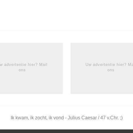
w advertentie hier? Mail
Uw advertentie hier? Ma
ons
ons
Ik kwam, ik zocht, ik vond - Julius Caesar / 47 v.Chr. ;)