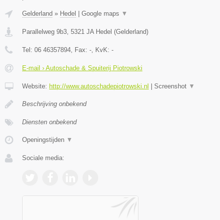
Gelderland
»
Hedel
|
Google maps
▼
Parallelweg 9b3
,
5321 JA
Hedel
(
Gelderland
)
Tel:
06 46357894
, Fax:
-
, KvK:
-
E-mail › Autoschade & Spuiterij Piotrowski
Website:
http://www.autoschadepiotrowski.nl
|
Screenshot
▼
Beschrijving onbekend
Diensten onbekend
Openingstijden
▼
Sociale media: