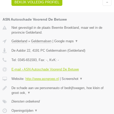
BEKIJK VOLLEDIG PROFIEL
ASN Autoschade Voorend De Betuwe
Niet gevestigd in de plaats Beemte Broekland, maar wel in de
provincie Gelderland.
Gelderland
»
Geldermalsen
|
Google maps
▼
De Aaldor 22
,
4191 PC
Geldermalsen
(
Gelderland
)
Tel:
0345-651593
, Fax:
-
, KvK:
-
E-mail › ASN Autoschade Voorend De Betuwe
Website:
http://www.asngroep.nl
|
Screenshot
▼
De schade aan uw personenauto of bedrijfswagen, hoe klein of
groot ook,
▼
Diensten onbekend
Openingstijden
▼