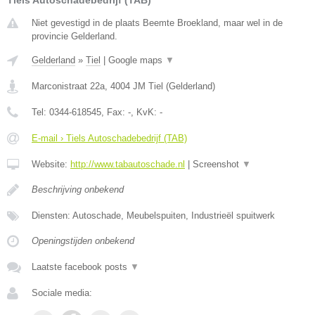
Tiels Autoschadebedrijf (TAB)
Niet gevestigd in de plaats Beemte Broekland, maar wel in de
provincie Gelderland.
Gelderland
»
Tiel
|
Google maps
▼
Marconistraat 22a
,
4004 JM
Tiel
(
Gelderland
)
Tel:
0344-618545
, Fax:
-
, KvK:
-
E-mail › Tiels Autoschadebedrijf (TAB)
Website:
http://www.tabautoschade.nl
|
Screenshot
▼
Beschrijving onbekend
Diensten: Autoschade, Meubelspuiten, Industrieël spuitwerk
Openingstijden onbekend
Laatste facebook posts
▼
Sociale media: