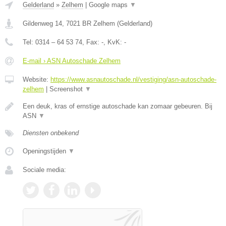
Gelderland
»
Zelhem
|
Google maps
▼
Gildenweg 14
,
7021 BR
Zelhem
(
Gelderland
)
Tel:
0314 – 64 53 74
, Fax:
-
, KvK:
-
E-mail › ASN Autoschade Zelhem
Website:
https://www.asnautoschade.nl/vestiging/asn-autoschade-
zelhem
|
Screenshot
▼
Een deuk, kras of ernstige autoschade kan zomaar gebeuren. Bij
ASN
▼
Diensten onbekend
Openingstijden
▼
Sociale media: