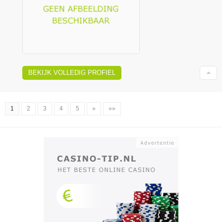
BEKIJK VOLLEDIG PROFIEL
1
2
3
4
5
»
»»