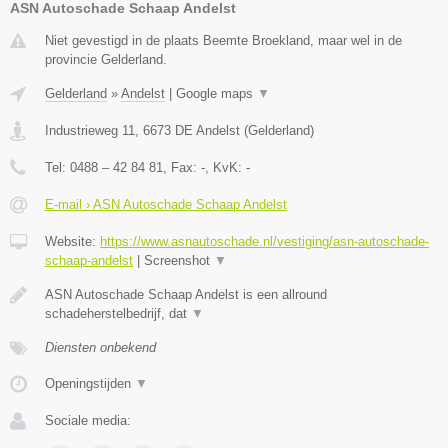
ASN Autoschade Schaap Andelst
Niet gevestigd in de plaats Beemte Broekland, maar wel in de
provincie Gelderland.
Gelderland
»
Andelst
|
Google maps
▼
Industrieweg 11
,
6673 DE
Andelst
(
Gelderland
)
Tel:
0488 – 42 84 81
, Fax:
-
, KvK:
-
E-mail › ASN Autoschade Schaap Andelst
Website:
https://www.asnautoschade.nl/vestiging/asn-autoschade-
schaap-andelst
|
Screenshot
▼
ASN Autoschade Schaap Andelst is een allround
schadeherstelbedrijf, dat
▼
Diensten onbekend
Openingstijden
▼
Sociale media: