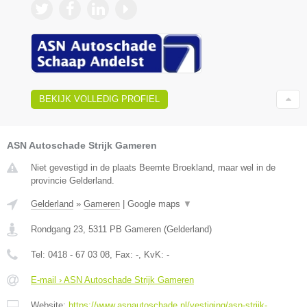
BEKIJK VOLLEDIG PROFIEL
ASN Autoschade Strijk Gameren
Niet gevestigd in de plaats Beemte Broekland, maar wel in de
provincie Gelderland.
Gelderland
»
Gameren
|
Google maps
▼
Rondgang 23
,
5311 PB
Gameren
(
Gelderland
)
Tel:
0418 - 67 03 08
, Fax:
-
, KvK:
-
E-mail › ASN Autoschade Strijk Gameren
Website:
https://www.asnautoschade.nl/vestiging/asn-strijk-