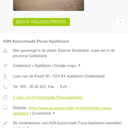
BEKIJK VOLLEDIG PROFIEL
ASN Autoschade Pouw Apeldoorn
Niet gevestigd in de plaats Beemte Broekland, maar wel in de
provincie Gelderland.
Gelderland
»
Apeldoorn
|
Google maps
▼
Laan van de Kreeft 90
,
7324 BX
Apeldoorn
(
Gelderland
)
Tel:
055 - 36 65 922
, Fax:
-
, KvK:
-
E-mail › ASN Autoschade Pouw Apeldoorn
Website:
https://www.asnautoschade.nl/vestiging/asn-pouw-
apeldoorn
|
Screenshot
▼
De medewerkers van ASN Autoschade Pouw Apeldoorn herstellen