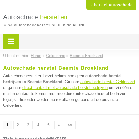
Ik herstel
autoschade
Autoschade
herstel.eu
Vind autoschadeherstel bij u in de buurt!
U bent nu hier:
Home
»
Gelderland
»
Beemte Broekland
Autoschade herstel Beemte Broekland
Autoschadeherstel.eu bevat helaas nog geen
autoschade herstel
bedrijven in Beemte Broekland
. Ga naar
autoschade herstel Gelderland
of ga naar
direct contact met autoschade herstel bedrijven
om via één e-
mail in contact te komen met meerdere autoschade herstel bedrijven
tegelijk. Hieronder worden nu resultaten getoond uit de provincie
Gelderland.
1
2
3
4
5
»
»»