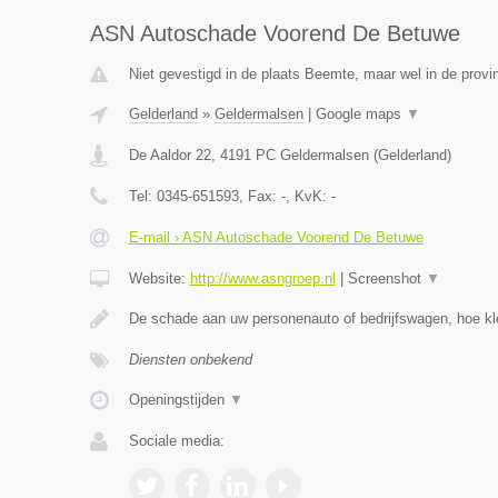
ASN Autoschade Voorend De Betuwe
Niet gevestigd in de plaats Beemte, maar wel in de provi
Gelderland
»
Geldermalsen
|
Google maps
▼
De Aaldor 22
,
4191 PC
Geldermalsen
(
Gelderland
)
Tel:
0345-651593
, Fax:
-
, KvK:
-
E-mail › ASN Autoschade Voorend De Betuwe
Website:
http://www.asngroep.nl
|
Screenshot
▼
De schade aan uw personenauto of bedrijfswagen, hoe kle
Diensten onbekend
Openingstijden
▼
Sociale media: