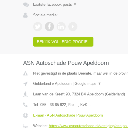
Laatste facebook posts
▼
Sociale media:
BEKIJK VOLLEDIG PROFIEL
ASN Autoschade Pouw Apeldoorn
Niet gevestigd in de plaats Beemte, maar wel in de provi
Gelderland
»
Apeldoorn
|
Google maps
▼
Laan van de Kreeft 90
,
7324 BX
Apeldoorn
(
Gelderland
)
Tel:
055 - 36 65 922
, Fax:
-
, KvK:
-
E-mail › ASN Autoschade Pouw Apeldoorn
Website:
https://www.asnautoschade.nl/vestiging/asn-po