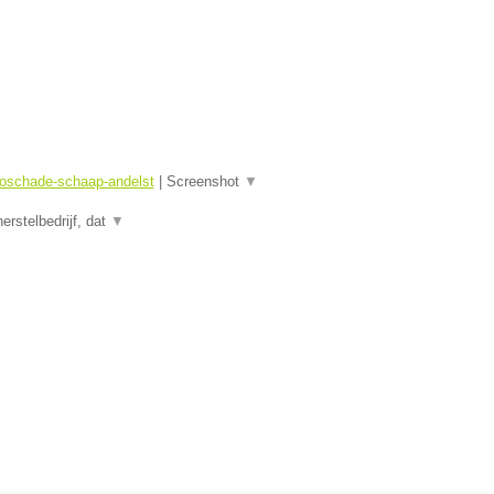
toschade-schaap-andelst
|
Screenshot
▼
rstelbedrijf, dat
▼