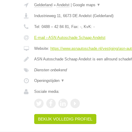
Gelderland
»
Andelst
|
Google maps
▼
Industrieweg 11
,
6673 DE
Andelst
(
Gelderland
)
Tel:
0488 – 42 84 81
, Fax:
-
, KvK:
-
E-mail › ASN Autoschade Schaap Andelst
Website:
https://www.asnautoschade.nl/vestiging/asn-au
ASN Autoschade Schaap Andelst is een allround schadehe
Diensten onbekend
Openingstijden
▼
Sociale media:
BEKIJK VOLLEDIG PROFIEL