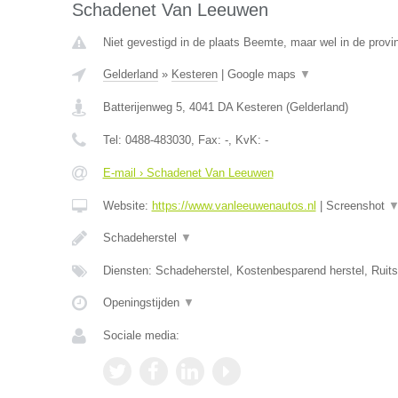
Schadenet Van Leeuwen
Niet gevestigd in de plaats Beemte, maar wel in de provi
Gelderland
»
Kesteren
|
Google maps
▼
Batterijenweg 5
,
4041 DA
Kesteren
(
Gelderland
)
Tel:
0488-483030
, Fax:
-
, KvK:
-
E-mail › Schadenet Van Leeuwen
Website:
https://www.vanleeuwenautos.nl
|
Screenshot
Schadeherstel
▼
Diensten: Schadeherstel, Kostenbesparend herstel, Ruit
Openingstijden
▼
Sociale media: