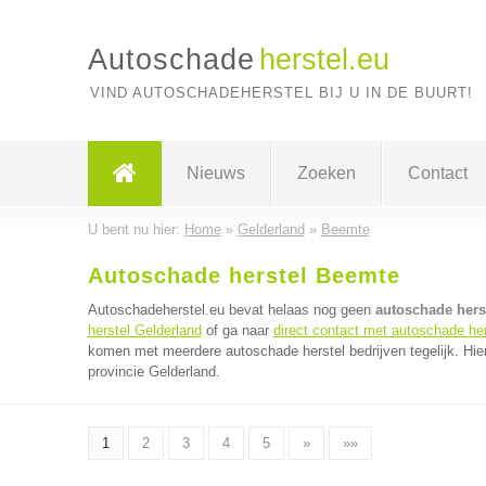
Autoschade
herstel.eu
VIND AUTOSCHADEHERSTEL BIJ U IN DE BUURT!
Nieuws
Zoeken
Contact
U bent nu hier:
Home
»
Gelderland
»
Beemte
Autoschade herstel Beemte
Autoschadeherstel.eu bevat helaas nog geen
autoschade hers
herstel Gelderland
of ga naar
direct contact met autoschade her
komen met meerdere autoschade herstel bedrijven tegelijk. Hie
provincie Gelderland.
1
2
3
4
5
»
»»