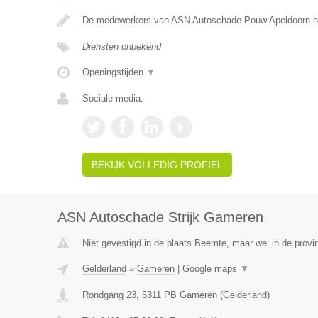
De medewerkers van ASN Autoschade Pouw Apeldoorn he
Diensten onbekend
Openingstijden
▼
Sociale media:
BEKIJK VOLLEDIG PROFIEL
ASN Autoschade Strijk Gameren
Niet gevestigd in de plaats Beemte, maar wel in de provi
Gelderland
»
Gameren
|
Google maps
▼
Rondgang 23
,
5311 PB
Gameren
(
Gelderland
)