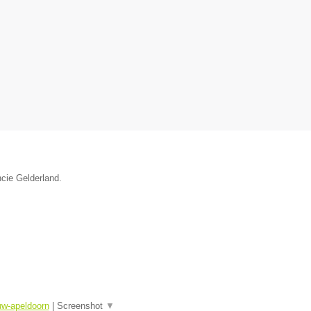
ncie Gelderland.
uw-apeldoorn
|
Screenshot
▼