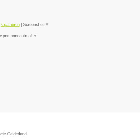
ijk-gameren
|
Screenshot
▼
uw personenauto of
▼
ncie Gelderland.