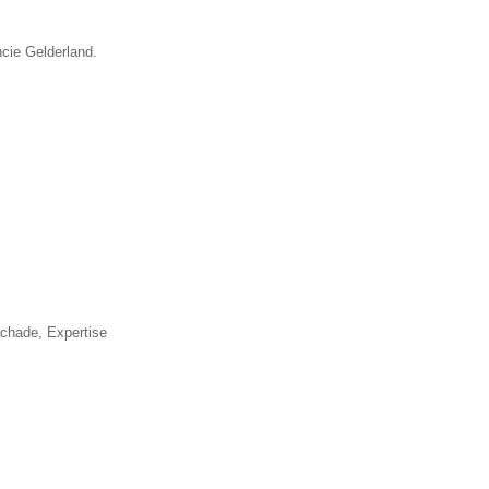
ncie Gelderland.
▼
schade, Expertise