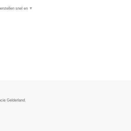
rstellen snel en
▼
ncie Gelderland.