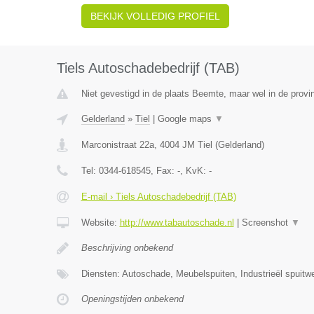
BEKIJK VOLLEDIG PROFIEL
Tiels Autoschadebedrijf (TAB)
Niet gevestigd in de plaats Beemte, maar wel in de provi
Gelderland
»
Tiel
|
Google maps
▼
Marconistraat 22a
,
4004 JM
Tiel
(
Gelderland
)
Tel:
0344-618545
, Fax:
-
, KvK:
-
E-mail › Tiels Autoschadebedrijf (TAB)
Website:
http://www.tabautoschade.nl
|
Screenshot
▼
Beschrijving onbekend
Diensten: Autoschade, Meubelspuiten, Industrieël spuitw
Openingstijden onbekend