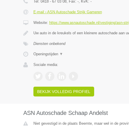
Tel:
0418 - 67 03 08
, Fax:
-
, KvK:
-
E-mail › ASN Autoschade Strijk Gameren
Website:
https://www.asnautoschade.nl/vestiging/asn-str
Uw auto in de kreukels of een kleinere autoschade aan 
Diensten onbekend
Openingstijden
▼
Sociale media:
BEKIJK VOLLEDIG PROFIEL
ASN Autoschade Schaap Andelst
Niet gevestigd in de plaats Beemte, maar wel in de provi