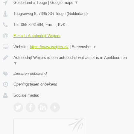
Gelderland
»
Teuge
|
Google maps
▼
Teugseweg 8
,
7395 SG
Teuge
(
Gelderland
)
Tel:
055-3231494
, Fax:
-
, KvK:
-
E-mail › Autobedrijf Weijers
Website:
https://www.weijers.nl/
|
Screenshot
▼
Autobedrijf Weijers is een autobedrijf wat actief is in Apeldoorn en
▼
Diensten onbekend
Openingstijden onbekend
Sociale media: