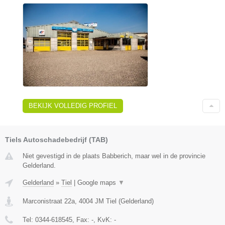
BEKIJK VOLLEDIG PROFIEL
Tiels Autoschadebedrijf (TAB)
Niet gevestigd in de plaats Babberich, maar wel in de provincie
Gelderland.
Gelderland
»
Tiel
|
Google maps
▼
Marconistraat 22a
,
4004 JM
Tiel
(
Gelderland
)
Tel:
0344-618545
, Fax:
-
, KvK:
-