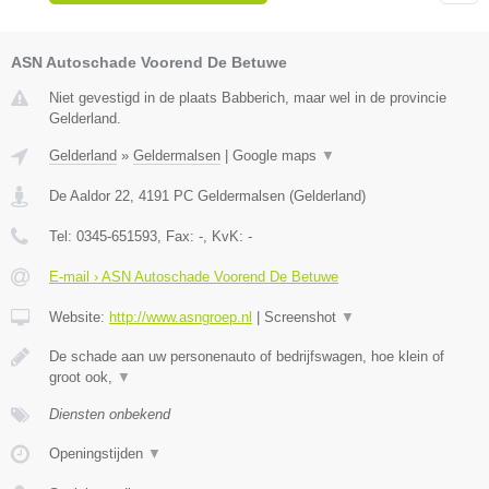
ASN Autoschade Voorend De Betuwe
Niet gevestigd in de plaats Babberich, maar wel in de provincie
Gelderland.
Gelderland
»
Geldermalsen
|
Google maps
▼
De Aaldor 22
,
4191 PC
Geldermalsen
(
Gelderland
)
Tel:
0345-651593
, Fax:
-
, KvK:
-
E-mail › ASN Autoschade Voorend De Betuwe
Website:
http://www.asngroep.nl
|
Screenshot
▼
De schade aan uw personenauto of bedrijfswagen, hoe klein of
groot ook,
▼
Diensten onbekend
Openingstijden
▼