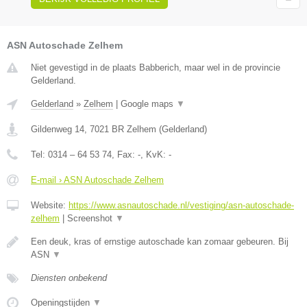
ASN Autoschade Zelhem
Niet gevestigd in de plaats Babberich, maar wel in de provincie
Gelderland.
Gelderland
»
Zelhem
|
Google maps
▼
Gildenweg 14
,
7021 BR
Zelhem
(
Gelderland
)
Tel:
0314 – 64 53 74
, Fax:
-
, KvK:
-
E-mail › ASN Autoschade Zelhem
Website:
https://www.asnautoschade.nl/vestiging/asn-autoschade-
zelhem
|
Screenshot
▼
Een deuk, kras of ernstige autoschade kan zomaar gebeuren. Bij
ASN
▼
Diensten onbekend
Openingstijden
▼