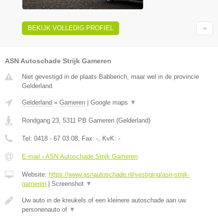
BEKIJK VOLLEDIG PROFIEL
ASN Autoschade Strijk Gameren
Niet gevestigd in de plaats Babberich, maar wel in de provincie
Gelderland.
Gelderland
»
Gameren
|
Google maps
▼
Rondgang 23
,
5311 PB
Gameren
(
Gelderland
)
Tel:
0418 - 67 03 08
, Fax:
-
, KvK:
-
E-mail › ASN Autoschade Strijk Gameren
Website:
https://www.asnautoschade.nl/vestiging/asn-strijk-
gameren
|
Screenshot
▼
Uw auto in de kreukels of een kleinere autoschade aan uw
personenauto of
▼