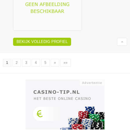
BEKIJK VOLLEDIG PROFIEL
1
2
3
4
5
»
»»