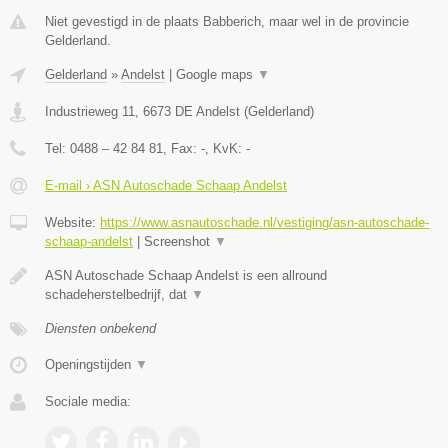
Niet gevestigd in de plaats Babberich, maar wel in de provincie
Gelderland.
Gelderland
»
Andelst
|
Google maps
▼
Industrieweg 11
,
6673 DE
Andelst
(
Gelderland
)
Tel:
0488 – 42 84 81
, Fax:
-
, KvK:
-
E-mail › ASN Autoschade Schaap Andelst
Website:
https://www.asnautoschade.nl/vestiging/asn-autoschade-
schaap-andelst
|
Screenshot
▼
ASN Autoschade Schaap Andelst is een allround
schadeherstelbedrijf, dat
▼
Diensten onbekend
Openingstijden
▼
Sociale media: