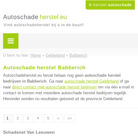
Ik herstel
autoschade
Autoschade
herstel.eu
Vind autoschadeherstel bij u in de buurt!
U bent nu hier:
Home
»
Gelderland
»
Babberich
Autoschade herstel Babberich
Autoschadeherstel.eu bevat helaas nog geen
autoschade herstel
bedrijven in Babberich
. Ga naar
autoschade herstel Gelderland
of ga
naar
direct contact met autoschade herstel bedrijven
om via één e-mail in
contact te komen met meerdere autoschade herstel bedrijven tegelijk.
Hieronder worden nu resultaten getoond uit de provincie Gelderland.
1
2
3
4
5
»
»»
Schadenet Van Leeuwen