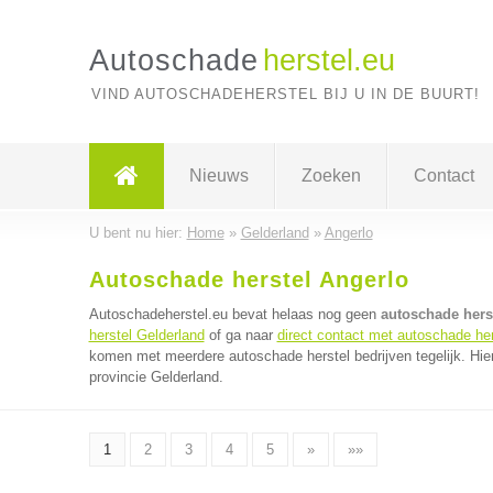
Autoschade
herstel.eu
VIND AUTOSCHADEHERSTEL BIJ U IN DE BUURT!
Nieuws
Zoeken
Contact
U bent nu hier:
Home
»
Gelderland
»
Angerlo
Autoschade herstel Angerlo
Autoschadeherstel.eu bevat helaas nog geen
autoschade herst
herstel Gelderland
of ga naar
direct contact met autoschade her
komen met meerdere autoschade herstel bedrijven tegelijk. Hie
provincie Gelderland.
1
2
3
4
5
»
»»