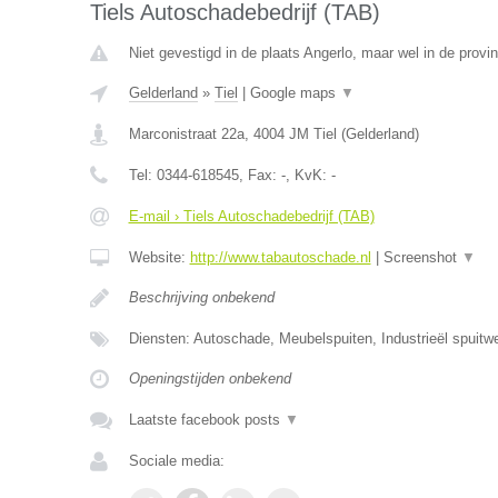
Tiels Autoschadebedrijf (TAB)
Niet gevestigd in de plaats Angerlo, maar wel in de provi
Gelderland
»
Tiel
|
Google maps
▼
Marconistraat 22a
,
4004 JM
Tiel
(
Gelderland
)
Tel:
0344-618545
, Fax:
-
, KvK:
-
E-mail › Tiels Autoschadebedrijf (TAB)
Website:
http://www.tabautoschade.nl
|
Screenshot
▼
Beschrijving onbekend
Diensten: Autoschade, Meubelspuiten, Industrieël spuitw
Openingstijden onbekend
Laatste facebook posts
▼
Sociale media: