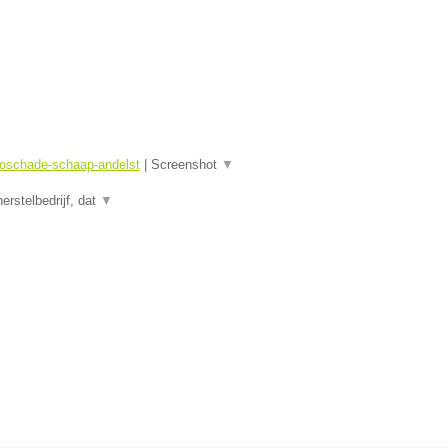
toschade-schaap-andelst
|
Screenshot
▼
rstelbedrijf, dat
▼