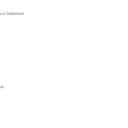
ncie Gelderland.
erk