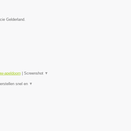
ncie Gelderland.
uw-apeldoorn
|
Screenshot
▼
rstellen snel en
▼