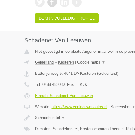
BEKIJK VOLLEDIG PROFIEL
Schadenet Van Leeuwen
Niet gevestigd in de plaats Angerlo, maar wel in de provi
Gelderland
»
Kesteren
|
Google maps
▼
Batterijenweg 5
,
4041 DA
Kesteren
(
Gelderland
)
Tel:
0488-483030
, Fax:
-
, KvK:
-
E-mail › Schadenet Van Leeuwen
Website:
https://www.vanleeuwenautos.nl
|
Screenshot
Schadeherstel
▼
Diensten: Schadeherstel, Kostenbesparend herstel, Ruit