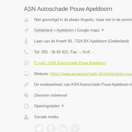
ASN Autoschade Pouw Apeldoorn
Niet gevestigd in de plaats Angerlo, maar wel in de provi
Gelderland
»
Apeldoorn
|
Google maps
▼
Laan van de Kreeft 90
,
7324 BX
Apeldoorn
(
Gelderland
)
Tel:
055 - 36 65 922
, Fax:
-
, KvK:
-
E-mail › ASN Autoschade Pouw Apeldoorn
Website:
https://www.asnautoschade.nl/vestiging/asn-po
De medewerkers van ASN Autoschade Pouw Apeldoorn he
Diensten onbekend
Openingstijden
▼
Sociale media: