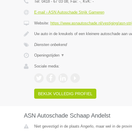
Tel:
0418 - 67 03 08
, Fax:
-
, KvK:
-
E-mail › ASN Autoschade Strijk Gameren
Website:
https://www.asnautoschade.nl/vestiging/asn-str
Uw auto in de kreukels of een kleinere autoschade aan 
Diensten onbekend
Openingstijden
▼
Sociale media:
BEKIJK VOLLEDIG PROFIEL
ASN Autoschade Schaap Andelst
Niet gevestigd in de plaats Angerlo, maar wel in de provi