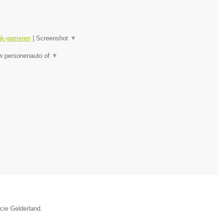
ijk-gameren
|
Screenshot
▼
uw personenauto of
▼
ncie Gelderland.