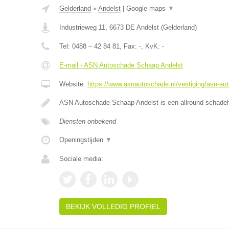
Gelderland
»
Andelst
|
Google maps
▼
Industrieweg 11
,
6673 DE
Andelst
(
Gelderland
)
Tel:
0488 – 42 84 81
, Fax:
-
, KvK:
-
E-mail › ASN Autoschade Schaap Andelst
Website:
https://www.asnautoschade.nl/vestiging/asn-au
ASN Autoschade Schaap Andelst is een allround schadehe
Diensten onbekend
Openingstijden
▼
Sociale media:
BEKIJK VOLLEDIG PROFIEL