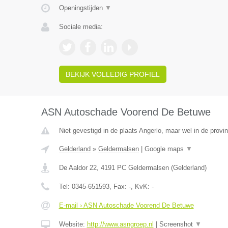
Openingstijden
▼
Sociale media:
BEKIJK VOLLEDIG PROFIEL
ASN Autoschade Voorend De Betuwe
Niet gevestigd in de plaats Angerlo, maar wel in de provi
Gelderland
»
Geldermalsen
|
Google maps
▼
De Aaldor 22
,
4191 PC
Geldermalsen
(
Gelderland
)
Tel:
0345-651593
, Fax:
-
, KvK:
-
E-mail › ASN Autoschade Voorend De Betuwe
Website:
http://www.asngroep.nl
|
Screenshot
▼