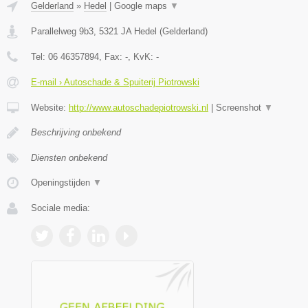
Gelderland
»
Hedel
|
Google maps
▼
Parallelweg 9b3
,
5321 JA
Hedel
(
Gelderland
)
Tel:
06 46357894
, Fax:
-
, KvK:
-
E-mail › Autoschade & Spuiterij Piotrowski
Website:
http://www.autoschadepiotrowski.nl
|
Screenshot
▼
Beschrijving onbekend
Diensten onbekend
Openingstijden
▼
Sociale media: