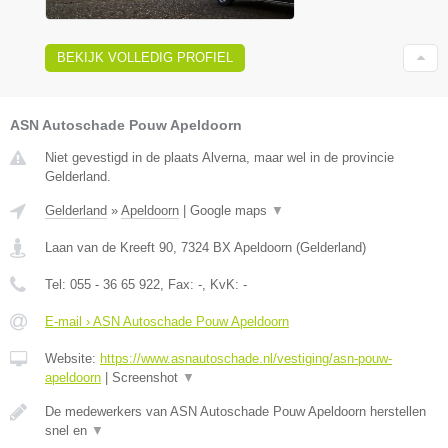
BEKIJK VOLLEDIG PROFIEL
ASN Autoschade Pouw Apeldoorn
Niet gevestigd in de plaats Alverna, maar wel in de provincie
Gelderland.
Gelderland
»
Apeldoorn
|
Google maps
▼
Laan van de Kreeft 90
,
7324 BX
Apeldoorn
(
Gelderland
)
Tel:
055 - 36 65 922
, Fax:
-
, KvK:
-
E-mail › ASN Autoschade Pouw Apeldoorn
Website:
https://www.asnautoschade.nl/vestiging/asn-pouw-
apeldoorn
|
Screenshot
▼
De medewerkers van ASN Autoschade Pouw Apeldoorn herstellen
snel en
▼