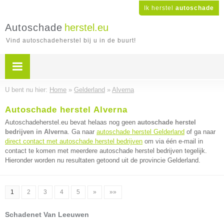
Ik herstel
autoschade
Autoschade
herstel.eu
Vind autoschadeherstel bij u in de buurt!
U bent nu hier:
Home
»
Gelderland
»
Alverna
Autoschade herstel Alverna
Autoschadeherstel.eu bevat helaas nog geen
autoschade herstel
bedrijven in Alverna
. Ga naar
autoschade herstel Gelderland
of ga naar
direct contact met autoschade herstel bedrijven
om via één e-mail in
contact te komen met meerdere autoschade herstel bedrijven tegelijk.
Hieronder worden nu resultaten getoond uit de provincie Gelderland.
1
2
3
4
5
»
»»
Schadenet Van Leeuwen