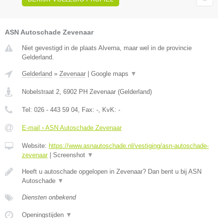
ASN Autoschade Zevenaar
Niet gevestigd in de plaats Alverna, maar wel in de provincie
Gelderland.
Gelderland
»
Zevenaar
|
Google maps
▼
Nobelstraat 2
,
6902 PH
Zevenaar
(
Gelderland
)
Tel:
026 - 443 59 04
, Fax:
-
, KvK:
-
E-mail › ASN Autoschade Zevenaar
Website:
https://www.asnautoschade.nl/vestiging/asn-autoschade-
zevenaar
|
Screenshot
▼
Heeft u autoschade opgelopen in Zevenaar? Dan bent u bij ASN
Autoschade
▼
Diensten onbekend
Openingstijden
▼