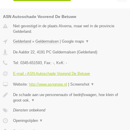
ASN Autoschade Voorend De Betuwe
Niet gevestigd in de plaats Alverna, maar wel in de provincie
Gelderland.
Gelderland
»
Geldermalsen
|
Google maps
▼
De Aaldor 22
,
4191 PC
Geldermalsen
(
Gelderland
)
Tel:
0345-651593
, Fax:
-
, KvK:
-
E-mail › ASN Autoschade Voorend De Betuwe
Website:
http://www.asngroep.nl
|
Screenshot
▼
De schade aan uw personenauto of bedrijfswagen, hoe klein of
groot ook,
▼
Diensten onbekend
Openingstijden
▼