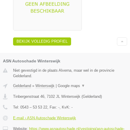
BEKIJK VOLLEDIG PROFIEL
ASN Autoschade Winterswijk
Niet gevestigd in de plaats Alverna, maar wel in de provincie
Gelderland.
Gelderland
»
Winterswijk
|
Google maps
▼
Tinbergenstraat 46
,
7102 JL
Winterswijk
(
Gelderland
)
Tel:
0543 – 53 53 22
, Fax:
-
, KvK:
-
E-mail › ASN Autoschade Winterswijk
Website:
https://www.asnautoschade.nl/vestiging/asn-autoschade-