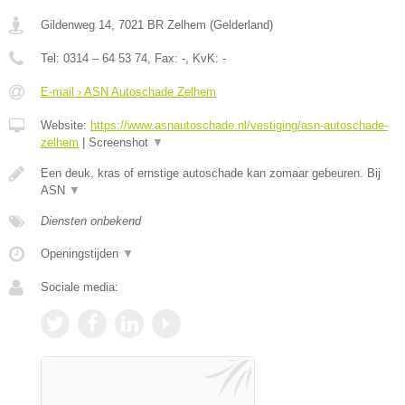
Gildenweg 14
,
7021 BR
Zelhem
(
Gelderland
)
Tel:
0314 – 64 53 74
, Fax:
-
, KvK:
-
E-mail › ASN Autoschade Zelhem
Website:
https://www.asnautoschade.nl/vestiging/asn-autoschade-
zelhem
|
Screenshot
▼
Een deuk, kras of ernstige autoschade kan zomaar gebeuren. Bij
ASN
▼
Diensten onbekend
Openingstijden
▼
Sociale media: