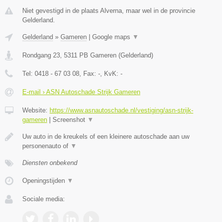
Niet gevestigd in de plaats Alverna, maar wel in de provincie
Gelderland.
Gelderland
»
Gameren
|
Google maps
▼
Rondgang 23
,
5311 PB
Gameren
(
Gelderland
)
Tel:
0418 - 67 03 08
, Fax:
-
, KvK:
-
E-mail › ASN Autoschade Strijk Gameren
Website:
https://www.asnautoschade.nl/vestiging/asn-strijk-
gameren
|
Screenshot
▼
Uw auto in de kreukels of een kleinere autoschade aan uw
personenauto of
▼
Diensten onbekend
Openingstijden
▼
Sociale media: