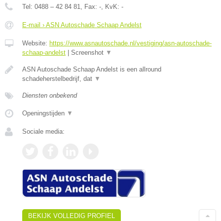
Tel:
0488 – 42 84 81
, Fax:
-
, KvK:
-
E-mail › ASN Autoschade Schaap Andelst
Website:
https://www.asnautoschade.nl/vestiging/asn-autoschade-
schaap-andelst
|
Screenshot
▼
ASN Autoschade Schaap Andelst is een allround
schadeherstelbedrijf, dat
▼
Diensten onbekend
Openingstijden
▼
Sociale media:
BEKIJK VOLLEDIG PROFIEL