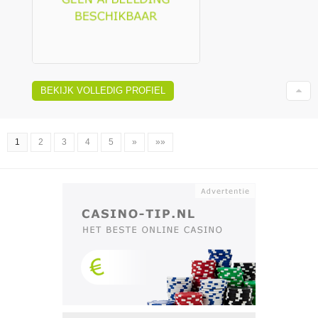
BEKIJK VOLLEDIG PROFIEL
1
2
3
4
5
»
»»