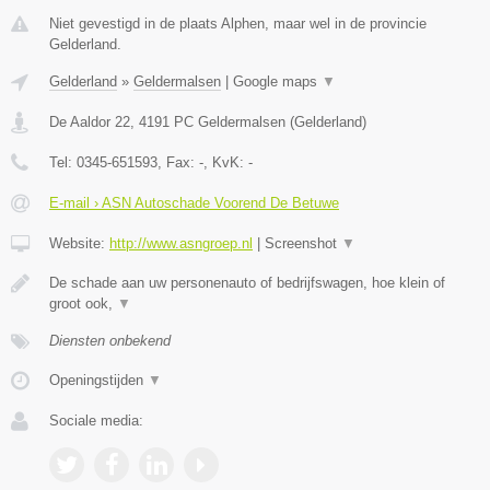
Niet gevestigd in de plaats Alphen, maar wel in de provincie
Gelderland.
Gelderland
»
Geldermalsen
|
Google maps
▼
De Aaldor 22
,
4191 PC
Geldermalsen
(
Gelderland
)
Tel:
0345-651593
, Fax:
-
, KvK:
-
E-mail › ASN Autoschade Voorend De Betuwe
Website:
http://www.asngroep.nl
|
Screenshot
▼
De schade aan uw personenauto of bedrijfswagen, hoe klein of
groot ook,
▼
Diensten onbekend
Openingstijden
▼
Sociale media: