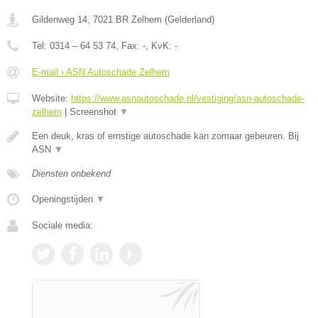
Gildenweg 14
,
7021 BR
Zelhem
(
Gelderland
)
Tel:
0314 – 64 53 74
, Fax:
-
, KvK:
-
E-mail › ASN Autoschade Zelhem
Website:
https://www.asnautoschade.nl/vestiging/asn-autoschade-
zelhem
|
Screenshot
▼
Een deuk, kras of ernstige autoschade kan zomaar gebeuren. Bij
ASN
▼
Diensten onbekend
Openingstijden
▼
Sociale media: