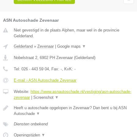
ASN Autoschade Zevenaar
Niet gevestigd in de plaats Alphen, maar wel in de provincie
Gelderland.
Gelderland
»
Zevenaar
|
Google maps
▼
Nobelstraat 2
,
6902 PH
Zevenaar
(
Gelderland
)
Tel:
026 - 443 59 04
, Fax:
-
, KvK:
-
E-mail › ASN Autoschade Zevenaar
Website:
https://www.asnautoschade.nl/vestiging/asn-autoschade-
zevenaar
|
Screenshot
▼
Heeft u autoschade opgelopen in Zevenaar? Dan bent u bij ASN
Autoschade
▼
Diensten onbekend
Openingstijden
▼