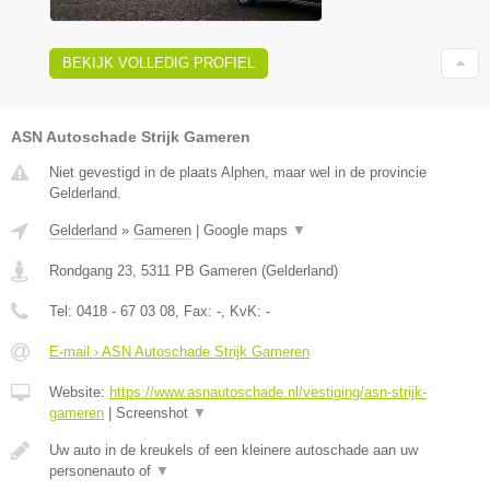
BEKIJK VOLLEDIG PROFIEL
ASN Autoschade Strijk Gameren
Niet gevestigd in de plaats Alphen, maar wel in de provincie
Gelderland.
Gelderland
»
Gameren
|
Google maps
▼
Rondgang 23
,
5311 PB
Gameren
(
Gelderland
)
Tel:
0418 - 67 03 08
, Fax:
-
, KvK:
-
E-mail › ASN Autoschade Strijk Gameren
Website:
https://www.asnautoschade.nl/vestiging/asn-strijk-
gameren
|
Screenshot
▼
Uw auto in de kreukels of een kleinere autoschade aan uw
personenauto of
▼