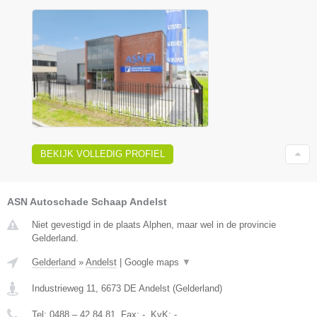
BEKIJK VOLLEDIG PROFIEL
ASN Autoschade Schaap Andelst
Niet gevestigd in de plaats Alphen, maar wel in de provincie
Gelderland.
Gelderland
»
Andelst
|
Google maps
▼
Industrieweg 11
,
6673 DE
Andelst
(
Gelderland
)
Tel:
0488 – 42 84 81
, Fax:
-
, KvK:
-