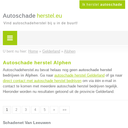
Ik herstel
autoschade
Autoschade
herstel.eu
Vind autoschadeherstel bij u in de buurt!
U bent nu hier:
Home
»
Gelderland
»
Alphen
Autoschade herstel Alphen
Autoschadeherstel.eu bevat helaas nog geen
autoschade herstel
bedrijven in Alphen
. Ga naar
autoschade herstel Gelderland
of ga naar
direct contact met autoschade herstel bedrijven
om via één e-mail in
contact te komen met meerdere autoschade herstel bedrijven tegelijk.
Hieronder worden nu resultaten getoond uit de provincie Gelderland.
1
2
3
4
5
»
»»
Schadenet Van Leeuwen