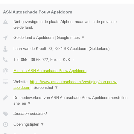
ASN Autoschade Pouw Apeldoorn
Niet gevestigd in de plaats Alphen, maar wel in de provincie
Gelderland.
Gelderland
»
Apeldoorn
|
Google maps
▼
Laan van de Kreeft 90
,
7324 BX
Apeldoorn
(
Gelderland
)
Tel:
055 - 36 65 922
, Fax:
-
, KvK:
-
E-mail › ASN Autoschade Pouw Apeldoorn
Website:
https://www.asnautoschade.nl/vestiging/asn-pouw-
apeldoorn
|
Screenshot
▼
De medewerkers van ASN Autoschade Pouw Apeldoorn herstellen
snel en
▼
Diensten onbekend
Openingstijden
▼