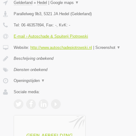
Gelderland
»
Hedel
|
Google maps
▼
Parallelweg 9b3
,
5321 JA
Hedel
(
Gelderland
)
Tel:
06 46357894
, Fax:
-
, KvK:
-
E-mail › Autoschade & Spuiterij Piotrowski
Website:
http://www.autoschadepiotrowski.nl
|
Screenshot
▼
Beschrijving onbekend
Diensten onbekend
Openingstijden
▼
Sociale media: