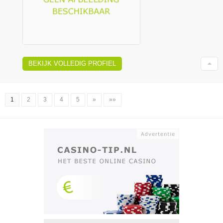
BEKIJK VOLLEDIG PROFIEL
1
2
3
4
5
»
»»