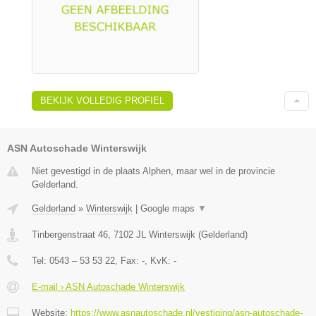
BEKIJK VOLLEDIG PROFIEL
ASN Autoschade Winterswijk
Niet gevestigd in de plaats Alphen, maar wel in de provincie
Gelderland.
Gelderland
»
Winterswijk
|
Google maps
▼
Tinbergenstraat 46
,
7102 JL
Winterswijk
(
Gelderland
)
Tel:
0543 – 53 53 22
, Fax:
-
, KvK:
-
E-mail › ASN Autoschade Winterswijk
Website:
https://www.asnautoschade.nl/vestiging/asn-autoschade-