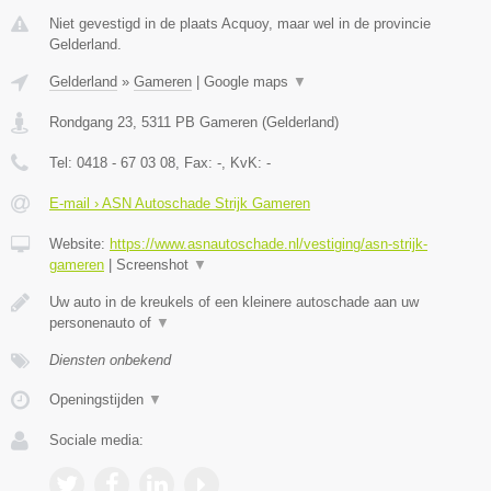
Niet gevestigd in de plaats Acquoy, maar wel in de provincie
Gelderland.
Gelderland
»
Gameren
|
Google maps
▼
Rondgang 23
,
5311 PB
Gameren
(
Gelderland
)
Tel:
0418 - 67 03 08
, Fax:
-
, KvK:
-
E-mail › ASN Autoschade Strijk Gameren
Website:
https://www.asnautoschade.nl/vestiging/asn-strijk-
gameren
|
Screenshot
▼
Uw auto in de kreukels of een kleinere autoschade aan uw
personenauto of
▼
Diensten onbekend
Openingstijden
▼
Sociale media: