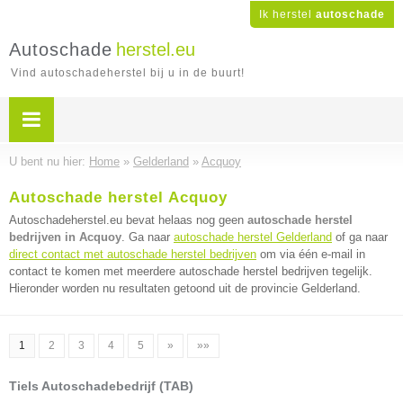
Ik herstel
autoschade
Autoschade
herstel.eu
Vind autoschadeherstel bij u in de buurt!
U bent nu hier:
Home
»
Gelderland
»
Acquoy
Autoschade herstel Acquoy
Autoschadeherstel.eu bevat helaas nog geen
autoschade herstel
bedrijven in Acquoy
. Ga naar
autoschade herstel Gelderland
of ga naar
direct contact met autoschade herstel bedrijven
om via één e-mail in
contact te komen met meerdere autoschade herstel bedrijven tegelijk.
Hieronder worden nu resultaten getoond uit de provincie Gelderland.
1
2
3
4
5
»
»»
Tiels Autoschadebedrijf (TAB)