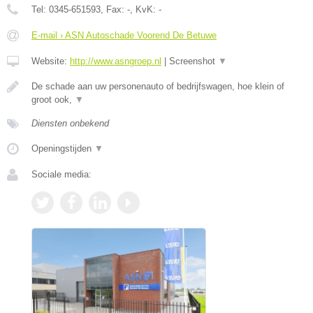
Tel:
0345-651593
, Fax:
-
, KvK:
-
E-mail › ASN Autoschade Voorend De Betuwe
Website:
http://www.asngroep.nl
|
Screenshot
▼
De schade aan uw personenauto of bedrijfswagen, hoe klein of
groot ook,
▼
Diensten onbekend
Openingstijden
▼
Sociale media: