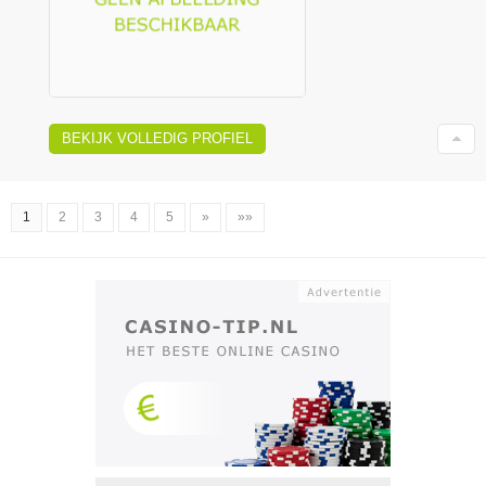
BEKIJK VOLLEDIG PROFIEL
1
2
3
4
5
»
»»