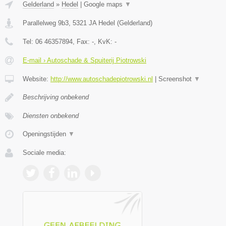
Gelderland
»
Hedel
|
Google maps
▼
Parallelweg 9b3
,
5321 JA
Hedel
(
Gelderland
)
Tel:
06 46357894
, Fax:
-
, KvK:
-
E-mail › Autoschade & Spuiterij Piotrowski
Website:
http://www.autoschadepiotrowski.nl
|
Screenshot
▼
Beschrijving onbekend
Diensten onbekend
Openingstijden
▼
Sociale media: