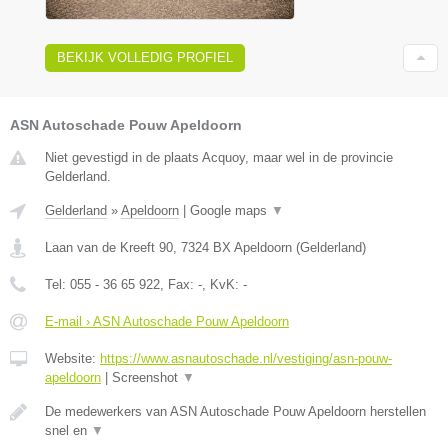
BEKIJK VOLLEDIG PROFIEL
ASN Autoschade Pouw Apeldoorn
Niet gevestigd in de plaats Acquoy, maar wel in de provincie
Gelderland.
Gelderland
»
Apeldoorn
|
Google maps
▼
Laan van de Kreeft 90
,
7324 BX
Apeldoorn
(
Gelderland
)
Tel:
055 - 36 65 922
, Fax:
-
, KvK:
-
E-mail › ASN Autoschade Pouw Apeldoorn
Website:
https://www.asnautoschade.nl/vestiging/asn-pouw-
apeldoorn
|
Screenshot
▼
De medewerkers van ASN Autoschade Pouw Apeldoorn herstellen
snel en
▼