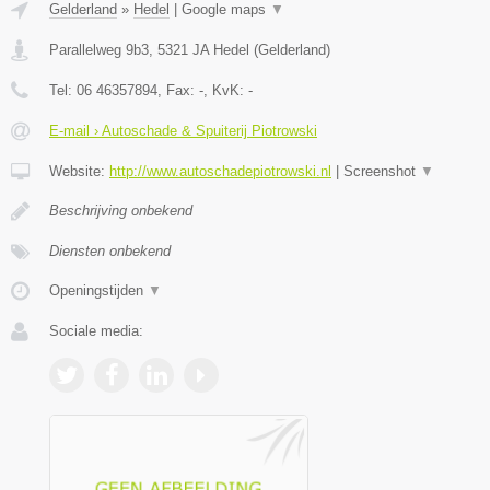
Gelderland
»
Hedel
|
Google maps
▼
Parallelweg 9b3
,
5321 JA
Hedel
(
Gelderland
)
Tel:
06 46357894
, Fax:
-
, KvK:
-
E-mail › Autoschade & Spuiterij Piotrowski
Website:
http://www.autoschadepiotrowski.nl
|
Screenshot
▼
Beschrijving onbekend
Diensten onbekend
Openingstijden
▼
Sociale media: