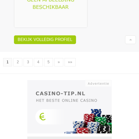
BEKIJK VOLLEDIG PROFIEL
1
2
3
4
5
»
»»