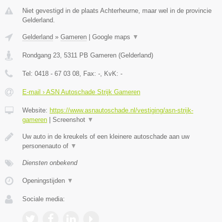
Niet gevestigd in de plaats Achterheurne, maar wel in de provincie
Gelderland.
Gelderland
»
Gameren
|
Google maps
▼
Rondgang 23
,
5311 PB
Gameren
(
Gelderland
)
Tel:
0418 - 67 03 08
, Fax:
-
, KvK:
-
E-mail › ASN Autoschade Strijk Gameren
Website:
https://www.asnautoschade.nl/vestiging/asn-strijk-
gameren
|
Screenshot
▼
Uw auto in de kreukels of een kleinere autoschade aan uw
personenauto of
▼
Diensten onbekend
Openingstijden
▼
Sociale media: