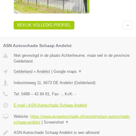
BEKIJK VOLLEDIG PROFIEL
ASN Autoschade Schaap Andelst
Niet gevestigd in de plaats Achterheurne, maar wel in de provincie
Gelderland.
Gelderland
»
Andelst
|
Google maps
▼
Industrieweg 11
,
6673 DE
Andelst
(
Gelderland
)
Tel:
0488 – 42 84 81
, Fax:
-
, KvK:
-
E-mail › ASN Autoschade Schaap Andelst
Website:
https://www.asnautoschade.nl/vestiging/asn-autoschade-
schaap-andelst
|
Screenshot
▼
ASN Autoschade Schaap Andelst is een allround