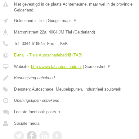
Niet gevestigd in de plaats Achterheurne, maar wel in de provincie
Gelderland.
Gelderland
»
Tiel
|
Google maps
▼
Marconistraat 22a
,
4004 JM
Tiel
(
Gelderland
)
Tel:
0344-618545
, Fax:
-
, KvK:
-
E-mail › Tiels Autoschadebedrijf (TAB)
Website:
http://www.tabautoschade.nl
|
Screenshot
▼
Beschrijving onbekend
Diensten: Autoschade, Meubelspuiten, Industrieël spuitwerk
Openingstijden onbekend
Laatste facebook posts
▼
Sociale media: