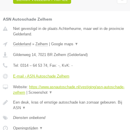
ASN Autoschade Zelhem
Niet gevestigd in de plaats Achterheurne, maar wel in de provincie
Gelderland.
Gelderland
»
Zelhem
|
Google maps
▼
Gildenweg 14
,
7021 BR
Zelhem
(
Gelderland
)
Tel:
0314 – 64 53 74
, Fax:
-
, KvK:
-
E-mail › ASN Autoschade Zelhem
Website:
https://www.asnautoschade.nl/vestiging/asn-autoschade-
zelhem
|
Screenshot
▼
Een deuk, kras of ernstige autoschade kan zomaar gebeuren. Bij
ASN
▼
Diensten onbekend
Openingstijden
▼