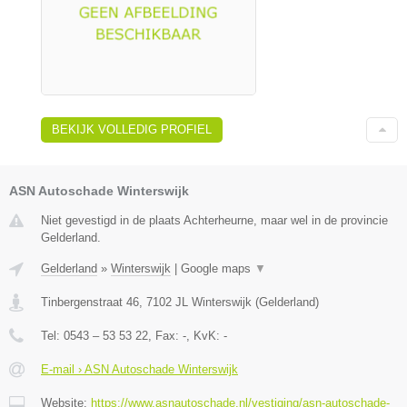
BEKIJK VOLLEDIG PROFIEL
ASN Autoschade Winterswijk
Niet gevestigd in de plaats Achterheurne, maar wel in de provincie
Gelderland.
Gelderland
»
Winterswijk
|
Google maps
▼
Tinbergenstraat 46
,
7102 JL
Winterswijk
(
Gelderland
)
Tel:
0543 – 53 53 22
, Fax:
-
, KvK:
-
E-mail › ASN Autoschade Winterswijk
Website:
https://www.asnautoschade.nl/vestiging/asn-autoschade-