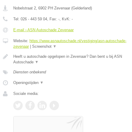
Nobelstraat 2
,
6902 PH
Zevenaar
(
Gelderland
)
Tel:
026 - 443 59 04
, Fax:
-
, KvK:
-
E-mail › ASN Autoschade Zevenaar
Website:
https://www.asnautoschade.nl/vestiging/asn-autoschade-
zevenaar
|
Screenshot
▼
Heeft u autoschade opgelopen in Zevenaar? Dan bent u bij ASN
Autoschade
▼
Diensten onbekend
Openingstijden
▼
Sociale media: