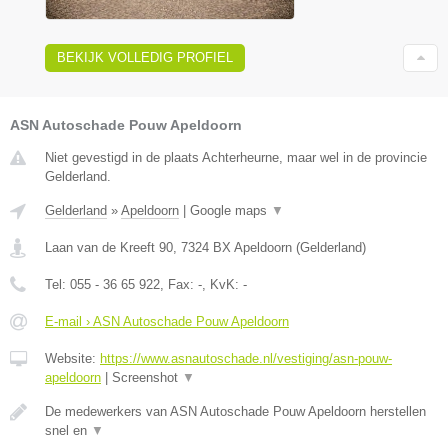
BEKIJK VOLLEDIG PROFIEL
ASN Autoschade Pouw Apeldoorn
Niet gevestigd in de plaats Achterheurne, maar wel in de provincie
Gelderland.
Gelderland
»
Apeldoorn
|
Google maps
▼
Laan van de Kreeft 90
,
7324 BX
Apeldoorn
(
Gelderland
)
Tel:
055 - 36 65 922
, Fax:
-
, KvK:
-
E-mail › ASN Autoschade Pouw Apeldoorn
Website:
https://www.asnautoschade.nl/vestiging/asn-pouw-
apeldoorn
|
Screenshot
▼
De medewerkers van ASN Autoschade Pouw Apeldoorn herstellen
snel en
▼