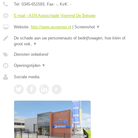
Tel:
0345-651593
, Fax:
-
, KvK:
-
E-mail › ASN Autoschade Voorend De Betuwe
Website:
http://www.asngroep.nl
|
Screenshot
▼
De schade aan uw personenauto of bedrijfswagen, hoe klein of
groot ook,
▼
Diensten onbekend
Openingstijden
▼
Sociale media: