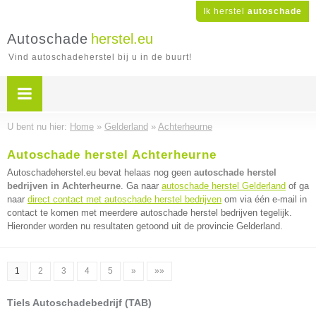
Ik herstel
autoschade
Autoschade
herstel.eu
Vind autoschadeherstel bij u in de buurt!
U bent nu hier:
Home
»
Gelderland
»
Achterheurne
Autoschade herstel Achterheurne
Autoschadeherstel.eu bevat helaas nog geen
autoschade herstel
bedrijven in Achterheurne
. Ga naar
autoschade herstel Gelderland
of ga
naar
direct contact met autoschade herstel bedrijven
om via één e-mail in
contact te komen met meerdere autoschade herstel bedrijven tegelijk.
Hieronder worden nu resultaten getoond uit de provincie Gelderland.
1
2
3
4
5
»
»»
Tiels Autoschadebedrijf (TAB)