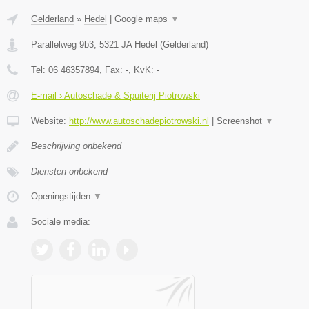
Gelderland
»
Hedel
|
Google maps
▼
Parallelweg 9b3
,
5321 JA
Hedel
(
Gelderland
)
Tel:
06 46357894
, Fax:
-
, KvK:
-
E-mail › Autoschade & Spuiterij Piotrowski
Website:
http://www.autoschadepiotrowski.nl
|
Screenshot
▼
Beschrijving onbekend
Diensten onbekend
Openingstijden
▼
Sociale media: