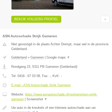
BEKIJK VOLLEDIG PROFIEL
ASN Autoschade Strijk Gameren
Niet gevestigd in de plaats Achter Drempt, maar wel in de provincie
Gelderland.
Gelderland
»
Gameren
|
Google maps
▼
Rondgang 23
,
5311 PB
Gameren
(
Gelderland
)
Tel:
0418 - 67 03 08
, Fax:
-
, KvK:
-
E-mail › ASN Autoschade Strijk Gameren
Website:
https://www.asnautoschade.nl/vestiging/asn-strijk-
gameren
|
Screenshot
▼
Uw auto in de kreukels of een kleinere autoschade aan uw