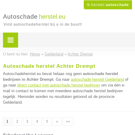
Ik herstel
autoschade
Autoschade
herstel.eu
Vind autoschadeherstel bij u in de buurt!
U bent nu hier:
Home
»
Gelderland
»
Achter Drempt
Autoschade herstel Achter Drempt
Autoschadeherstel.eu bevat helaas nog geen
autoschade herstel
bedrijven in Achter Drempt
. Ga naar
autoschade herstel Gelderland
of
ga naar
direct contact met autoschade herstel bedrijven
om via één e-
mail in contact te komen met meerdere autoschade herstel bedrijven
tegelijk. Hieronder worden nu resultaten getoond uit de provincie
Gelderland.
1
2
3
4
5
»
»»