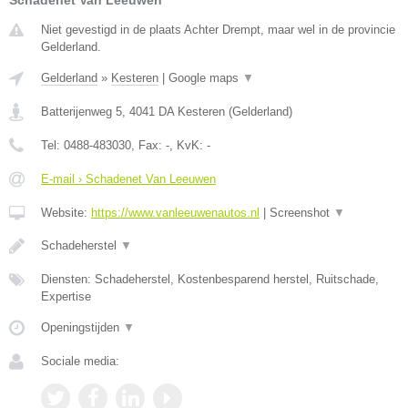
Schadenet Van Leeuwen
Niet gevestigd in de plaats Achter Drempt, maar wel in de provincie
Gelderland.
Gelderland
»
Kesteren
|
Google maps
▼
Batterijenweg 5
,
4041 DA
Kesteren
(
Gelderland
)
Tel:
0488-483030
, Fax:
-
, KvK:
-
E-mail › Schadenet Van Leeuwen
Website:
https://www.vanleeuwenautos.nl
|
Screenshot
▼
Schadeherstel
▼
Diensten: Schadeherstel, Kostenbesparend herstel, Ruitschade,
Expertise
Openingstijden
▼
Sociale media: