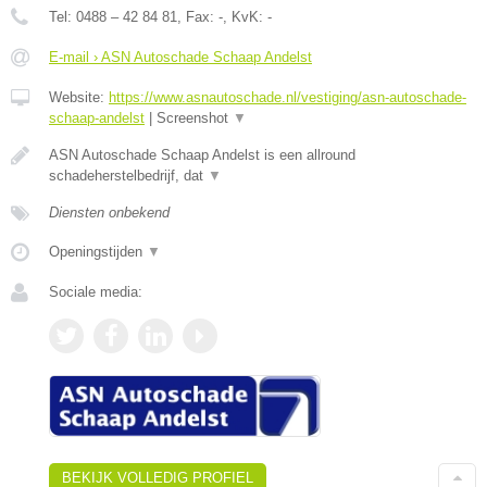
Tel:
0488 – 42 84 81
, Fax:
-
, KvK:
-
E-mail › ASN Autoschade Schaap Andelst
Website:
https://www.asnautoschade.nl/vestiging/asn-autoschade-
schaap-andelst
|
Screenshot
▼
ASN Autoschade Schaap Andelst is een allround
schadeherstelbedrijf, dat
▼
Diensten onbekend
Openingstijden
▼
Sociale media:
BEKIJK VOLLEDIG PROFIEL