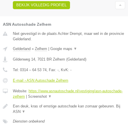
BEKIJK VOLLEDIG PROFIEL
ASN Autoschade Zelhem
Niet gevestigd in de plaats Achter Drempt, maar wel in de provincie
Gelderland.
Gelderland
»
Zelhem
|
Google maps
▼
Gildenweg 14
,
7021 BR
Zelhem
(
Gelderland
)
Tel:
0314 – 64 53 74
, Fax:
-
, KvK:
-
E-mail › ASN Autoschade Zelhem
Website:
https://www.asnautoschade.nl/vestiging/asn-autoschade-
zelhem
|
Screenshot
▼
Een deuk, kras of ernstige autoschade kan zomaar gebeuren. Bij
ASN
▼
Diensten onbekend