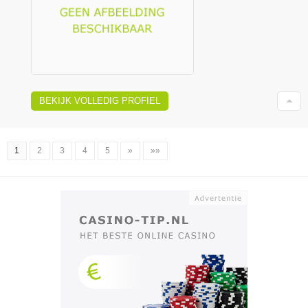
BEKIJK VOLLEDIG PROFIEL
1
2
3
4
5
»
»»