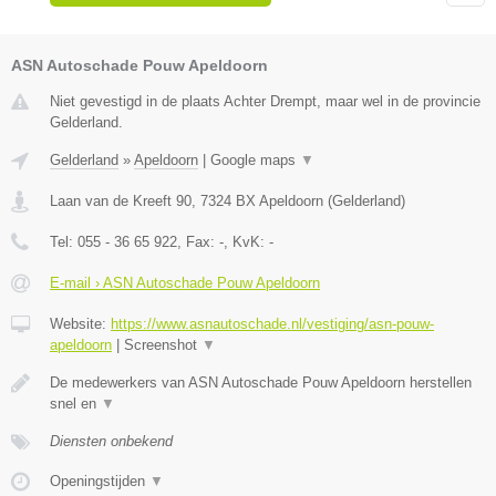
ASN Autoschade Pouw Apeldoorn
Niet gevestigd in de plaats Achter Drempt, maar wel in de provincie
Gelderland.
Gelderland
»
Apeldoorn
|
Google maps
▼
Laan van de Kreeft 90
,
7324 BX
Apeldoorn
(
Gelderland
)
Tel:
055 - 36 65 922
, Fax:
-
, KvK:
-
E-mail › ASN Autoschade Pouw Apeldoorn
Website:
https://www.asnautoschade.nl/vestiging/asn-pouw-
apeldoorn
|
Screenshot
▼
De medewerkers van ASN Autoschade Pouw Apeldoorn herstellen
snel en
▼
Diensten onbekend
Openingstijden
▼