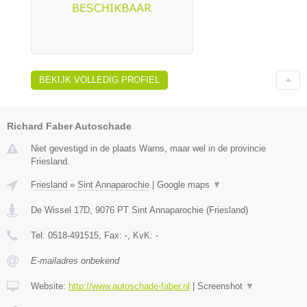
BEKIJK VOLLEDIG PROFIEL
Richard Faber Autoschade
Niet gevestigd in de plaats Warns, maar wel in de provincie
Friesland.
Friesland
»
Sint Annaparochie
|
Google maps
▼
De Wissel 17D
,
9076 PT
Sint Annaparochie
(
Friesland
)
Tel:
0518-491515
, Fax:
-
, KvK:
-
E-mailadres onbekend
Website:
http://www.autoschade-faber.nl
|
Screenshot
▼