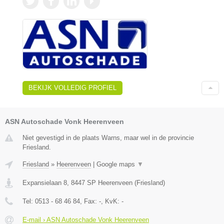
BEKIJK VOLLEDIG PROFIEL
ASN Autoschade Vonk Heerenveen
Niet gevestigd in de plaats Warns, maar wel in de provincie
Friesland.
Friesland
»
Heerenveen
|
Google maps
▼
Expansielaan 8
,
8447 SP
Heerenveen
(
Friesland
)
Tel:
0513 - 68 46 84
, Fax:
-
, KvK:
-
E-mail › ASN Autoschade Vonk Heerenveen