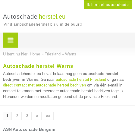
Ik herstel
autoschade
Autoschade
herstel.eu
Vind autoschadeherstel bij u in de buurt!
U bent nu hier:
Home
»
Friesland
»
Warns
Autoschade herstel Warns
Autoschadeherstel.eu bevat helaas nog geen
autoschade herstel
bedrijven in Warns
. Ga naar
autoschade herstel Friesland
of ga naar
direct contact met autoschade herstel bedrijven
om via één e-mail in
contact te komen met meerdere autoschade herstel bedrijven tegelijk.
Hieronder worden nu resultaten getoond uit de provincie Friesland.
1
2
3
»
»»
ASN Autoschade Burgum