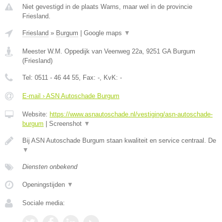
Niet gevestigd in de plaats Warns, maar wel in de provincie
Friesland.
Friesland
»
Burgum
|
Google maps
▼
Meester W.M. Oppedijk van Veenweg 22a
,
9251 GA
Burgum
(
Friesland
)
Tel:
0511 - 46 44 55
, Fax:
-
, KvK:
-
E-mail › ASN Autoschade Burgum
Website:
https://www.asnautoschade.nl/vestiging/asn-autoschade-
burgum
|
Screenshot
▼
Bij ASN Autoschade Burgum staan kwaliteit en service centraal. De
▼
Diensten onbekend
Openingstijden
▼
Sociale media: