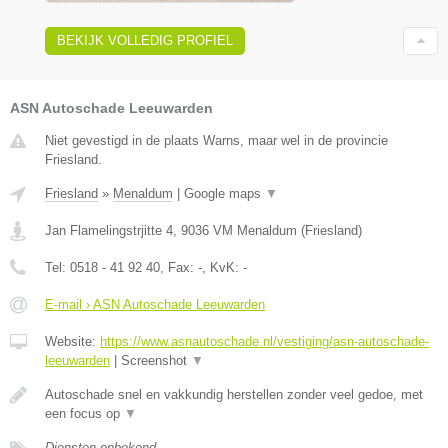
BEKIJK VOLLEDIG PROFIEL
ASN Autoschade Leeuwarden
Niet gevestigd in de plaats Warns, maar wel in de provincie
Friesland.
Friesland
»
Menaldum
|
Google maps
▼
Jan Flamelingstrjitte 4
,
9036 VM
Menaldum
(
Friesland
)
Tel:
0518 - 41 92 40
, Fax:
-
, KvK:
-
E-mail › ASN Autoschade Leeuwarden
Website:
https://www.asnautoschade.nl/vestiging/asn-autoschade-
leeuwarden
|
Screenshot
▼
Autoschade snel en vakkundig herstellen zonder veel gedoe, met
een focus op
▼
Diensten onbekend