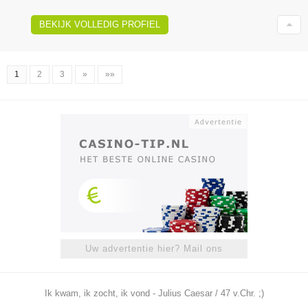
BEKIJK VOLLEDIG PROFIEL
1
2
3
»
»»
Uw advertentie hier? Mail ons
Ik kwam, ik zocht, ik vond - Julius Caesar / 47 v.Chr. ;)