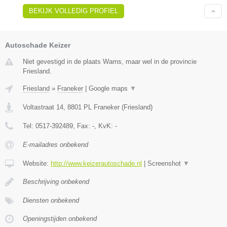
BEKIJK VOLLEDIG PROFIEL
Autoschade Keizer
Niet gevestigd in de plaats Warns, maar wel in de provincie
Friesland.
Friesland
»
Franeker
|
Google maps
▼
Voltastraat 14
,
8801 PL
Franeker
(
Friesland
)
Tel:
0517-392489
, Fax:
-
, KvK:
-
E-mailadres onbekend
Website:
http://www.keizerautoschade.nl
|
Screenshot
▼
Beschrijving onbekend
Diensten onbekend
Openingstijden onbekend