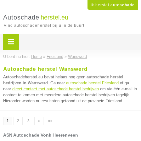
Ik herstel
autoschade
Autoschade
herstel.eu
Vind autoschadeherstel bij u in de buurt!
U bent nu hier:
Home
»
Friesland
»
Wanswerd
Autoschade herstel Wanswerd
Autoschadeherstel.eu bevat helaas nog geen
autoschade herstel
bedrijven in Wanswerd
. Ga naar
autoschade herstel Friesland
of ga
naar
direct contact met autoschade herstel bedrijven
om via één e-mail in
contact te komen met meerdere autoschade herstel bedrijven tegelijk.
Hieronder worden nu resultaten getoond uit de provincie Friesland.
1
2
3
»
»»
ASN Autoschade Vonk Heerenveen