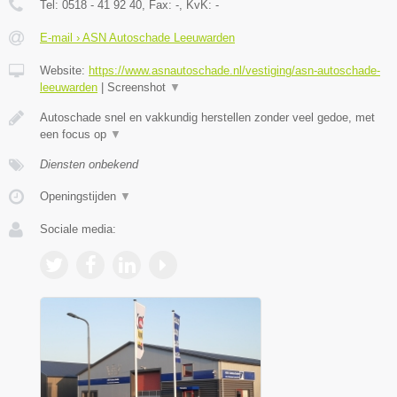
Tel:
0518 - 41 92 40
, Fax:
-
, KvK:
-
E-mail › ASN Autoschade Leeuwarden
Website:
https://www.asnautoschade.nl/vestiging/asn-autoschade-
leeuwarden
|
Screenshot
▼
Autoschade snel en vakkundig herstellen zonder veel gedoe, met
een focus op
▼
Diensten onbekend
Openingstijden
▼
Sociale media: