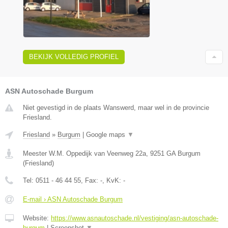
BEKIJK VOLLEDIG PROFIEL
ASN Autoschade Burgum
Niet gevestigd in de plaats Wanswerd, maar wel in de provincie
Friesland.
Friesland
»
Burgum
|
Google maps
▼
Meester W.M. Oppedijk van Veenweg 22a
,
9251 GA
Burgum
(
Friesland
)
Tel:
0511 - 46 44 55
, Fax:
-
, KvK:
-
E-mail › ASN Autoschade Burgum
Website:
https://www.asnautoschade.nl/vestiging/asn-autoschade-
burgum
|
Screenshot
▼