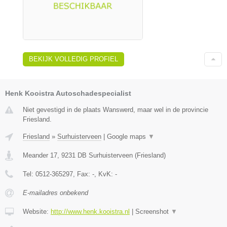
BEKIJK VOLLEDIG PROFIEL
Henk Kooistra Autoschadespecialist
Niet gevestigd in de plaats Wanswerd, maar wel in de provincie
Friesland.
Friesland
»
Surhuisterveen
|
Google maps
▼
Meander 17
,
9231 DB
Surhuisterveen
(
Friesland
)
Tel:
0512-365297
, Fax:
-
, KvK:
-
E-mailadres onbekend
Website:
http://www.henk.kooistra.nl
|
Screenshot
▼