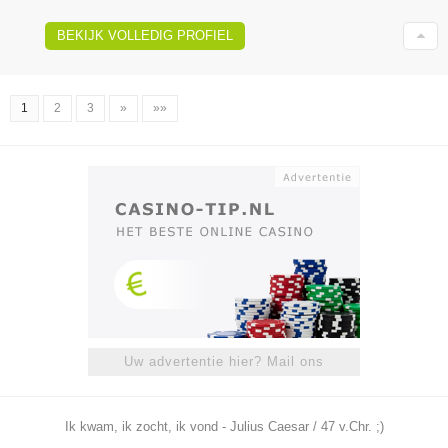
BEKIJK VOLLEDIG PROFIEL
1
2
3
»
»»
Uw advertentie hier? Mail ons
Ik kwam, ik zocht, ik vond - Julius Caesar / 47 v.Chr. ;)