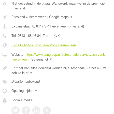
Niet gevestigd in de plaats Wanswerd, maar wel in de provincie
Friesland.
Friesland
»
Heerenveen
|
Google maps
▼
Expansielaan 8
,
8447 SP
Heerenveen
(
Friesland
)
Tel:
0513 - 68 46 84
, Fax:
-
, KvK:
-
E-mail › ASN Autoschade Vonk Heerenveen
Website:
https://www.asngroep.nl/autoschade-service/asn-vonk-
heerenveen
|
Screenshot
▼
Er moet van alles geregeld worden bij autoschade. Of het nu uw
schuld is of
▼
Diensten onbekend
Openingstijden
▼
Sociale media: