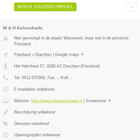
BEKIJK VOLLEDIG PROFIEL
M & H Autoschade
Niet gevestigd in de plaats Wanswerd, maar wel in de provincie
Friesland.
Friesland
»
Drachten
|
Google maps
▼
Het Helmhout 57
,
9206 AZ
Drachten
(
Friesland
)
Tel:
0512-537900
, Fax:
-
, KvK:
-
E-mailadres onbekend
Website:
http://www.mhautoschade.nl
|
Screenshot
▼
Beschrijving onbekend
Diensten onbekend
Openingstijden onbekend